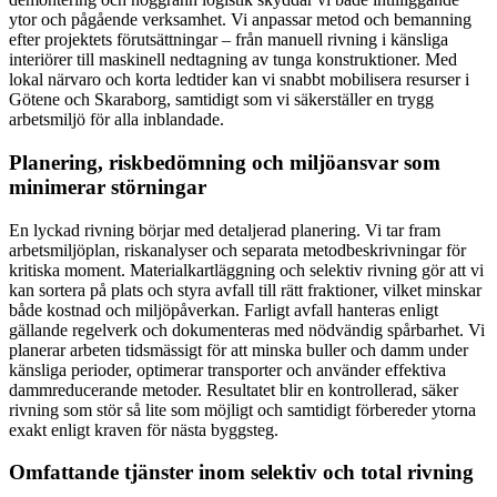
ytor och pågående verksamhet. Vi anpassar metod och bemanning
efter projektets förutsättningar – från manuell rivning i känsliga
interiörer till maskinell nedtagning av tunga konstruktioner. Med
lokal närvaro och korta ledtider kan vi snabbt mobilisera resurser i
Götene och Skaraborg, samtidigt som vi säkerställer en trygg
arbetsmiljö för alla inblandade.
Planering, riskbedömning och miljöansvar som
minimerar störningar
En lyckad rivning börjar med detaljerad planering. Vi tar fram
arbetsmiljöplan, riskanalyser och separata metodbeskrivningar för
kritiska moment. Materialkartläggning och selektiv rivning gör att vi
kan sortera på plats och styra avfall till rätt fraktioner, vilket minskar
både kostnad och miljöpåverkan. Farligt avfall hanteras enligt
gällande regelverk och dokumenteras med nödvändig spårbarhet. Vi
planerar arbeten tidsmässigt för att minska buller och damm under
känsliga perioder, optimerar transporter och använder effektiva
dammreducerande metoder. Resultatet blir en kontrollerad, säker
rivning som stör så lite som möjligt och samtidigt förbereder ytorna
exakt enligt kraven för nästa byggsteg.
Omfattande tjänster inom selektiv och total rivning