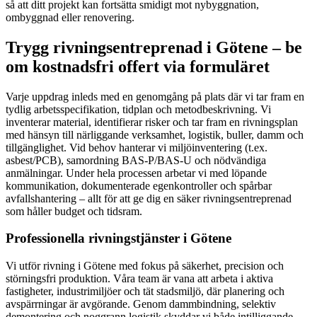
så att ditt projekt kan fortsätta smidigt mot nybyggnation,
ombyggnad eller renovering.
Trygg rivningsentreprenad i Götene – be
om kostnadsfri offert via formuläret
Varje uppdrag inleds med en genomgång på plats där vi tar fram en
tydlig arbetsspecifikation, tidplan och metodbeskrivning. Vi
inventerar material, identifierar risker och tar fram en rivningsplan
med hänsyn till närliggande verksamhet, logistik, buller, damm och
tillgänglighet. Vid behov hanterar vi miljöinventering (t.ex.
asbest/PCB), samordning BAS-P/BAS-U och nödvändiga
anmälningar. Under hela processen arbetar vi med löpande
kommunikation, dokumenterade egenkontroller och spårbar
avfallshantering – allt för att ge dig en säker rivningsentreprenad
som håller budget och tidsram.
Professionella rivningstjänster i Götene
Vi utför rivning i Götene med fokus på säkerhet, precision och
störningsfri produktion. Våra team är vana att arbeta i aktiva
fastigheter, industrimiljöer och tät stadsmiljö, där planering och
avspärrningar är avgörande. Genom dammbindning, selektiv
demontering och noggrann logistik skyddar vi både intilliggande