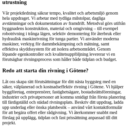
utrustning
Vår projektledning säkrar tempo, kvalitet och arbetsmiljö genom
hela uppdraget. Vi arbetar med tydliga milstolpar, dagliga
avstämningar och dokumentation av framdrift. Metodval görs utifrån
byggnadens konstruktion, material och omgivning – till exempel
robotrivning i trånga lägen, selektiv demontering för återbruk eller
hydraulisk maskinrivning för tunga partier. Vi använder moderna
maskiner, verktyg för dammbekämpning och mätning, samt
effektiva skyddssystem för att isolera arbetsområdet. Genom
löpande egenkontroller och kvalitetsuppföljning levererar vi en
förutsägbar rivningsprocess som håller både tidplan och budget.
Redo att starta din rivning i Götene?
Låt oss skapa rätt förutsättningar för ditt nästa byggsteg med en
säker, välplanerad och kostnadseffektiv rivning i Götene. Vi hjälper
byggföretag, entreprenörer, fastighetsägare, bostadsrättsföreningar,
industrier och privatpersoner att komma smidigt från första planering
till färdigställd och städad rivningsplats. Beskriv ditt uppdrag, ladda
upp underlag eller önska platsbesök – använd vårt kontaktformulär
för att begära offert eller rådgivning. Vi återkommer snabbt med
förslag på upplägg, tidplan och fast prissättning anpassad till ditt
projekt.