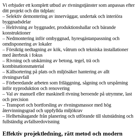
Vi erbjuder ett komplett utbud av rivningstjänster som anpassas efter
ditt projekt och din tidplan:
– Selektiv demontering av innerväggar, undertak och interiöra
byggnadsdelar
– Helrivning av byggnader, produktionshallar och bärande
konstruktioner
– Nedmontering inför ombyggnad, hyresgästanpassning och
omdisponering av lokaler
– Försiktig nedtagning av kök, våtrum och tekniska installationer
med återbruk i fokus
– Rivning och utskärning av betong, tegel, trä och
kombinationsmaterial
– Källsortering på plats och miljösäker hantering av allt
rivningsavfall
– Förberedande arbeten som friläggning, sågning och urspårning
inför nyproduktion och renovering
– Val av manuell eller maskinell rivning beroende på utrymme, last
och precision
– Transport och bortforsling av rivningsmassor med hög
återvinningsgrad och uppfyllda miljökrav
– Helhetsåtagande från planering och utförande till slutstädning och
fullständig avfallsredovisning
Effektiv projektledning, rätt metod och modern