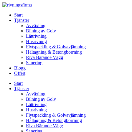
Skip
to
Start
content
Tjänster
Avväxling
Bilning av Golv
Lättrivning
Husrivning
Flytspackling & Golvavjämning
Håltagning & Betongborrning
Riva Bärande Vägg
Sanering
Blogg
Offert
Start
Tjänster
Avväxling
Bilning av Golv
Lättrivning
Husrivning
Flytspackling & Golvavjämning
Håltagning & Betongborrning
Riva Bärande Vägg
Sanering