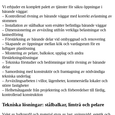
Vi erbjuder en komplett palett av tjänster för säkra öppningar i
bärande väggar:
– Kontrollerad rivning av bärande väggar med korrekt avlastning av
stommen
– Installation av stålbalkar som ersätter befintliga bärande väggar
– Dimensionering av avväxling utifrån verkliga belastningar och
lastnedföring
– Förstärkning av bärande delar vid ombyggnad och renovering
– Skapande av öppningar mellan kök och vardagsrum för en
luftigare planlösning
– Montering av pelare, balkskor, upplag och andra
förstärkningslösningar
– Tekniska förstudier och bedömningar inför rivning av bärande
delar
– Samordning med konstruktör och framtagning av nödvändiga
tekniska underlag
– Avväxlingsarbeten i villor, lägenheter, kommersiella lokaler och
större fastigheter
– Helhetsåtagande från projektering och förberedelser till färdig,
kontrollerad konstruktion
Tekniska lösningar: stålbalkar, limträ och pelare
Valet av balkprofil och material styrs av last, spännvidd, estetik och