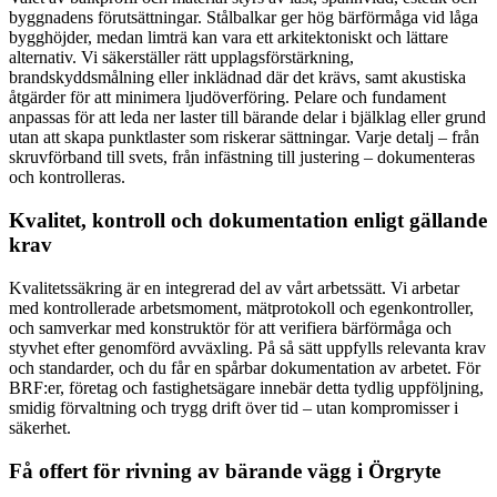
byggnadens förutsättningar. Stålbalkar ger hög bärförmåga vid låga
bygghöjder, medan limträ kan vara ett arkitektoniskt och lättare
alternativ. Vi säkerställer rätt upplagsförstärkning,
brandskyddsmålning eller inklädnad där det krävs, samt akustiska
åtgärder för att minimera ljudöverföring. Pelare och fundament
anpassas för att leda ner laster till bärande delar i bjälklag eller grund
utan att skapa punktlaster som riskerar sättningar. Varje detalj – från
skruvförband till svets, från infästning till justering – dokumenteras
och kontrolleras.
Kvalitet, kontroll och dokumentation enligt gällande
krav
Kvalitetssäkring är en integrerad del av vårt arbetssätt. Vi arbetar
med kontrollerade arbetsmoment, mätprotokoll och egenkontroller,
och samverkar med konstruktör för att verifiera bärförmåga och
styvhet efter genomförd avväxling. På så sätt uppfylls relevanta krav
och standarder, och du får en spårbar dokumentation av arbetet. För
BRF:er, företag och fastighetsägare innebär detta tydlig uppföljning,
smidig förvaltning och trygg drift över tid – utan kompromisser i
säkerhet.
Få offert för rivning av bärande vägg i Örgryte