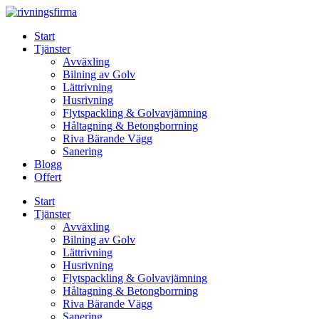
Skip
to
Start
content
Tjänster
Avväxling
Bilning av Golv
Lättrivning
Husrivning
Flytspackling & Golvavjämning
Håltagning & Betongborrning
Riva Bärande Vägg
Sanering
Blogg
Offert
Start
Tjänster
Avväxling
Bilning av Golv
Lättrivning
Husrivning
Flytspackling & Golvavjämning
Håltagning & Betongborrning
Riva Bärande Vägg
Sanering