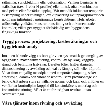
sättningar, sprickbildning eller deformation. Vanliga lösningar är
stålbalkar (t.ex. I- eller H-profiler) eller limträ, ofta i kombination
med pelare eller förstärkta upplag. Vår metodik inkluderar temporär
avstämpling under rivningen, exakt placering av upplagspunkter och
noggrann infästning i angränsande konstruktioner. Hela arbetet
utförs enligt godkänd konstruktionsritning och dokumenterade
kontroller, vilket ger trygghet för både dig och byggnadens
långsiktiga funktion.
Trygg process: projektering, lastberäkningar och
byggteknisk analys
Innan en bärande vägg tas bort gör vi en systematisk genomgång av
byggnaden: materialinventering, kontroll av bjälklag, väggtyp,
grund och befintliga lastvägar. Därefter följer lastberäkningar,
dimensionering av avväxling och val av lämplig stål- eller träprofil.
Vi tar fram en tydlig metodplan med temporär stämpning, säker
arbetsföljd, damm- och vibrationskontroll samt provmontage vid
behov. Allt arbete styrs av gällande normer och krav, och vi följer en
verifierbar kontrollplan kopplad till konstruktörens underlag och
konstruktionsritning. Målet är ett förutsägbart resultat – utan
överraskningar.
Våra tjänster inom rivning och avväxling