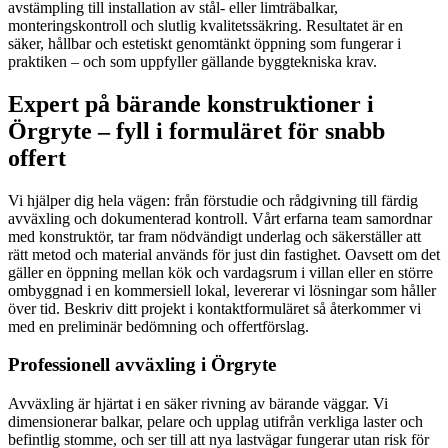
avstämpling till installation av stål- eller limträbalkar,
monteringskontroll och slutlig kvalitetssäkring. Resultatet är en
säker, hållbar och estetiskt genomtänkt öppning som fungerar i
praktiken – och som uppfyller gällande byggtekniska krav.
Expert på bärande konstruktioner i
Örgryte – fyll i formuläret för snabb
offert
Vi hjälper dig hela vägen: från förstudie och rådgivning till färdig
avväxling och dokumenterad kontroll. Vårt erfarna team samordnar
med konstruktör, tar fram nödvändigt underlag och säkerställer att
rätt metod och material används för just din fastighet. Oavsett om det
gäller en öppning mellan kök och vardagsrum i villan eller en större
ombyggnad i en kommersiell lokal, levererar vi lösningar som håller
över tid. Beskriv ditt projekt i kontaktformuläret så återkommer vi
med en preliminär bedömning och offertförslag.
Professionell avväxling i Örgryte
Avväxling är hjärtat i en säker rivning av bärande väggar. Vi
dimensionerar balkar, pelare och upplag utifrån verkliga laster och
befintlig stomme, och ser till att nya lastvägar fungerar utan risk för