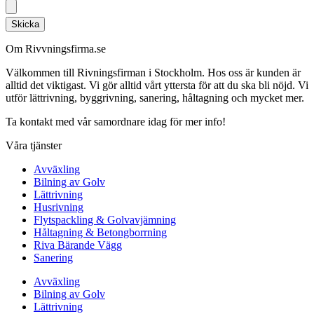
Skicka
Om Rivvningsfirma.se
Välkommen till Rivningsfirman i Stockholm. Hos oss är kunden är
alltid det viktigast. Vi gör alltid vårt yttersta för att du ska bli nöjd. Vi
utför lättrivning, byggrivning, sanering, håltagning och mycket mer.
Ta kontakt med vår samordnare idag för mer info!
Våra tjänster
Avväxling
Bilning av Golv
Lättrivning
Husrivning
Flytspackling & Golvavjämning
Håltagning & Betongborrning
Riva Bärande Vägg
Sanering
Avväxling
Bilning av Golv
Lättrivning