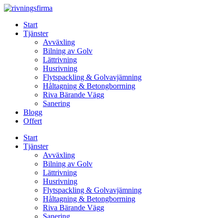
Skip
to
Start
content
Tjänster
Avväxling
Bilning av Golv
Lättrivning
Husrivning
Flytspackling & Golvavjämning
Håltagning & Betongborrning
Riva Bärande Vägg
Sanering
Blogg
Offert
Start
Tjänster
Avväxling
Bilning av Golv
Lättrivning
Husrivning
Flytspackling & Golvavjämning
Håltagning & Betongborrning
Riva Bärande Vägg
Sanering