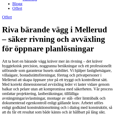
Blogg
Offert
Offert
Riva bärande vägg i Mellerud
– säker rivning och avväxling
för öppnare planlösningar
Att ta bort en bärande vägg kräver mer än rivning – det kräver
byggteknisk precision, noggranna beräkningar och ett professionellt
utförande som garanterar husets stabilitet. Vi hjälper fastighetsägare,
villaägare, bostadsrättsföreningar, företag och privatpersoner i
Mellerud att skapa öppnare ytor på ett tryggt och kontrollerat sätt.
Med korrekt dimensionerad avväxling leder vi laster vidare genom
balkar och pelare utan att kompromissa med säkerheten. Vår process
omfattar projektering, lastberäkningar, tillfälliga
avstängningar/avlastningar, montage av stål- eller limträbalk och
dokumenterad egenkontroll enligt gällande krav. Arbetet utförs
enligt godkänd konstruktionsritning och i dialog med konstruktör, så
att du får ett resultat som både känns och är hållbart på lång sikt.