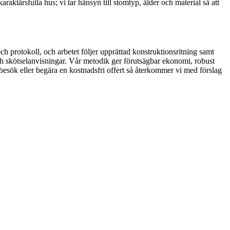
aktärsfulla hus; vi tar hänsyn till stomtyp, ålder och material så att
 protokoll, och arbetet följer upprättad konstruktionsritning samt
och skötselanvisningar. Vår metodik ger förutsägbar ekonomi, robust
sbesök eller begära en kostnadsfri offert så återkommer vi med förslag