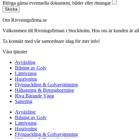
Bifoga gärna eventuella dokument, bilder eller ritningar
Skicka
Om Rivvningsfirma.se
Välkommen till Rivningsfirman i Stockholm. Hos oss är kunden är alltid 
Ta kontakt med vår samordnare idag för mer info!
Våra tjänster
Avväxling
Bilning av Golv
Lättrivning
Husrivning
Flytspackling & Golvavjämning
Håltagning & Betongborrning
Riva Bärande Vägg
Sanering
Avväxling
Bilning av Golv
Lättrivning
Husrivning
Flytspackling & Golvavjämning