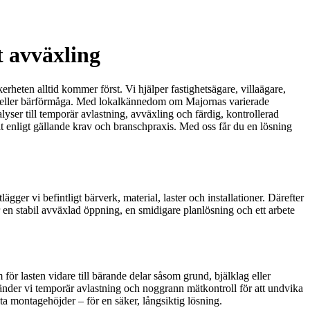
 avväxling
rheten alltid kommer först. Vi hjälper fastighetsägare, villaägare,
tet eller bärförmåga. Med lokalkännedom om Majornas varierade
ser till temporär avlastning, avväxling och färdig, kontrollerad
elt enligt gällande krav och branschpraxis. Med oss får du en lösning
r vi befintligt bärverk, material, laster och installationer. Därefter
r en stabil avväxlad öppning, en smidigare planlösning och ett arbete
för lasten vidare till bärande delar såsom grund, bjälklag eller
änder vi temporär avlastning och noggrann mätkontroll för att undvika
a montagehöjder – för en säker, långsiktig lösning.