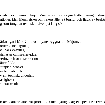
lkvalitet och bärande linjer. Våra konstruktörer gör lastberäkningar, di
tioner, identifierar risker och säkerställer att brand- och ljudkrav beakt
g som fungerar tekniskt – även på lång sikt.
stärkningar i både äldre och nyare byggnader i Majorna:
rollerad nedtagning
hållbar avväxling
ga laster och spännvidder
vering och omdisponering
ttre flöde
är upplag behövs
ra bärande delar
 allt tekniskt underlag
astigheter
nterat resultat
 snabb och dammreducerad produktion med tydliga dagsetapper. I BRF:er sä