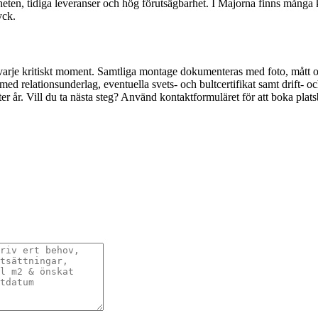
eten, tidiga leveranser och hög förutsägbarhet. I Majorna finns många kar
yck.
arje kritiskt moment. Samtliga montage dokumenteras med foto, mått och
med relationsunderlag, eventuella svets- och bultcertifikat samt drift- 
er år. Vill du ta nästa steg? Använd kontaktformuläret för att boka plat