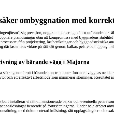
 säker ombyggnation med korrekt
ingenjörsmässig precision, noggrann planering och ett utförande där säke
apa öppnare planlösningar utan att kompromissa med byggnadens stabili
rocessen: från projektering, lastberäkningar och byggnadstekniska analy
g där laster leds vidare på rätt sätt genom balkar, pelare och upplag, h
rivning av bärande vägg i Majorna
kra genombrott i bärande konstruktioner. Innan en vägg tas ned kartlägge
ytor och ett effektivt arbetsflöde som minimerar störningar. Resultatet ä
ort installerar vi rätt dimensionerade balkar och eventuella pelare som 
ationslösningar beroende på förutsättningarna. Under hela arbetet anv
onsritning, med dokumenterad infästning, rätt upplagslängder och exakt