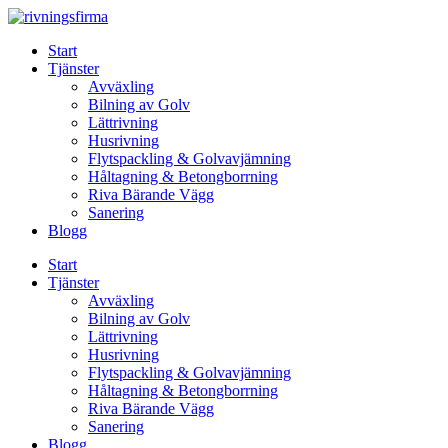
Skip
to
Start
content
Tjänster
Avväxling
Bilning av Golv
Lättrivning
Husrivning
Flytspackling & Golvavjämning
Håltagning & Betongborrning
Riva Bärande Vägg
Sanering
Blogg
Start
Tjänster
Avväxling
Bilning av Golv
Lättrivning
Husrivning
Flytspackling & Golvavjämning
Håltagning & Betongborrning
Riva Bärande Vägg
Sanering
Blogg