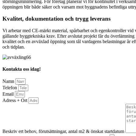
störningsminimering. För företag planerar vi för kontinuitet i verksamh
öppningen blir både säker och varsam mot byggnadens befintliga uttr
Kvalitet, dokumentation och trygg leverans
Vi arbetar med CE-märkt material, spårbarhet och egenkontroller vid v
gällande byggtekniska krav. Efter avslutat projekt får du överlämning 
kvalitet och en avväxlad öppning som tål vardagens belastningar år eft
och tidplan.
Kontakta oss idag!
Namn
Telefon
Email
Adress + Ort
Beskriv ert behov, förutsättningar, antal m2 & önskat startdatum