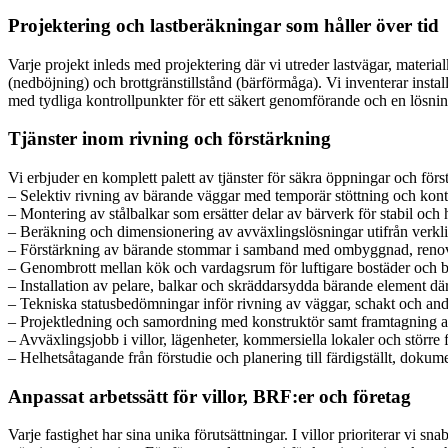
Projektering och lastberäkningar som håller över tid
Varje projekt inleds med projektering där vi utreder lastvägar, materia
(nedböjning) och brottgränstillstånd (bärförmåga). Vi inventerar installa
med tydliga kontrollpunkter för ett säkert genomförande och en lösnin
Tjänster inom rivning och förstärkning
Vi erbjuder en komplett palett av tjänster för säkra öppningar och för
– Selektiv rivning av bärande väggar med temporär stöttning och kont
– Montering av stålbalkar som ersätter delar av bärverk för stabil och 
– Beräkning och dimensionering av avväxlingslösningar utifrån verkli
– Förstärkning av bärande stommar i samband med ombyggnad, reno
– Genombrott mellan kök och vardagsrum för luftigare bostäder och bä
– Installation av pelare, balkar och skräddarsydda bärande element d
– Tekniska statusbedömningar inför rivning av väggar, schakt och and
– Projektledning och samordning med konstruktör samt framtagning av
– Avväxlingsjobb i villor, lägenheter, kommersiella lokaler och större f
– Helhetsåtagande från förstudie och planering till färdigställt, dokume
Anpassat arbetssätt för villor, BRF:er och företag
Varje fastighet har sina unika förutsättningar. I villor prioriterar vi