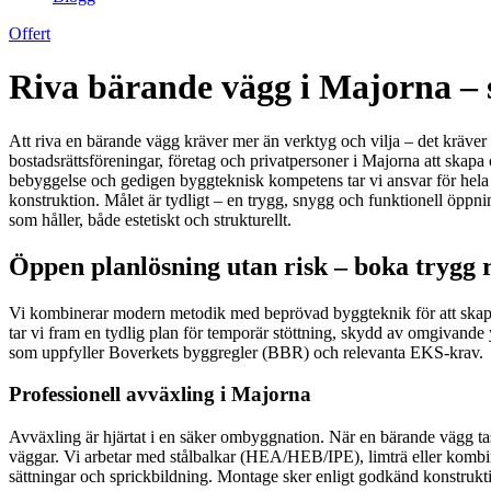
Offert
Riva bärande vägg i Majorna –
Att riva en bärande vägg kräver mer än verktyg och vilja – det kräver 
bostadsrättsföreningar, företag och privatpersoner i Majorna att sk
bebyggelse och gedigen byggteknisk kompetens tar vi ansvar för hela p
konstruktion. Målet är tydligt – en trygg, snygg och funktionell öppnin
som håller, både estetiskt och strukturellt.
Öppen planlösning utan risk – boka trygg 
Vi kombinerar modern metodik med beprövad byggteknik för att skapa sä
tar vi fram en tydlig plan för temporär stöttning, skydd av omgivande 
som uppfyller Boverkets byggregler (BBR) och relevanta EKS-krav.
Professionell avväxling i Majorna
Avväxling är hjärtat i en säker ombyggnation. När en bärande vägg tas b
väggar. Vi arbetar med stålbalkar (HEA/HEB/IPE), limträ eller kombin
sättningar och sprickbildning. Montage sker enligt godkänd konstrukti