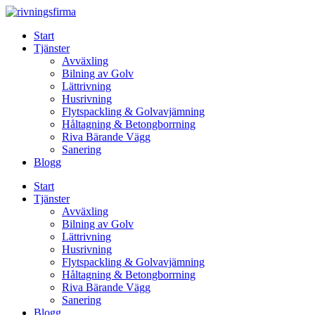
Skip
to
Start
content
Tjänster
Avväxling
Bilning av Golv
Lättrivning
Husrivning
Flytspackling & Golvavjämning
Håltagning & Betongborrning
Riva Bärande Vägg
Sanering
Blogg
Start
Tjänster
Avväxling
Bilning av Golv
Lättrivning
Husrivning
Flytspackling & Golvavjämning
Håltagning & Betongborrning
Riva Bärande Vägg
Sanering
Blogg