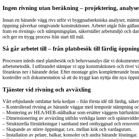
Ingen rivning utan beräkning – projektering, analy
Innan en bärande vägg rivs utför vi byggnadstekniska analyser, mätnin
öppning påverkar omgivande konstruktioner. Arbetet utgår från gällan
fram en rivnings- och stämpningsplan, säkerställer arbetsmiljö och da
och ger en trygg process från start till mål.
Så går arbetet till – från platsbesök till färdig öppnin
Processen inleds med platsbesök och behovsanalys där vi dokumenterar
arbetsmetodik. I utförandet stämpar vi upp konstruktionen och river vä
förankras ner i bärande delar. Efter montage görs kompletterande bra
kontroller och dokumentation så att du tryggt kan nyttja din nya öppn
Tjänster vid rivning och avväxling
Vårt erbjudande omfattar hela kedjan – från första idé till färdig, säke
– Kontrollerad rivning av bärande väggar med temporär stämpning och
– Montering av HEA/HEB-stålbalkar som ersätter väggens bärfunktio
– Dimensionering av avväxling utifrån verkliga laster och spännvidder
– Strukturella förstärkningar i samband med ombyggnad och renoveri
– Skapande av större öppningar, t.ex. mellan kök och vardagsrum.
– Installation av pelare, balkar, konsoler och andra bärande lösningar.