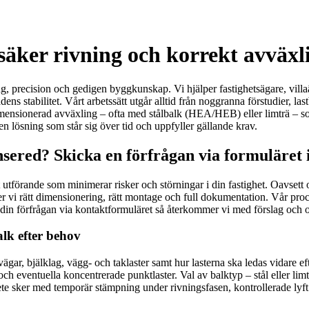
säker rivning och korrekt avväxl
g, precision och gedigen byggkunskap. Vi hjälper fastighetsägare, villaä
 stabilitet. Vårt arbetssätt utgår alltid från noggranna förstudier, lastb
dimensionerad avväxling – ofta med stålbalk (HEA/HEB) eller limträ – som
 lösning som står sig över tid och uppfyller gällande krav.
sered? Skicka en förfrågan via formuläret 
llt utförande som minimerar risker och störningar i din fastighet. Oavs
er vi rätt dimensionering, rätt montage och full dokumentation. Vår pro
 din förfrågan via kontaktformuläret så återkommer vi med förslag och o
alk efter behov
gar, bjälklag, vägg- och taklaster samt hur lasterna ska ledas vidare ef
t och eventuella koncentrerade punktlaster. Val av balktyp – stål eller lim
ete sker med temporär stämpning under rivningsfasen, kontrollerade lyft