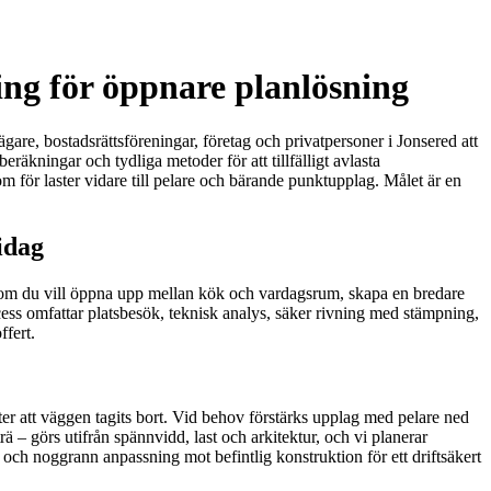
ing för öppnare planlösning
gare, bostadsrättsföreningar, företag och privatpersoner i Jonsered att
eräkningar och tydliga metoder för att tillfälligt avlasta
 för laster vidare till pelare och bärande punktupplag. Målet är en
idag
ett om du vill öppna upp mellan kök och vardagsrum, skapa en bredare
cess omfattar platsbesök, teknisk analys, säker rivning med stämpning,
ffert.
ter att väggen tagits bort. Vid behov förstärks upplag med pelare ned
trä – görs utifrån spännvidd, last och arkitektur, och vi planerar
 och noggrann anpassning mot befintlig konstruktion för ett driftsäkert