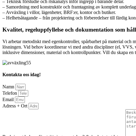
– Teknisk förstudie och riskanalys inför ingrepp i bärande delar.
– Samordning med konstruktör och framtagning av komplett underlag
– Avväxling i villor, lägenheter, BRF:er, kontor och butiker.
– Helhetsåtagande – från projektering och förberedelser till färdig kon
Kvalitet, regeluppfyllelse och dokumentation som håll
Vi arbetar metodiskt med egenkontroller, spårbarhet på material och m
lösningen. Vid behov koordinerar vi med andra discipliner (el, VVS, ven
inklusive dimensioner, material och kontrollpunkter. Vill du skapa en 
Kontakta oss idag!
Namn
Telefon
Email
Adress + Ort