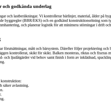
ser och godkända underlag
gar och lastberäkningar. Vi kontrollerar bärlinjer, material, ålder på 
de byggregler (BBR/EKS) och en godkänd konstruktionsritning som tydli
mmhantering, och planerar logistik för att minimera störningar i drift 
g
 förutsättningar, mått och bärsystem. Därefter följer projektering och 
ggen kontrollerat, skikt för skikt. Balken monteras, riktas och fixeras 
nd- och ljudåtgärder vid behov samt finish i form av inklädnad, spack
ing.
r konstruktion:
 säker avlastning.
n.
.
ng.