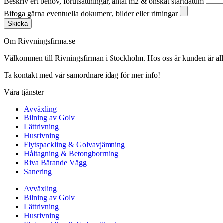
Beskriv ert behov, förutsättningar, antal m2 & önskat startdatum
Bifoga gärna eventuella dokument, bilder eller ritningar
Skicka
Om Rivvningsfirma.se
Välkommen till Rivningsfirman i Stockholm. Hos oss är kunden är alltid 
Ta kontakt med vår samordnare idag för mer info!
Våra tjänster
Avväxling
Bilning av Golv
Lättrivning
Husrivning
Flytspackling & Golvavjämning
Håltagning & Betongborrning
Riva Bärande Vägg
Sanering
Avväxling
Bilning av Golv
Lättrivning
Husrivning