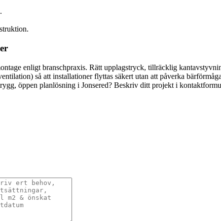
.
struktion.
er
ontage enligt branschpraxis. Rätt upplagstryck, tillräcklig kantavstyvn
tilation) så att installationer flyttas säkert utan att påverka bärförmåg
trygg, öppen planlösning i Jonsered? Beskriv ditt projekt i kontaktform