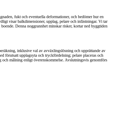
byggnaden, fukt och eventuella deformationer, och bedömer hur en
gt visar balkdimensioner, upplag, pelare och infästningar. Vi tar
och boende. Denna noggrannhet minskar risker, kortar ned byggtiden
beräkning, inklusive val av avväxlingslösning och upprättande av
med förutsatt upplagsyta och tryckfördelning; pelare placeras och
ling och målning enligt överenskommelse. Avslutningsvis genomförs