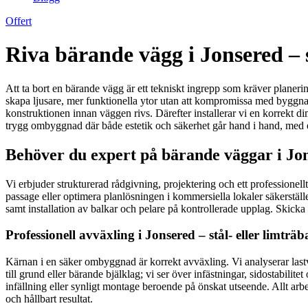
Offert
Riva bärande vägg i Jonsered – 
Att ta bort en bärande vägg är ett tekniskt ingrepp som kräver planerin
skapa ljusare, mer funktionella ytor utan att kompromissa med byggnadens
konstruktionen innan väggen rivs. Därefter installerar vi en korrekt 
trygg ombyggnad där både estetik och säkerhet går hand i hand, med en
Behöver du expert på bärande väggar i Jon
Vi erbjuder strukturerad rådgivning, projektering och ett professione
passage eller optimera planlösningen i kommersiella lokaler säkerställ
samt installation av balkar och pelare på kontrollerade upplag. Skicka
Professionell avväxling i Jonsered – stål- eller limträb
Kärnan i en säker ombyggnad är korrekt avväxling. Vi analyserar lastvä
till grund eller bärande bjälklag; vi ser över infästningar, sidostabilite
infällning eller synligt montage beroende på önskat utseende. Allt arb
och hållbart resultat.