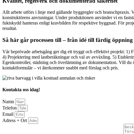
Kvalitet, regelverk och dokumenterad säkerhet
Allt arbete utförs i linje med gällande byggregler och branschpraxis.
konstruktörens anvisningar. Under produktionen använder vi en faststä
fuktskydd hanteras enligt kravbilden för respektive byggnad. För proj
resultat.
Så här går processen till – från idé till färdig öppning
Vår beprövade arbetsgång ger dig ett tryggt och effektivt projekt: 1) 
4) Projektering med lastberäkningar och val av avväxling. 5) Etablerin
Egenkontroller, städning och överlämning av dokumentation. Vill du öppn
kontaktformulär – vi återkommer snabbt med förslag och pris.
Kontakta oss idag!
Namn
Telefon
Email
Adress + Ort