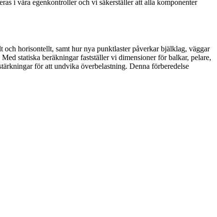
ras i våra egenkontroller och vi säkerställer att alla komponenter
 och horisontellt, samt hur nya punktlaster påverkar bjälklag, väggar
Med statiska beräkningar fastställer vi dimensioner för balkar, pelare,
stärkningar för att undvika överbelastning. Denna förberedelse