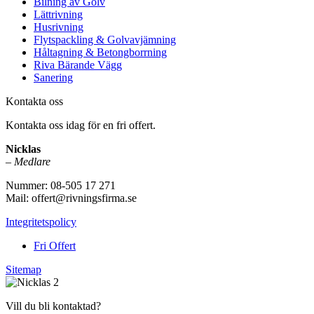
Bilning av Golv
Lättrivning
Husrivning
Flytspackling & Golvavjämning
Håltagning & Betongborrning
Riva Bärande Vägg
Sanering
Kontakta oss
Kontakta oss idag för en fri offert.
Nicklas
–
Medlare
Nummer: 08-505 17 271
Mail: offert@rivningsfirma.se
Integritetspolicy
Fri Offert
Sitemap
Vill du bli kontaktad?