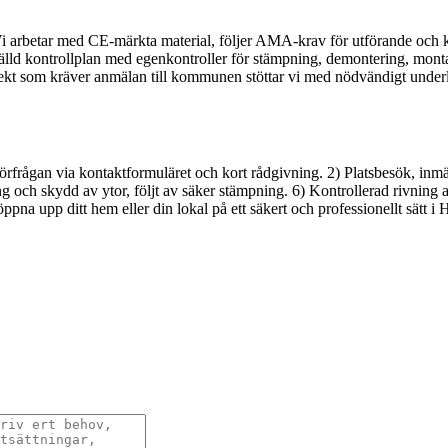
 Vi arbetar med CE-märkta material, följer AMA-krav för utförande och 
lld kontrollplan med egenkontroller för stämpning, demontering, montag
ekt som kräver anmälan till kommunen stöttar vi med nödvändigt underla
Förfrågan via kontaktformuläret och kort rådgivning. 2) Platsbesök, inmä
g och skydd av ytor, följt av säker stämpning. 6) Kontrollerad rivning 
a upp ditt hem eller din lokal på ett säkert och professionellt sätt i H