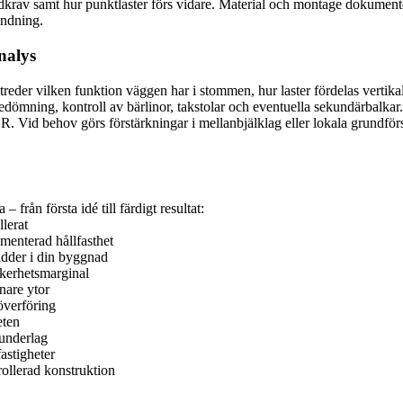
judkrav samt hur punktlaster förs vidare. Material och montage dokumente
ändning.
nalys
eder vilken funktion väggen har i stommen, hur laster fördelas vertikalt
dömning, kontroll av bärlinor, takstolar och eventuella sekundärbalkar. 
. Vid behov görs förstärkningar i mellanbjälklag eller lokala grundför
 från första idé till färdigt resultat:
lerat
menterad hållfasthet
idder i din byggnad
kerhetsmarginal
nare ytor
töverföring
eten
underlag
astigheter
rollerad konstruktion