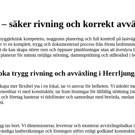
– säker rivning och korrekt avv
yggteknisk kompetens, noggrann planering och full kontroll på lastvägar
er vi en komplett, trygg och dokumenterad process från första bedömning 
å att du kan skapa större rum och öppnare planlösningar utan att äventyra 
 planerar för minsta möjliga störning, dammspridning och stillestånd i b
oka trygg rivning och avväxling i Herrljung
kapa mer flexibel yta i en lokal, tar vi ansvar för helheten. Vi inled
amordnar vi med konstruktör, tar fram lösningar för tillfällig stöttning (
och företag hanterar vi tidsfönster och samordnar med berörda, medan pr
st.
 tas bort. Vi dimensionerar, levererar och monterar avväxlingsbalkar i
vändiga lastberäkningar och lösningen utförs enligt godkänd konstruktio