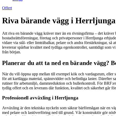
Offert
Riva bärande vägg i Herrljunga 
Att riva en bärande vägg kräver mer än en rivningsfirma – det kräver b
bostadsrättsföreningar, företag och privatpersoner i Herrljunga erbjud
vidare via stål- eller limträbalkar, pelare och andra förstärkningar, s
levererar spårbar kvalitet med tydliga egenkontroller, samtidigt som vi
från början.
Planerar du att ta ned en bärande vägg? B
När du vill öppna upp mellan till exempel kök och vardagsrum, eller s
för att kartlägga material, spännvidder och befintliga laster. Därefter s
rutiner för arbetsmiljö, dammreduktion och bullerkontroll. För BRF:er 
tydlig offert och en leverans där funktion, kvalitet och säkerhet går för
Professionell avväxling i Herrljunga
Avväxling är den tekniska nyckeln som säkrar bärförmågan när en vägg
med pelare och lastöverföring ned till grund. Vår konstruktör gör nöd