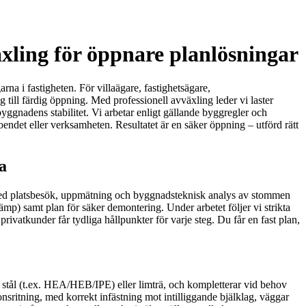
äxling för öppnare planlösningar
na i fastigheten. För villaägare, fastighetsägare,
till färdig öppning. Med professionell avväxling leder vi laster
byggnadens stabilitet. Vi arbetar enligt gällande byggregler och
oendet eller verksamheten. Resultatet är en säker öppning – utförd rätt
a
er med platsbesök, uppmätning och byggnadsteknisk analys av stommen
stämp) samt plan för säker demontering. Under arbetet följer vi strikta
ivatkunder får tydliga hållpunkter för varje steg. Du får en fast plan,
 stål (t.ex. HEA/HEB/IPE) eller limträ, och kompletterar vid behov
nsritning, med korrekt infästning mot intilliggande bjälklag, väggar