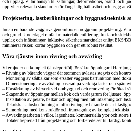
och upplag. Vi tar hänsyn till sättningar, deformationer, brand- och l
uppfyller relevanta standarder för långsiktig hållfasthet och trygg anv
Projektering, lastberäkningar och byggnadsteknisk a
Innan en bärande vägg rivs genomförs en noggrann projektering. Vi utr
och grund. Underlaget omfattar materialidentifiering, fukt- och skickbe
upplag och infästningar, inklusive säkerhetsmarginaler enligt EKS/BBR
minimerar risker, kortar byggtiden och ger ett robust resultat.
Våra tjänster inom rivning och avväxling
Vi erbjuder en komplett tjänsteportfölj för säkra öppningar i Herrljunga –
– Rivning av bärande väggar där stommen avlastas stegvis och kontrol
– Montering av stålbalkar som ersätter väggens bärfunktion med doku
– Dimensionering av avväxling baserad på verkliga laster och spännv
– Förstärkning av bärverk vid ombyggnad och renovering för ökad sä
– Skapande av öppningar mellan kök och vardagsrum för ljusare, öpp
– Installation av pelare, balkar och upplag med rätt infästning och las
– Tekniska statusbedömningar inför rivning av bärande delar i fastigh
– Samordning med konstruktör och framtagning av komplett tekniskt 
– Avväxlingsarbeten i villor, lägenheter, kommersiella ytor och större f
– Totalentreprenad från projektering och förberedelser till färdig, kont