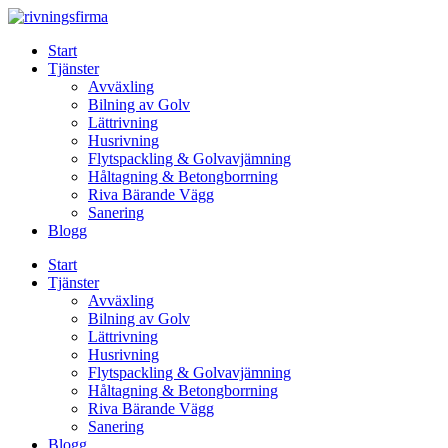
Skip
to
Start
content
Tjänster
Avväxling
Bilning av Golv
Lättrivning
Husrivning
Flytspackling & Golvavjämning
Håltagning & Betongborrning
Riva Bärande Vägg
Sanering
Blogg
Start
Tjänster
Avväxling
Bilning av Golv
Lättrivning
Husrivning
Flytspackling & Golvavjämning
Håltagning & Betongborrning
Riva Bärande Vägg
Sanering
Blogg