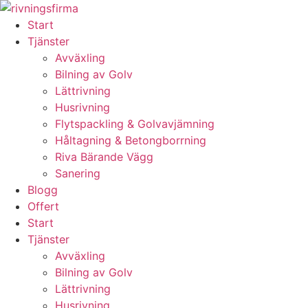
Skip
to
Start
content
Tjänster
Avväxling
Bilning av Golv
Lättrivning
Husrivning
Flytspackling & Golvavjämning
Håltagning & Betongborrning
Riva Bärande Vägg
Sanering
Blogg
Offert
Start
Tjänster
Avväxling
Bilning av Golv
Lättrivning
Husrivning