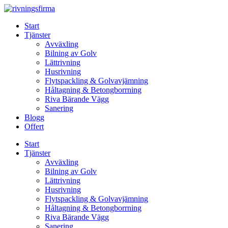
Skip
to
Start
content
Tjänster
Avväxling
Bilning av Golv
Lättrivning
Husrivning
Flytspackling & Golvavjämning
Håltagning & Betongborrning
Riva Bärande Vägg
Sanering
Blogg
Offert
Start
Tjänster
Avväxling
Bilning av Golv
Lättrivning
Husrivning
Flytspackling & Golvavjämning
Håltagning & Betongborrning
Riva Bärande Vägg
Sanering