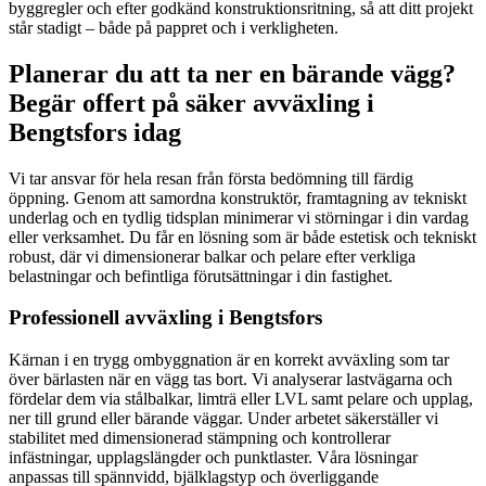
byggregler och efter godkänd konstruktionsritning, så att ditt projekt
står stadigt – både på pappret och i verkligheten.
Planerar du att ta ner en bärande vägg?
Begär offert på säker avväxling i
Bengtsfors idag
Vi tar ansvar för hela resan från första bedömning till färdig
öppning. Genom att samordna konstruktör, framtagning av tekniskt
underlag och en tydlig tidsplan minimerar vi störningar i din vardag
eller verksamhet. Du får en lösning som är både estetisk och tekniskt
robust, där vi dimensionerar balkar och pelare efter verkliga
belastningar och befintliga förutsättningar i din fastighet.
Professionell avväxling i Bengtsfors
Kärnan i en trygg ombyggnation är en korrekt avväxling som tar
över bärlasten när en vägg tas bort. Vi analyserar lastvägarna och
fördelar dem via stålbalkar, limträ eller LVL samt pelare och upplag,
ner till grund eller bärande väggar. Under arbetet säkerställer vi
stabilitet med dimensionerad stämpning och kontrollerar
infästningar, upplagslängder och punktlaster. Våra lösningar
anpassas till spännvidd, bjälklagstyp och överliggande