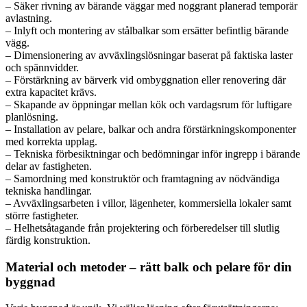
– Säker rivning av bärande väggar med noggrant planerad temporär
avlastning.
– Inlyft och montering av stålbalkar som ersätter befintlig bärande
vägg.
– Dimensionering av avväxlingslösningar baserat på faktiska laster
och spännvidder.
– Förstärkning av bärverk vid ombyggnation eller renovering där
extra kapacitet krävs.
– Skapande av öppningar mellan kök och vardagsrum för luftigare
planlösning.
– Installation av pelare, balkar och andra förstärkningskomponenter
med korrekta upplag.
– Tekniska förbesiktningar och bedömningar inför ingrepp i bärande
delar av fastigheten.
– Samordning med konstruktör och framtagning av nödvändiga
tekniska handlingar.
– Avväxlingsarbeten i villor, lägenheter, kommersiella lokaler samt
större fastigheter.
– Helhetsåtagande från projektering och förberedelser till slutlig
färdig konstruktion.
Material och metoder – rätt balk och pelare för din
byggnad