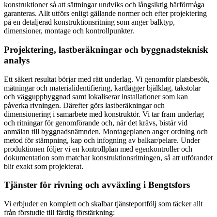
konstruktioner så att sättningar undviks och långsiktig bärförmåga
garanteras. Allt utförs enligt gällande normer och efter projektering
på en detaljerad konstruktionsritning som anger balktyp,
dimensioner, montage och kontrollpunkter.
Projektering, lastberäkningar och byggnadsteknisk
analys
Ett säkert resultat börjar med rätt underlag. Vi genomför platsbesök,
mätningar och materialidentifiering, kartlägger bjälklag, takstolar
och vägguppbyggnad samt lokaliserar installationer som kan
påverka rivningen. Därefter görs lastberäkningar och
dimensionering i samarbete med konstruktör. Vi tar fram underlag
och ritningar för genomförande och, när det krävs, bistår vid
anmälan till byggnadsnämnden. Montageplanen anger ordning och
metod för stämpning, kap och infogning av balkar/pelare. Under
produktionen följer vi en kontrollplan med egenkontroller och
dokumentation som matchar konstruktionsritningen, så att utförandet
blir exakt som projekterat.
Tjänster för rivning och avväxling i Bengtsfors
Vi erbjuder en komplett och skalbar tjänsteportfölj som täcker allt
från förstudie till färdig förstärkning: