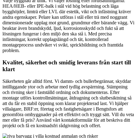
Varje byggnad är unik. Vi väljer lösning efter förutsättningarna:
HEA/HEB- eller IPE-balk i stål vid hög belastning och låga
bygghöjder, limträ eller LVL där estetik, vikt och infästning kräver
andra egenskaper. Pelare kan utföras i stål eller trä med noggrant
dimensionerade upplag mot grund, grundmur eller bärande vägg. Vi
beaktar även brandskydd, ljud, korrosionsskydd och fukt så att
lösningen fungerar i den miljö den ska stå i. Med precisa
infästningar, korrekt upplagslängd och tät, kontrollerad
montageprocess undviker vi svikt, sprickbildning och framtida
problem.
Kvalitet, säkerhet och smidig leverans från start till
klart
Säkerheten går alltid först. Vi damm- och bullerbegränsar, skyddar
intilliggande ytor och arbetar med tydlig avspärrning. Stämpning
och rivning sker i fastställd ordning och dokumenteras. Efter
montage utförs kontrollmätningar, åtdragning och slutbesiktning så
att du får en stabil öppning som klarar projekterad last. Vi hjälper
villaägare, BRF:er, företag och fastighetsägare i Bengtsfors att
genomföra ombyggnader på ett effektivt och tryggt sätt. Vill du veta
mer eller få pris? Använd vårt kontaktformulär för att beskriva ditt
projekt och få en kostnadsfri rådgivning och offert.