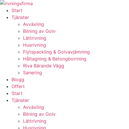
Skip
to
Start
content
Tjänster
Avväxling
Bilning av Golv
Lättrivning
Husrivning
Flytspackling & Golvavjämning
Håltagning & Betongborrning
Riva Bärande Vägg
Sanering
Blogg
Offert
Start
Tjänster
Avväxling
Bilning av Golv
Lättrivning
Husrivning