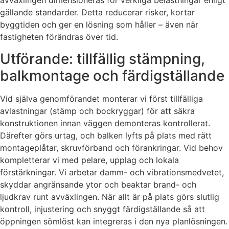
avväxlingen dimensioneras för verkliga belastningar enligt
gällande standarder. Detta reducerar risker, kortar
byggtiden och ger en lösning som håller – även när
fastigheten förändras över tid.
Utförande: tillfällig stämpning,
balkmontage och färdigställande
Vid själva genomförandet monterar vi först tillfälliga
avlastningar (stämp och bockryggar) för att säkra
konstruktionen innan väggen demonteras kontrollerat.
Därefter görs urtag, och balken lyfts på plats med rätt
montageplåtar, skruvförband och förankringar. Vid behov
kompletterar vi med pelare, upplag och lokala
förstärkningar. Vi arbetar damm- och vibrationsmedvetet,
skyddar angränsande ytor och beaktar brand- och
ljudkrav runt avväxlingen. När allt är på plats görs slutlig
kontroll, injustering och snyggt färdigställande så att
öppningen sömlöst kan integreras i den nya planlösningen.