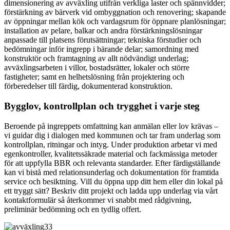
dimensionering av avväxling utifrån verkliga laster och spännvidder;
förstärkning av bärverk vid ombyggnation och renovering; skapande
av öppningar mellan kök och vardagsrum för öppnare planlösningar;
installation av pelare, balkar och andra förstärkningslösningar
anpassade till platsens förutsättningar; tekniska förstudier och
bedömningar inför ingrepp i bärande delar; samordning med
konstruktör och framtagning av allt nödvändigt underlag;
avväxlingsarbeten i villor, bostadsrätter, lokaler och större
fastigheter; samt en helhetslösning från projektering och
förberedelser till färdig, dokumenterad konstruktion.
Bygglov, kontrollplan och trygghet i varje steg
Beroende på ingreppets omfattning kan anmälan eller lov krävas –
vi guidar dig i dialogen med kommunen och tar fram underlag som
kontrollplan, ritningar och intyg. Under produktion arbetar vi med
egenkontroller, kvalitetssäkrade material och fackmässiga metoder
för att uppfylla BBR och relevanta standarder. Efter färdigställande
kan vi bistå med relationsunderlag och dokumentation för framtida
service och besiktning. Vill du öppna upp ditt hem eller din lokal på
ett tryggt sätt? Beskriv ditt projekt och ladda upp underlag via vårt
kontaktformulär så återkommer vi snabbt med rådgivning,
preliminär bedömning och en tydlig offert.