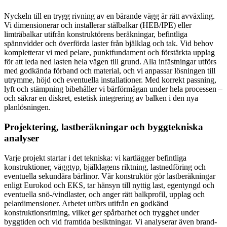
Nyckeln till en trygg rivning av en bärande vägg är rätt avväxling.
Vi dimensionerar och installerar stålbalkar (HEB/IPE) eller
limträbalkar utifrån konstruktörens beräkningar, befintliga
spännvidder och överförda laster från bjälklag och tak. Vid behov
kompletterar vi med pelare, punktfundament och förstärkta upplag
för att leda ned lasten hela vägen till grund. Alla infästningar utförs
med godkända förband och material, och vi anpassar lösningen till
utrymme, höjd och eventuella installationer. Med korrekt passning,
lyft och stämpning bibehåller vi bärförmågan under hela processen –
och säkrar en diskret, estetisk integrering av balken i den nya
planlösningen.
Projektering, lastberäkningar och byggtekniska
analyser
Varje projekt startar i det tekniska: vi kartlägger befintliga
konstruktioner, väggtyp, bjälklagens riktning, lastnedföring och
eventuella sekundära bärlinor. Vår konstruktör gör lastberäkningar
enligt Eurokod och EKS, tar hänsyn till nyttig last, egentyngd och
eventuella snö-/vindlaster, och anger rätt balkprofil, upplag och
pelardimensioner. Arbetet utförs utifrån en godkänd
konstruktionsritning, vilket ger spårbarhet och trygghet under
byggtiden och vid framtida besiktningar. Vi analyserar även brand-