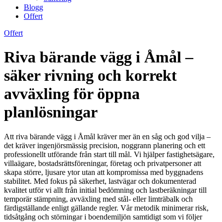
Blogg
Offert
Offert
Riva bärande vägg i Åmål –
säker rivning och korrekt
avväxling för öppna
planlösningar
Att riva bärande vägg i Åmål kräver mer än en såg och god vilja –
det kräver ingenjörsmässig precision, noggrann planering och ett
professionellt utförande från start till mål. Vi hjälper fastighetsägare,
villaägare, bostadsrättsföreningar, företag och privatpersoner att
skapa större, ljusare ytor utan att kompromissa med byggnadens
stabilitet. Med fokus på säkerhet, lastvägar och dokumenterad
kvalitet utför vi allt från initial bedömning och lastberäkningar till
temporär stämpning, avväxling med stål- eller limträbalk och
färdigställande enligt gällande regler. Vår metodik minimerar risk,
tidsåtgång och störningar i boendemiljön samtidigt som vi följer