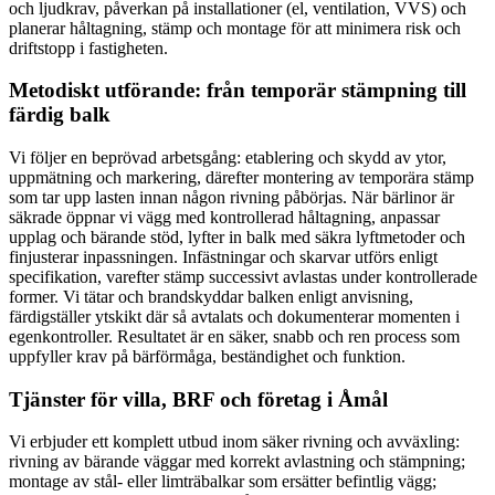
och ljudkrav, påverkan på installationer (el, ventilation, VVS) och
planerar håltagning, stämp och montage för att minimera risk och
driftstopp i fastigheten.
Metodiskt utförande: från temporär stämpning till
färdig balk
Vi följer en beprövad arbetsgång: etablering och skydd av ytor,
uppmätning och markering, därefter montering av temporära stämp
som tar upp lasten innan någon rivning påbörjas. När bärlinor är
säkrade öppnar vi vägg med kontrollerad håltagning, anpassar
upplag och bärande stöd, lyfter in balk med säkra lyftmetoder och
finjusterar inpassningen. Infästningar och skarvar utförs enligt
specifikation, varefter stämp successivt avlastas under kontrollerade
former. Vi tätar och brandskyddar balken enligt anvisning,
färdigställer ytskikt där så avtalats och dokumenterar momenten i
egenkontroller. Resultatet är en säker, snabb och ren process som
uppfyller krav på bärförmåga, beständighet och funktion.
Tjänster för villa, BRF och företag i Åmål
Vi erbjuder ett komplett utbud inom säker rivning och avväxling:
rivning av bärande väggar med korrekt avlastning och stämpning;
montage av stål- eller limträbalkar som ersätter befintlig vägg;