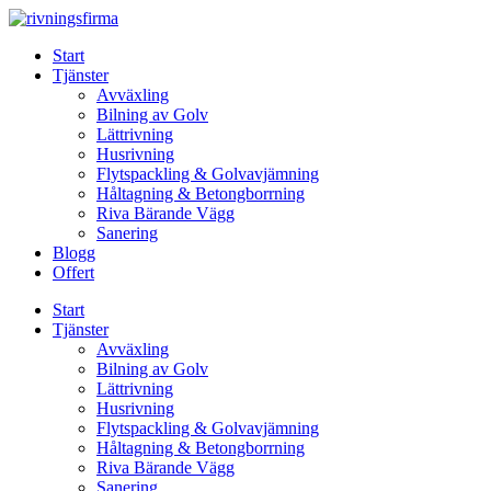
Skip
to
Start
content
Tjänster
Avväxling
Bilning av Golv
Lättrivning
Husrivning
Flytspackling & Golvavjämning
Håltagning & Betongborrning
Riva Bärande Vägg
Sanering
Blogg
Offert
Start
Tjänster
Avväxling
Bilning av Golv
Lättrivning
Husrivning
Flytspackling & Golvavjämning
Håltagning & Betongborrning
Riva Bärande Vägg
Sanering