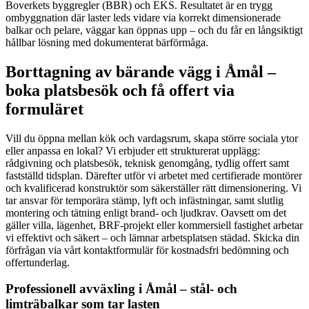
Boverkets byggregler (BBR) och EKS. Resultatet är en trygg
ombyggnation där laster leds vidare via korrekt dimensionerade
balkar och pelare, väggar kan öppnas upp – och du får en långsiktigt
hållbar lösning med dokumenterat bärförmåga.
Borttagning av bärande vägg i Åmål –
boka platsbesök och få offert via
formuläret
Vill du öppna mellan kök och vardagsrum, skapa större sociala ytor
eller anpassa en lokal? Vi erbjuder ett strukturerat upplägg:
rådgivning och platsbesök, teknisk genomgång, tydlig offert samt
fastställd tidsplan. Därefter utför vi arbetet med certifierade montörer
och kvalificerad konstruktör som säkerställer rätt dimensionering. Vi
tar ansvar för temporära stämp, lyft och infästningar, samt slutlig
montering och tätning enligt brand- och ljudkrav. Oavsett om det
gäller villa, lägenhet, BRF-projekt eller kommersiell fastighet arbetar
vi effektivt och säkert – och lämnar arbetsplatsen städad. Skicka din
förfrågan via vårt kontaktformulär för kostnadsfri bedömning och
offertunderlag.
Professionell avväxling i Åmål – stål- och
limträbalkar som tar lasten