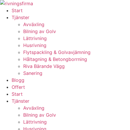
Skip
to
Start
content
Tjänster
Avväxling
Bilning av Golv
Lättrivning
Husrivning
Flytspackling & Golvavjämning
Håltagning & Betongborrning
Riva Bärande Vägg
Sanering
Blogg
Offert
Start
Tjänster
Avväxling
Bilning av Golv
Lättrivning
Husrivning