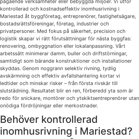
pågående verksamheter eller bebyggda miljöer. Vi utför
kontrollerad och kostnadseffektiv inomhusrivning i
Mariestad åt byggföretag, entreprenörer, fastighetsägare,
bostadsrättsföreningar, företag, industrier och
privatpersoner. Med fokus på säkerhet, precision och
logistik skapar vi rätt förutsättningar för nästa byggfas:
renovering, ombyggnation eller lokalanpassning. Vårt
arbetssätt minimerar damm, buller och driftstörningar,
samtidigt som bärande konstruktioner och installationer
skyddas. Genom noggrann selektiv rivning, tydlig
avskärmning och effektiv avfallshantering kortar vi
ledtider och minskar risker – från första rivskär till
slutstädning. Resultatet blir en ren, förberedd yta som är
redo för snickare, montörer och ytskiktsentreprenörer utan
onödiga fördröjningar eller merkostnader.
Behöver kontrollerad
inomhusrivning i Mariestad?