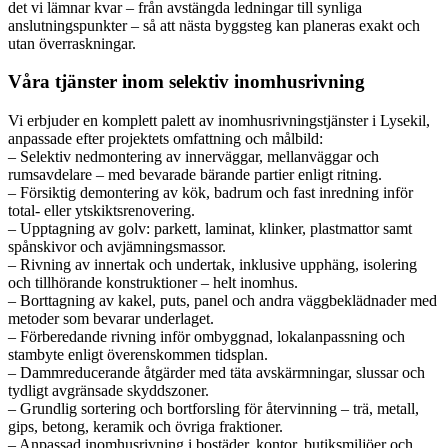
det vi lämnar kvar – från avstängda ledningar till synliga
anslutningspunkter – så att nästa byggsteg kan planeras exakt och
utan överraskningar.
Våra tjänster inom selektiv inomhusrivning
Vi erbjuder en komplett palett av inomhusrivningstjänster i Lysekil,
anpassade efter projektets omfattning och målbild:
– Selektiv nedmontering av innerväggar, mellanväggar och
rumsavdelare – med bevarade bärande partier enligt ritning.
– Försiktig demontering av kök, badrum och fast inredning inför
total- eller ytskiktsrenovering.
– Upptagning av golv: parkett, laminat, klinker, plastmattor samt
spånskivor och avjämningsmassor.
– Rivning av innertak och undertak, inklusive upphäng, isolering
och tillhörande konstruktioner – helt inomhus.
– Borttagning av kakel, puts, panel och andra väggbeklädnader med
metoder som bevarar underlaget.
– Förberedande rivning inför ombyggnad, lokalanpassning och
stambyte enligt överenskommen tidsplan.
– Dammreducerande åtgärder med täta avskärmningar, slussar och
tydligt avgränsade skyddszoner.
– Grundlig sortering och bortforsling för återvinning – trä, metall,
gips, betong, keramik och övriga fraktioner.
– Anpassad inomhusrivning i bostäder, kontor, butiksmiljöer och