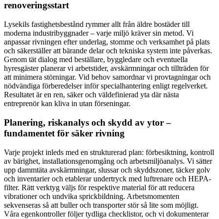
renoveringsstart
Lysekils fastighetsbestånd rymmer allt från äldre bostäder till
moderna industribyggnader – varje miljö kräver sin metod. Vi
anpassar rivningen efter underlag, stomme och verksamhet på plats
och säkerställer att bärande delar och tekniska system inte påverkas.
Genom tät dialog med beställare, byggledare och eventuella
hyresgäster planerar vi arbetstider, avskärmningar och tillträden för
att minimera störningar. Vid behov samordnar vi provtagningar och
nödvändiga förberedelser inför specialhantering enligt regelverket.
Resultatet är en ren, säker och väldefinierad yta där nästa
entreprenör kan kliva in utan förseningar.
Planering, riskanalys och skydd av ytor –
fundamentet för säker rivning
Varje projekt inleds med en strukturerad plan: förbesiktning, kontroll
av bärighet, installationsgenomgång och arbetsmiljöanalys. Vi sätter
upp dammtäta avskärmningar, slussar och skyddszoner, täcker golv
och inventarier och etablerar undertryck med luftrenare och HEPA-
filter. Rätt verktyg väljs för respektive material för att reducera
vibrationer och undvika sprickbildning. Arbetsmomenten
sekvenseras så att buller och transporter stör så lite som möjligt.
Våra egenkontroller följer tydliga checklistor, och vi dokumenterar