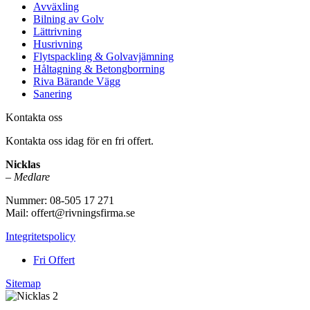
Avväxling
Bilning av Golv
Lättrivning
Husrivning
Flytspackling & Golvavjämning
Håltagning & Betongborrning
Riva Bärande Vägg
Sanering
Kontakta oss
Kontakta oss idag för en fri offert.
Nicklas
–
Medlare
Nummer: 08-505 17 271
Mail: offert@rivningsfirma.se
Integritetspolicy
Fri Offert
Sitemap