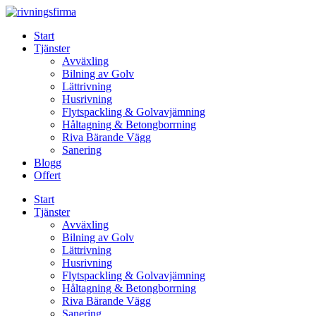
Skip
to
Start
content
Tjänster
Avväxling
Bilning av Golv
Lättrivning
Husrivning
Flytspackling & Golvavjämning
Håltagning & Betongborrning
Riva Bärande Vägg
Sanering
Blogg
Offert
Start
Tjänster
Avväxling
Bilning av Golv
Lättrivning
Husrivning
Flytspackling & Golvavjämning
Håltagning & Betongborrning
Riva Bärande Vägg
Sanering