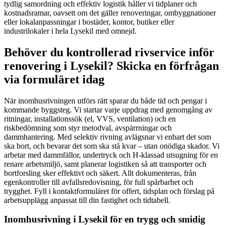
tydlig samordning och effektiv logistik håller vi tidplaner och
kostnadsramar, oavsett om det gäller renoveringar, ombyggnationer
eller lokalanpassningar i bostäder, kontor, butiker eller
industrilokaler i hela Lysekil med omnejd.
Behöver du kontrollerad rivservice inför
renovering i Lysekil? Skicka en förfrågan
via formuläret idag
När inomhusrivningen utförs rätt sparar du både tid och pengar i
kommande byggsteg. Vi startar varje uppdrag med genomgång av
ritningar, installationssök (el, VVS, ventilation) och en
riskbedömning som styr metodval, avspärrningar och
dammhantering. Med selektiv rivning avlägsnar vi enbart det som
ska bort, och bevarar det som ska stå kvar – utan onödiga skador. Vi
arbetar med dammfällor, undertryck och H-klassad utsugning för en
renare arbetsmiljö, samt planerar logistiken så att transporter och
bortforsling sker effektivt och säkert. Allt dokumenteras, från
egenkontroller till avfallsredovisning, för full spårbarhet och
trygghet. Fyll i kontaktformuläret för offert, tidsplan och förslag på
arbetsupplägg anpassat till din fastighet och tidtabell.
Inomhusrivning i Lysekil för en trygg och smidig