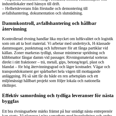
industrilokaler med hänsyn till drift.
– Helhetsleverans från förstudie och demontering till
avfallshantering, dokumentation och slutstädning.
Dammkontroll, avfallshantering och hållbar
återvinning
Kontrollerad rivning handlar lika mycket om luftkvalitet och logistik
som om att ta bort material. Vi arbetar med undertryck, H-klassade
dammsugare, punktutsug och luftrenare för att fånga partiklar vid
källan. Zoner markeras tydligt, slussar minimerar spridning och
klibbmattor fångar damm vid passager. Rivningsmaterial sorteras
direkt i rätt fraktioner – trä, metall, gips, betong/tegel, plast och
blandat – för hög återvinningsgrad och lägre kostnader. Vågar och
transportdokument ger spårbarhet hela vägen till mottagande
anläggning. På så sätt får du både en ren arbetsplats och ett
miljömässigt hållbart projekt som följer lokala och nationella
riktlinjer.
Effektiv samordning och tydliga leveranser för nästa
byggfas
Ett bra rivningsarbete märks främst på hur smidigt nästa entreprenör
kan starta. Vi planerar i nära samarbete med byggledning och andra