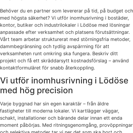
Behöver du en partner som levererar på tid, på budget och
med högsta säkerhet? Vi utför inomhusrivning i bostäder,
kontor, butiker och industrilokaler i Lödöse med lösningar
anpassade efter verksamhet och platsens förutsättningar.
Vårt team arbetar strukturerat med störningsfria metoder,
dammbegränsning och tydlig avspärrning för att
verksamheten runt omkring ska fungera. Beskriv ditt
projekt och få ett skräddarsytt kostnadsförslag – använd
kontaktformuläret för snabb återkoppling.
Vi utför inomhusrivning i Lödöse
med hög precision
Varje byggnad har sin egen karaktär – från äldre
fastigheter till moderna lokaler. Vi kartlägger väggar,
schakt, installationer och bärande delar innan ett enda
moment påbörjas. Med ritningsgenomgång, provöppningar
och selektiva metoder tar vi ner det som ska bort och