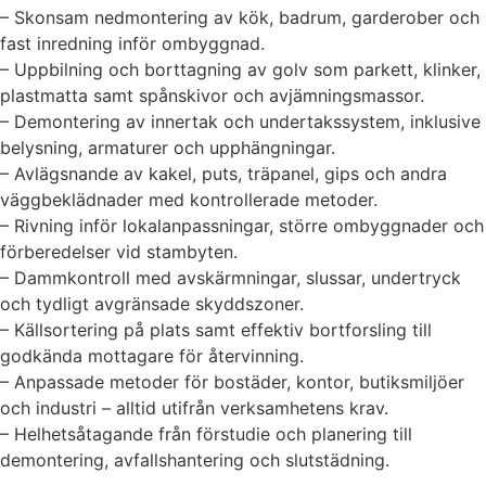
– Skonsam nedmontering av kök, badrum, garderober och
fast inredning inför ombyggnad.
– Uppbilning och borttagning av golv som parkett, klinker,
plastmatta samt spånskivor och avjämningsmassor.
– Demontering av innertak och undertakssystem, inklusive
belysning, armaturer och upphängningar.
– Avlägsnande av kakel, puts, träpanel, gips och andra
väggbeklädnader med kontrollerade metoder.
– Rivning inför lokalanpassningar, större ombyggnader och
förberedelser vid stambyten.
– Dammkontroll med avskärmningar, slussar, undertryck
och tydligt avgränsade skyddszoner.
– Källsortering på plats samt effektiv bortforsling till
godkända mottagare för återvinning.
– Anpassade metoder för bostäder, kontor, butiksmiljöer
och industri – alltid utifrån verksamhetens krav.
– Helhetsåtagande från förstudie och planering till
demontering, avfallshantering och slutstädning.