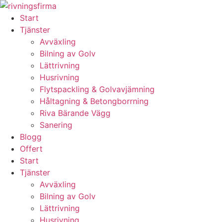
Skip
to
Start
content
Tjänster
Avväxling
Bilning av Golv
Lättrivning
Husrivning
Flytspackling & Golvavjämning
Håltagning & Betongborrning
Riva Bärande Vägg
Sanering
Blogg
Offert
Start
Tjänster
Avväxling
Bilning av Golv
Lättrivning
Husrivning