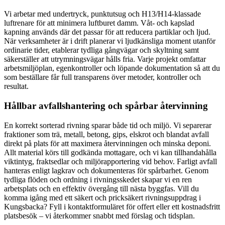
Vi arbetar med undertryck, punktutsug och H13/H14-klassade
luftrenare för att minimera luftburet damm. Våt- och kapslad
kapning används där det passar för att reducera partiklar och ljud.
När verksamheter är i drift planerar vi ljudkänsliga moment utanför
ordinarie tider, etablerar tydliga gångvägar och skyltning samt
säkerställer att utrymningsvägar hålls fria. Varje projekt omfattar
arbetsmiljöplan, egenkontroller och löpande dokumentation så att du
som beställare får full transparens över metoder, kontroller och
resultat.
Hållbar avfallshantering och spårbar återvinning
En korrekt sorterad rivning sparar både tid och miljö. Vi separerar
fraktioner som trä, metall, betong, gips, elskrot och blandat avfall
direkt på plats för att maximera återvinningen och minska deponi.
Allt material körs till godkända mottagare, och vi kan tillhandahålla
viktintyg, fraktsedlar och miljörapportering vid behov. Farligt avfall
hanteras enligt lagkrav och dokumenteras för spårbarhet. Genom
tydliga flöden och ordning i rivningsskedet skapar vi en ren
arbetsplats och en effektiv övergång till nästa byggfas. Vill du
komma igång med ett säkert och pricksäkert rivningsuppdrag i
Kungsbacka? Fyll i kontaktformuläret för offert eller ett kostnadsfritt
platsbesök – vi återkommer snabbt med förslag och tidsplan.