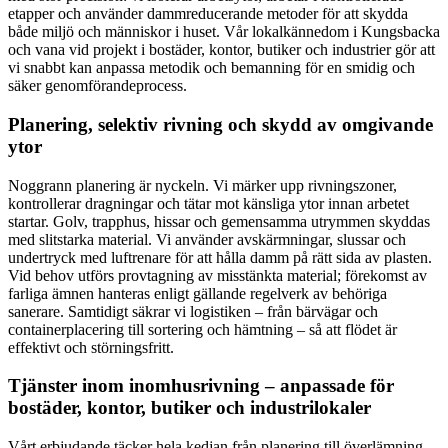
etapper och använder dammreducerande metoder för att skydda
både miljö och människor i huset. Vår lokalkännedom i Kungsbacka
och vana vid projekt i bostäder, kontor, butiker och industrier gör att
vi snabbt kan anpassa metodik och bemanning för en smidig och
säker genomförandeprocess.
Planering, selektiv rivning och skydd av omgivande
ytor
Noggrann planering är nyckeln. Vi märker upp rivningszoner,
kontrollerar dragningar och tätar mot känsliga ytor innan arbetet
startar. Golv, trapphus, hissar och gemensamma utrymmen skyddas
med slitstarka material. Vi använder avskärmningar, slussar och
undertryck med luftrenare för att hålla damm på rätt sida av plasten.
Vid behov utförs provtagning av misstänkta material; förekomst av
farliga ämnen hanteras enligt gällande regelverk av behöriga
sanerare. Samtidigt säkrar vi logistiken – från bärvägar och
containerplacering till sortering och hämtning – så att flödet är
effektivt och störningsfritt.
Tjänster inom inomhusrivning – anpassade för
bostäder, kontor, butiker och industrilokaler
Vårt erbjudande täcker hela kedjan från planering till överlämning.