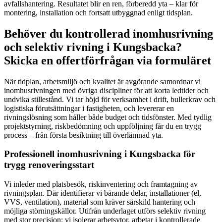
avfallshantering. Resultatet blir en ren, förberedd yta – klar för
montering, installation och fortsatt utbyggnad enligt tidsplan.
Behöver du kontrollerad inomhusrivning
och selektiv rivning i Kungsbacka?
Skicka en offertförfrågan via formuläret
När tidplan, arbetsmiljö och kvalitet är avgörande samordnar vi
inomhusrivningen med övriga discipliner för att korta ledtider och
undvika stillestånd. Vi tar höjd för verksamhet i drift, bullerkrav och
logistiska förutsättningar i fastigheten, och levererar en
rivningslösning som håller både budget och tidsfönster. Med tydlig
projektstyrning, riskbedömning och uppföljning får du en trygg
process – från första besiktning till överlämnad yta.
Professionell inomhusrivning i Kungsbacka för
trygg renoveringsstart
Vi inleder med platsbesök, riskinventering och framtagning av
rivningsplan. Där identifierar vi bärande delar, installationer (el,
VVS, ventilation), material som kräver särskild hantering och
möjliga störningskällor. Utifrån underlaget utförs selektiv rivning
med stor precision: vi isolerar arbetsytor, arbetar i kontrollerade