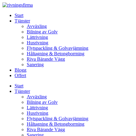
Skip
to
Start
content
Tjänster
Avväxling
Bilning av Golv
Lättrivning
Husrivning
Flytspackling & Golvavjämning
Håltagning & Betongborrning
Riva Bärande Vägg
Sanering
Blogg
Offert
Start
Tjänster
Avväxling
Bilning av Golv
Lättrivning
Husrivning
Flytspackling & Golvavjämning
Håltagning & Betongborrning
Riva Bärande Vägg
Sanering