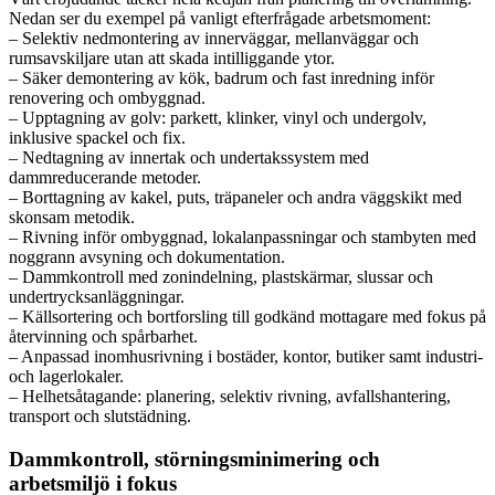
Nedan ser du exempel på vanligt efterfrågade arbetsmoment:
– Selektiv nedmontering av innerväggar, mellanväggar och
rumsavskiljare utan att skada intilliggande ytor.
– Säker demontering av kök, badrum och fast inredning inför
renovering och ombyggnad.
– Upptagning av golv: parkett, klinker, vinyl och undergolv,
inklusive spackel och fix.
– Nedtagning av innertak och undertakssystem med
dammreducerande metoder.
– Borttagning av kakel, puts, träpaneler och andra väggskikt med
skonsam metodik.
– Rivning inför ombyggnad, lokalanpassningar och stambyten med
noggrann avsyning och dokumentation.
– Dammkontroll med zonindelning, plastskärmar, slussar och
undertrycksanläggningar.
– Källsortering och bortforsling till godkänd mottagare med fokus på
återvinning och spårbarhet.
– Anpassad inomhusrivning i bostäder, kontor, butiker samt industri-
och lagerlokaler.
– Helhetsåtagande: planering, selektiv rivning, avfallshantering,
transport och slutstädning.
Dammkontroll, störningsminimering och
arbetsmiljö i fokus