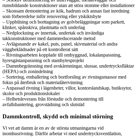
rumsbildande konstruktioner utan att störa stomme eller installationer
– Skonsam demontering av kök, badrum och annan fast inredning
som förberedelse inför renovering eller ytskiktsbyte
– Uppbilning och borttagning av golvbeläggningar som parkett,
klinker, spånskiva, plastmatta och underlag
– Nedplockning av innertak, undertak och invändiga
takkonstruktioner med dammreducerande metod
– Avlägsnande av kakel, puts, panel, skivmaterial och andra
väggbeklädnader på ett kontrollerat sätt
– Rivningsarbeten kopplade till ombyggnad, lokalanpassning,
hyresgästanpassning och stambytesprojekt
– Dammbegränsning med avskärmningar, slussar, undertrycksfläktar
(HEPA) och zonindelning
– Sortering, emballering och bortforsling av rivningsmassor med
fokus på återbruk och materialåtervinning
– Anpassad rivning i lägenheter, villor, kontorslandskap, butiksytor,
skolor och produktionslokaler
– Helhetsleverans från förstudie och demontering till
avfallshantering, grovstädning och slutstäd
Dammkontroll, skydd och minimal störning
Vi vet att damm är en av de största utmaningarna vid
inomhusrivning. Därför arbetar vi med undertrycksventilation,