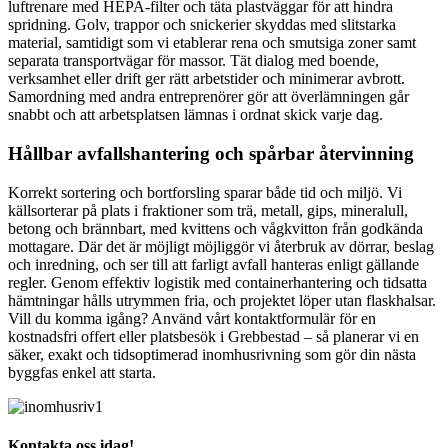
luftrenare med HEPA-filter och täta plastväggar för att hindra
spridning. Golv, trappor och snickerier skyddas med slitstarka
material, samtidigt som vi etablerar rena och smutsiga zoner samt
separata transportvägar för massor. Tät dialog med boende,
verksamhet eller drift ger rätt arbetstider och minimerar avbrott.
Samordning med andra entreprenörer gör att överlämningen går
snabbt och att arbetsplatsen lämnas i ordnat skick varje dag.
Hållbar avfallshantering och spårbar återvinning
Korrekt sortering och bortforsling sparar både tid och miljö. Vi
källsorterar på plats i fraktioner som trä, metall, gips, mineralull,
betong och brännbart, med kvittens och vågkvitton från godkända
mottagare. Där det är möjligt möjliggör vi återbruk av dörrar, beslag
och inredning, och ser till att farligt avfall hanteras enligt gällande
regler. Genom effektiv logistik med containerhantering och tidsatta
hämtningar hålls utrymmen fria, och projektet löper utan flaskhalsar.
Vill du komma igång? Använd vårt kontaktformulär för en
kostnadsfri offert eller platsbesök i Grebbestad – så planerar vi en
säker, exakt och tidsoptimerad inomhusrivning som gör din nästa
byggfas enkel att starta.
Kontakta oss idag!