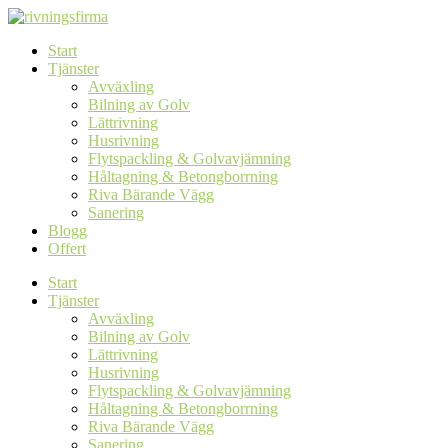
Skip
to
Start
content
Tjänster
Avväxling
Bilning av Golv
Lättrivning
Husrivning
Flytspackling & Golvavjämning
Håltagning & Betongborrning
Riva Bärande Vägg
Sanering
Blogg
Offert
Start
Tjänster
Avväxling
Bilning av Golv
Lättrivning
Husrivning
Flytspackling & Golvavjämning
Håltagning & Betongborrning
Riva Bärande Vägg
Sanering