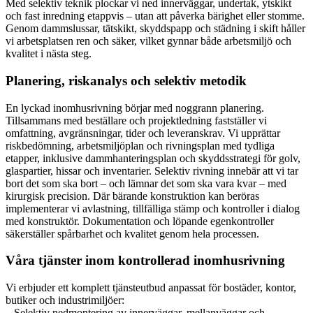
Med selektiv teknik plockar vi ned innerväggar, undertak, ytskikt
och fast inredning etappvis – utan att påverka bärighet eller stomme.
Genom dammslussar, tätskikt, skyddspapp och städning i skift håller
vi arbetsplatsen ren och säker, vilket gynnar både arbetsmiljö och
kvalitet i nästa steg.
Planering, riskanalys och selektiv metodik
En lyckad inomhusrivning börjar med noggrann planering.
Tillsammans med beställare och projektledning fastställer vi
omfattning, avgränsningar, tider och leveranskrav. Vi upprättar
riskbedömning, arbetsmiljöplan och rivningsplan med tydliga
etapper, inklusive dammhanteringsplan och skyddsstrategi för golv,
glaspartier, hissar och inventarier. Selektiv rivning innebär att vi tar
bort det som ska bort – och lämnar det som ska vara kvar – med
kirurgisk precision. Där bärande konstruktion kan beröras
implementerar vi avlastning, tillfälliga stämp och kontroller i dialog
med konstruktör. Dokumentation och löpande egenkontroller
säkerställer spårbarhet och kvalitet genom hela processen.
Våra tjänster inom kontrollerad inomhusrivning
Vi erbjuder ett komplett tjänsteutbud anpassat för bostäder, kontor,
butiker och industrimiljöer:
– Selektiv nedmontering av innerväggar, mellanväggar och