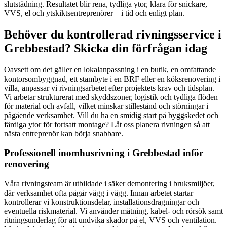
slutstädning. Resultatet blir rena, tydliga ytor, klara för snickare,
VVS, el och ytskiktsentreprenörer – i tid och enligt plan.
Behöver du kontrollerad rivningsservice i
Grebbestad? Skicka din förfrågan idag
Oavsett om det gäller en lokalanpassning i en butik, en omfattande
kontorsombyggnad, ett stambyte i en BRF eller en köksrenovering i
villa, anpassar vi rivningsarbetet efter projektets krav och tidsplan.
Vi arbetar strukturerat med skyddszoner, logistik och tydliga flöden
för material och avfall, vilket minskar stillestånd och störningar i
pågående verksamhet. Vill du ha en smidig start på byggskedet och
färdiga ytor för fortsatt montage? Låt oss planera rivningen så att
nästa entreprenör kan börja snabbare.
Professionell inomhusrivning i Grebbestad inför
renovering
Våra rivningsteam är utbildade i säker demontering i bruksmiljöer,
där verksamhet ofta pågår vägg i vägg. Innan arbetet startar
kontrollerar vi konstruktionsdelar, installationsdragningar och
eventuella riskmaterial. Vi använder mätning, kabel- och rörsök samt
ritningsunderlag för att undvika skador på el, VVS och ventilation.