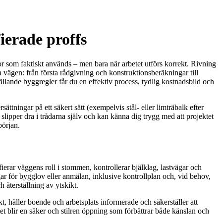
ierade proffs
or som faktiskt används – men bara när arbetet utförs korrekt. Rivning
a vägen: från första rådgivning och konstruktionsberäkningar till
lande byggregler får du en effektiv process, tydlig kostnadsbild och
tningar på ett säkert sätt (exempelvis stål- eller limträbalk efter
slipper dra i trådarna själv och kan känna dig trygg med att projektet
början.
ierar väggens roll i stommen, kontrollerar bjälklag, lastvägar och
gar för bygglov eller anmälan, inklusive kontrollplan och, vid behov,
 återställning av ytskikt.
, håller boende och arbetsplats informerade och säkerställer att
t blir en säker och stilren öppning som förbättrar både känslan och