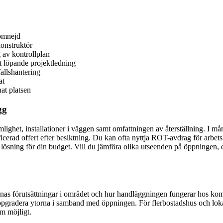
 omnejd
konstruktör
av kontrollplan
t löpande projektledning
allshantering
at
nat platsen
gg
lighet, installationer i väggen samt omfattningen av återställning. I må
ificerad offert efter besiktning. Du kan ofta nyttja ROT-avdrag för arbe
sta lösning för din budget. Vill du jämföra olika utseenden på öppningen,
ernas förutsättningar i området och hur handläggningen fungerar hos k
ppgradera ytorna i samband med öppningen. För flerbostadshus och lokal
m möjligt.