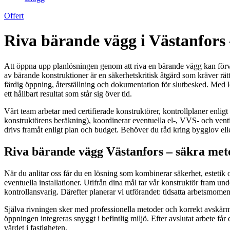
Offert
Riva bärande vägg i Västanfors 
Att öppna upp planlösningen genom att riva en bärande vägg kan förvand
av bärande konstruktioner är en säkerhetskritisk åtgärd som kräver rätt
färdig öppning, återställning och dokumentation för slutbesked. Med l
ett hållbart resultat som står sig över tid.
Vårt team arbetar med certifierade konstruktörer, kontrollplaner enlig
konstruktörens beräkning), koordinerar eventuella el-, VVS- och ventila
drivs framåt enligt plan och budget. Behöver du råd kring bygglov elle
Riva bärande vägg Västanfors – säkra metod
När du anlitar oss får du en lösning som kombinerar säkerhet, estetik o
eventuella installationer. Utifrån dina mål tar vår konstruktör fram un
kontrollansvarig. Därefter planerar vi utförandet: tidsatta arbetsmomen
Själva rivningen sker med professionella metoder och korrekt avskärmni
öppningen integreras snyggt i befintlig miljö. Efter avslutat arbete 
värdet i fastigheten.