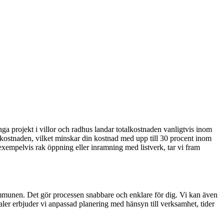
nga projekt i villor och radhus landar totalkostnaden vanligtvis inom
tskostnaden, vilket minskar din kostnad med upp till 30 procent inom
 exempelvis rak öppning eller inramning med listverk, tar vi fram
ommunen. Det gör processen snabbare och enklare för dig. Vi kan även
er erbjuder vi anpassad planering med hänsyn till verksamhet, tider