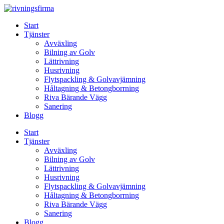
Skip
to
Start
content
Tjänster
Avväxling
Bilning av Golv
Lättrivning
Husrivning
Flytspackling & Golvavjämning
Håltagning & Betongborrning
Riva Bärande Vägg
Sanering
Blogg
Start
Tjänster
Avväxling
Bilning av Golv
Lättrivning
Husrivning
Flytspackling & Golvavjämning
Håltagning & Betongborrning
Riva Bärande Vägg
Sanering
Blogg