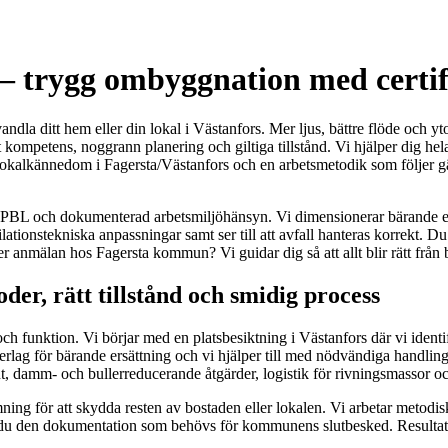
– trygg ombyggnation med certif
la ditt hem eller din lokal i Västanfors. Mer ljus, bättre flöde och yt
 kompetens, noggrann planering och giltiga tillstånd. Vi hjälper dig hel
okalkännedom i Fagersta/Västanfors och en arbetsmetodik som följer gäl
t PBL och dokumenterad arbetsmiljöhänsyn. Vi dimensionerar bärande ersät
tionstekniska anpassningar samt ser till att avfall hanteras korrekt. Du 
r anmälan hos Fagersta kommun? Vi guidar dig så att allt blir rätt från 
er, rätt tillstånd och smidig process
ch funktion. Vi börjar med en platsbesiktning i Västanfors där vi identif
derlag för bärande ersättning och vi hjälper till med nödvändiga handlin
t, damm- och bullerreducerande åtgärder, logistik för rivningsmassor och
ng för att skydda resten av bostaden eller lokalen. Vi arbetar metodiskt
får du den dokumentation som behövs för kommunens slutbesked. Resultate