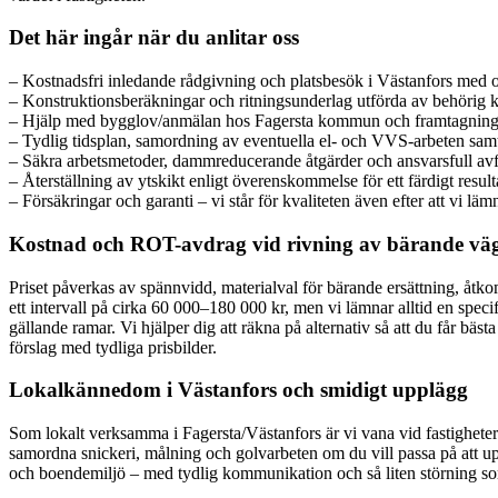
Det här ingår när du anlitar oss
– Kostnadsfri inledande rådgivning och platsbesök i Västanfors med
– Konstruktionsberäkningar och ritningsunderlag utförda av behörig 
– Hjälp med bygglov/anmälan hos Fagersta kommun och framtagning 
– Tydlig tidsplan, samordning av eventuella el- och VVS-arbeten sam
– Säkra arbetsmetoder, dammreducerande åtgärder och ansvarsfull avf
– Återställning av ytskikt enligt överenskommelse för ett färdigt result
– Försäkringar och garanti – vi står för kvaliteten även efter att vi läm
Kostnad och ROT-avdrag vid rivning av bärande vä
Priset påverkas av spännvidd, materialval för bärande ersättning, åtkom
ett intervall på cirka 60 000–180 000 kr, men vi lämnar alltid en spec
gällande ramar. Vi hjälper dig att räkna på alternativ så att du får bä
förslag med tydliga prisbilder.
Lokalkännedom i Västanfors och smidigt upplägg
Som lokalt verksamma i Fagersta/Västanfors är vi vana vid fastighet
samordna snickeri, målning och golvarbeten om du vill passa på att u
och boendemiljö – med tydlig kommunikation och så liten störning so