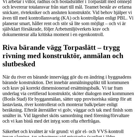
Vi arbetar i villor, radhus och bostadsrätter i Torpaslätt med omnejd
och levererar totalansvar från start till mål. Teamet består av erfarna
snickare, rivtekniker och ansluten konstruktör. Vid behov hjälper vi
även till med kontrollansvarig (KA) och kontrollplan enligt PBL. Vi
planerar smart, håller rent och stör så lite som möjligt – och vi är
självklart försäkrade, följer Arbetsmiljöverkets krav och
dokumenterar alla kritiska moment i en egenkontroll.
Riva bärande vägg Torpaslätt – trygg
rivning med konstruktör, anmälan och
slutbesked
När du river en bärande innervägg gör du en ändring i byggnadens
bärande konstruktion. Det innebär anmälningsplikt till kommunen
och krav på korrekt dimensionerad ersättningsbalk. Vi tar fram
underlag via certifierad konstruktör, sköter dialogen med kommunen
(Borås Stad) för bygganmälan, sätter upp provisoriska stämp för att
lastavlasta, river kontrollerat och monterar balk/pelare enligt
beräkning. Efteråt återställer vi golv, väggar och tak med finish som
smälter in. Vid lägenhet sköts samordning med förening/förvaltare
och vi kan bistå med det intyg som ofta efterfrågas.
Säkerhet och kvalitet är vår grund: vi gör el- och VVS-kontroll
innan sågning, tar asbestprov vid misstanke (vanligt i äldre