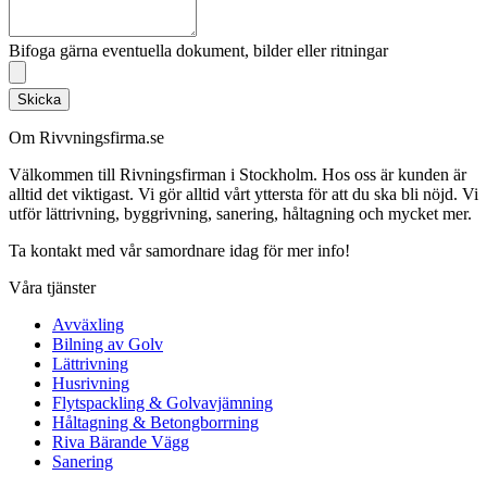
Bifoga gärna eventuella dokument, bilder eller ritningar
Skicka
Om Rivvningsfirma.se
Välkommen till Rivningsfirman i Stockholm. Hos oss är kunden är
alltid det viktigast. Vi gör alltid vårt yttersta för att du ska bli nöjd. Vi
utför lättrivning, byggrivning, sanering, håltagning och mycket mer.
Ta kontakt med vår samordnare idag för mer info!
Våra tjänster
Avväxling
Bilning av Golv
Lättrivning
Husrivning
Flytspackling & Golvavjämning
Håltagning & Betongborrning
Riva Bärande Vägg
Sanering