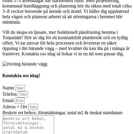
oftast 1–3 arbetsdagar när startbesked finns. Med projektering,
kommunal handläggning och planering bör du räkna med totalt cirka
3–8 veckor beroende på ärende och årstid. Vi håller dig uppdaterad
hela vägen och planerar arbetet så att störningarna i hemmet blir
minimala.
Vill du skapa en ljusare, mer funktionell planlösning hemma i
Torpaslätt? Hör av dig för ett kostnadsfritt platsbesök och en tydlig
offert. Vi tar ansvar för hela processen och levererar en säker
öppning i din bärande vägg – med kvalitet du kan lita på i många år
framöver. Kontakta oss idag så bokar vi in en tid som passar dig.
Kontakta oss idag!
Namn
Telefon
Email
Adress + Ort
Beskriv ert behov, förutsättningar, antal m2 & önskat startdatum