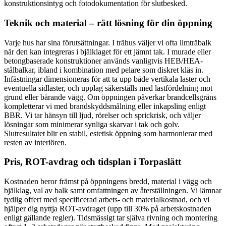
konstruktionsintyg och fotodokumentation för slutbesked.
Teknik och material – rätt lösning för din öppning
Varje hus har sina förutsättningar. I trähus väljer vi ofta limträbalk
när den kan integreras i bjälklaget för ett jämnt tak. I murade eller
betongbaserade konstruktioner används vanligtvis HEB/HEA-
stålbalkar, ibland i kombination med pelare som diskret kläs in.
Infästningar dimensioneras för att ta upp både vertikala laster och
eventuella sidlaster, och upplag säkerställs med lastfördelning mot
grund eller bärande vägg. Om öppningen påverkar brandcellsgräns
kompletterar vi med brandskyddsmålning eller inkapsling enligt
BBR. Vi tar hänsyn till ljud, rörelser och sprickrisk, och väljer
lösningar som minimerar synliga skarvar i tak och golv.
Slutresultatet blir en stabil, estetisk öppning som harmonierar med
resten av interiören.
Pris, ROT-avdrag och tidsplan i Torpaslätt
Kostnaden beror främst på öppningens bredd, material i vägg och
bjälklag, val av balk samt omfattningen av återställningen. Vi lämnar
tydlig offert med specificerad arbets- och materialkostnad, och vi
hjälper dig nyttja ROT-avdraget (upp till 30% på arbetskostnaden
enligt gällande regler). Tidsmässigt tar själva rivning och montering