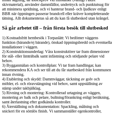
skivmaterial), använder dammfällor, undertryck och punktutsug för
att minimera spridning, och vi hanterar brand- och ljudkrav enligt
BBR när öppningen passerar brandcell eller kräver kompletterande
tätning. Allt dokumenteras så att du kan få slutbesked utan krångel.
Så går arbetet till – från första besök till slutbesked
1) Kostnadsfritt hembesök i Torpaslätt: Vi bedömer väggens
funktion (bärande/ej bärande), önskad öppningsbredd och eventuella
installationer i väggen.
2) Konstruktionsunderlag: Våra konstruktörer tar fram dimensioner
för stål- eller limträbalk samt infästning och stödjande pelare vid
behov.
3) Bygganmälan och kontrollplan: Vi tar fram handlingar, kan
rekommendera KA och ser till att du får startbesked från kommunen
innan rivning.
4) Etablering och skydd: Dammväggar, täckning av golv och
möbler, el- och röravstängning vid behov, samt uppställning av
stämp under takbjälklag.
5) Rivning och montering: Kontrollerad urtagning av väggen,
montering av balk och pelare, bultning/förankring enligt beräkning,
samt återlastning efter godkända kontroller.
6) Återställning och dokumentation: Spackling, målning och
snickeri för en sömlös finish. Vi sammanställer egenkontroller,