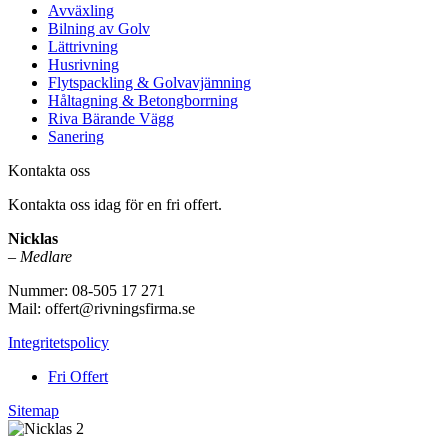
Avväxling
Bilning av Golv
Lättrivning
Husrivning
Flytspackling & Golvavjämning
Håltagning & Betongborrning
Riva Bärande Vägg
Sanering
Kontakta oss
Kontakta oss idag för en fri offert.
Nicklas
–
Medlare
Nummer: 08-505 17 271
Mail: offert@rivningsfirma.se
Integritetspolicy
Fri Offert
Sitemap