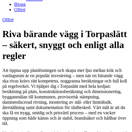
Blogg
Offert
Offert
Riva bärande vägg i Torpaslätt
– säkert, snyggt och enligt alla
regler
Att öppna upp planlösningen och skapa mer ljus mellan kök och
vardagsrum är en populär investering – men när en bärande vägg
ska rivas krävs rätt kompetens, noggranna beräkningar och full koll
på regelverket. Vi hjälper dig i Torpaslätt med hela kedjan:
besiktning på plats, konstruktionsberäkning och dimensionering,
bygganmälan till kommunen, provisorisk stämpning,
dammreducerad rivning, montering av stål- eller limträbalk,
återställning samt dokumentation för slutbesked. Vårt mål är att du
ska få en trygg, smidig och prisvärd process – med en vacker
öppning som både känns och är stabil, brandsäker och hållbar över
tid.