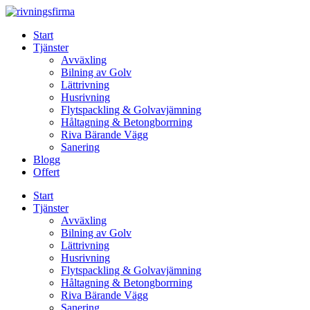
Skip
to
Start
content
Tjänster
Avväxling
Bilning av Golv
Lättrivning
Husrivning
Flytspackling & Golvavjämning
Håltagning & Betongborrning
Riva Bärande Vägg
Sanering
Blogg
Offert
Start
Tjänster
Avväxling
Bilning av Golv
Lättrivning
Husrivning
Flytspackling & Golvavjämning
Håltagning & Betongborrning
Riva Bärande Vägg
Sanering