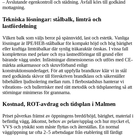
– Avslutande egenkontroll och städning. Avfall körs till godkänd
mottagning.
Tekniska lösningar: stålbalk, limträ och
lastfördelning
Vilken balk som väljs beror på spännvidd, last och estetik. Vanliga
lösningar är IPE/HEB-stålbalkar för kompakt höjd och hög bärighet
eller kraftiga limträbalkar där synlig träkaraktär önskas. I vissa fall
kompletteras med pelare och nya lastnedföringar till grund eller
bärande vägg under. Infästningar dimensioneras och utförs med CE-
märkta ankarmassor och skruvförband enligt
konstruktionsunderlaget. För att uppfylla brandkrav klär vi in stål
med godkända skivor till föreskriven brandklass och säkerställer
bibehållen ljudisolering mellan rum. I flerbostadshus hanterar vi
vibrations- och bullerrisker med rätt metodik och tidsplanering så att
störningar minimeras för grannarna.
Kostnad, ROT-avdrag och tidsplan i Malmen
Priset påverkas främst av öppningens bredd/höjd, bärighet, material i
befintlig vägg, åtkomst, behov av pelare/upplag och hur mycket el,
VVS och ytskikt som måste flyttas och återställas. En normal
väggöppning tar ofta 2–5 arbetsdagar från etablering till färdigt