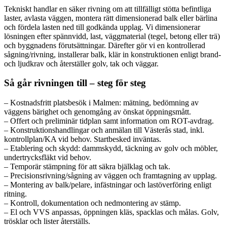
Tekniskt handlar en säker rivning om att tillfälligt stötta befintliga
laster, avlasta väggen, montera rätt dimensionerad balk eller bärlina
och fördela lasten ned till godkända upplag. Vi dimensionerar
lösningen efter spännvidd, last, väggmaterial (tegel, betong eller trä)
och byggnadens förutsättningar. Därefter gör vi en kontrollerad
sågning/rivning, installerar balk, klär in konstruktionen enligt brand-
och ljudkrav och återställer golv, tak och väggar.
Så går rivningen till – steg för steg
– Kostnadsfritt platsbesök i Malmen: mätning, bedömning av
väggens bärighet och genomgång av önskat öppningsmått.
– Offert och preliminär tidplan samt information om ROT-avdrag.
– Konstruktionshandlingar och anmälan till Västerås stad, inkl.
kontrollplan/KA vid behov. Startbesked inväntas.
– Etablering och skydd: dammskydd, täckning av golv och möbler,
undertrycksfläkt vid behov.
– Temporär stämpning för att säkra bjälklag och tak.
– Precisionsrivning/sågning av väggen och framtagning av upplag.
– Montering av balk/pelare, infästningar och lastöverföring enligt
ritning.
– Kontroll, dokumentation och nedmontering av stämp.
– El och VVS anpassas, öppningen kläs, spacklas och målas. Golv,
trösklar och lister återställs.