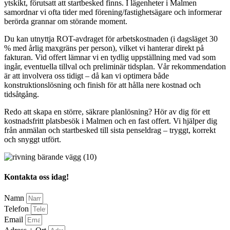
ytskikt, förutsatt att startbesked finns. I lägenheter i Malmen
samordnar vi ofta tider med förening/fastighetsägare och informerar
berörda grannar om störande moment.
Du kan utnyttja ROT-avdraget för arbetskostnaden (i dagsläget 30
% med årlig maxgräns per person), vilket vi hanterar direkt på
fakturan. Vid offert lämnar vi en tydlig uppställning med vad som
ingår, eventuella tillval och preliminär tidsplan. Vår rekommendation
är att involvera oss tidigt – då kan vi optimera både
konstruktionslösning och finish för att hålla nere kostnad och
tidsåtgång.
Redo att skapa en större, säkrare planlösning? Hör av dig för ett
kostnadsfritt platsbesök i Malmen och en fast offert. Vi hjälper dig
från anmälan och startbesked till sista penseldrag – tryggt, korrekt
och snyggt utfört.
Kontakta oss idag!
Namn
Telefon
Email