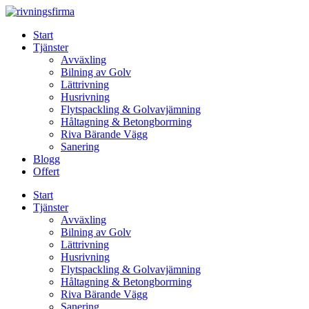
Skip
to
Start
content
Tjänster
Avväxling
Bilning av Golv
Lättrivning
Husrivning
Flytspackling & Golvavjämning
Håltagning & Betongborrning
Riva Bärande Vägg
Sanering
Blogg
Offert
Start
Tjänster
Avväxling
Bilning av Golv
Lättrivning
Husrivning
Flytspackling & Golvavjämning
Håltagning & Betongborrning
Riva Bärande Vägg
Sanering