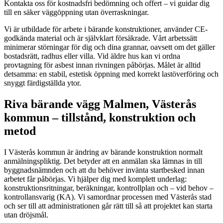
Kontakta oss för kostnadsfri bedömning och offert – vi guidar dig
till en säker väggöppning utan överraskningar.
Vi är utbildade för arbete i bärande konstruktioner, använder CE-
godkända material och är självklart försäkrade. Vårt arbetssätt
minimerar störningar för dig och dina grannar, oavsett om det gäller
bostadsrätt, radhus eller villa. Vid äldre hus kan vi ordna
provtagning för asbest innan rivningen påbörjas. Målet är alltid
detsamma: en stabil, estetisk öppning med korrekt lastöverföring och
snyggt färdigställda ytor.
Riva bärande vägg Malmen, Västerås
kommun – tillstånd, konstruktion och
metod
I Västerås kommun är ändring av bärande konstruktion normalt
anmälningspliktig. Det betyder att en anmälan ska lämnas in till
byggnadsnämnden och att du behöver invänta startbesked innan
arbetet får påbörjas. Vi hjälper dig med komplett underlag:
konstruktionsritningar, beräkningar, kontrollplan och – vid behov –
kontrollansvarig (KA). Vi samordnar processen med Västerås stad
och ser till att administrationen går rätt till så att projektet kan starta
utan dröjsmål.