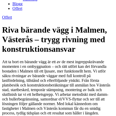
Blogg
Offert
Offert
Riva bärande vägg i Malmen,
Västerås – trygg rivning med
konstruktionsansvar
Att ta bort en bärande vägg är ett av de mest ingreppskrävande
momenten i en ombyggnation – och rätt utfört kan det förvandla
bostaden i Malmen till ett ljusare, mer funktionellt hem. Vi utför
säkra rivningar av bärande väggar med full kontroll på
lastfördelning, tillstånd och efterföljande ytskikt. Från första
platsbesök och konstruktionsberäkningar till anmälan hos Västerås
stad, startbesked, temporär stämpning, montering av balk och
slutfinish tar vi ett helhetsgrepp. Vi arbetar metodiskt med damm-
och bullerbegränsning, samordnar el/VVS-flyttar och ser till att
lösningen följer gällande normer. Med lokal kännedom om
fastigheter i Malmen och Västerås kommun får du en smidig
process, tydlig tidsplan och ett resultat som håller i längden.