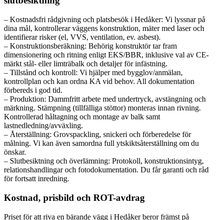
slutbesiktning
– Kostnadsfri rådgivning och platsbesök i Hedåker: Vi lyssnar på
dina mål, kontrollerar väggens konstruktion, mäter med laser och
identifierar risker (el, VVS, ventilation, ev. asbest).
– Konstruktionsberäkning: Behörig konstruktör tar fram
dimensionering och ritning enligt EKS/BBR, inklusive val av CE-
märkt stål- eller limträbalk och detaljer för infästning.
– Tillstånd och kontroll: Vi hjälper med bygglov/anmälan,
kontrollplan och kan ordna KA vid behov. All dokumentation
förbereds i god tid.
– Produktion: Dammfritt arbete med undertryck, avstängning och
märkning. Stämpning (tillfälliga stöttor) monteras innan rivning.
Kontrollerad håltagning och montage av balk samt
lastnedledning/avväxling.
– Återställning: Grovspackling, snickeri och förberedelse för
målning. Vi kan även samordna full ytskiktsåterställning om du
önskar.
– Slutbesiktning och överlämning: Protokoll, konstruktionsintyg,
relationshandlingar och fotodokumentation. Du får garanti och råd
för fortsatt inredning.
Kostnad, prisbild och ROT-avdrag
Priset för att riva en bärande vägg i Hedåker beror främst på