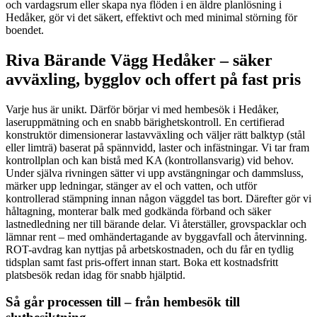
och vardagsrum eller skapa nya flöden i en äldre planlösning i
Hedåker, gör vi det säkert, effektivt och med minimal störning för
boendet.
Riva Bärande Vägg Hedåker – säker
avväxling, bygglov och offert på fast pris
Varje hus är unikt. Därför börjar vi med hembesök i Hedåker,
laseruppmätning och en snabb bärighetskontroll. En certifierad
konstruktör dimensionerar lastavväxling och väljer rätt balktyp (stål
eller limträ) baserat på spännvidd, laster och infästningar. Vi tar fram
kontrollplan och kan bistå med KA (kontrollansvarig) vid behov.
Under själva rivningen sätter vi upp avstängningar och dammsluss,
märker upp ledningar, stänger av el och vatten, och utför
kontrollerad stämpning innan någon väggdel tas bort. Därefter gör vi
håltagning, monterar balk med godkända förband och säker
lastnedledning ner till bärande delar. Vi återställer, grovspacklar och
lämnar rent – med omhändertagande av byggavfall och återvinning.
ROT-avdrag kan nyttjas på arbetskostnaden, och du får en tydlig
tidsplan samt fast pris-offert innan start. Boka ett kostnadsfritt
platsbesök redan idag för snabb hjälptid.
Så går processen till – från hembesök till