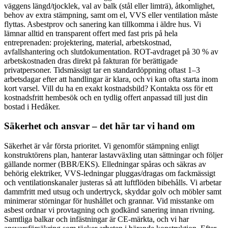
väggens längd/tjocklek, val av balk (stål eller limträ), åtkomlighet,
behov av extra stämpning, samt om el, VVS eller ventilation måste
flyttas. Asbestprov och sanering kan tillkomma i äldre hus. Vi
lämnar alltid en transparent offert med fast pris på hela
entreprenaden: projektering, material, arbetskostnad,
avfallshantering och slutdokumentation. ROT-avdraget på 30 % av
arbetskostnaden dras direkt på fakturan för berättigade
privatpersoner. Tidsmässigt tar en standardöppning oftast 1–3
arbetsdagar efter att handlingar är klara, och vi kan ofta starta inom
kort varsel. Vill du ha en exakt kostnadsbild? Kontakta oss för ett
kostnadsfritt hembesök och en tydlig offert anpassad till just din
bostad i Hedåker.
Säkerhet och ansvar – det här tar vi hand om
Säkerhet är vår första prioritet. Vi genomför stämpning enligt
konstruktörens plan, hanterar lastavväxling utan sättningar och följer
gällande normer (BBR/EKS). Elledningar spåras och säkras av
behörig elektriker, VVS-ledningar pluggas/dragas om fackmässigt
och ventilationskanaler justeras så att luftflöden bibehålls. Vi arbetar
dammfritt med utsug och undertryck, skyddar golv och möbler samt
minimerar störningar för hushållet och grannar. Vid misstanke om
asbest ordnar vi provtagning och godkänd sanering innan rivning.
Samtliga balkar och infästningar är CE-märkta, och vi har