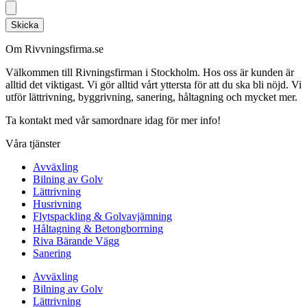
Skicka
Om Rivvningsfirma.se
Välkommen till Rivningsfirman i Stockholm. Hos oss är kunden är
alltid det viktigast. Vi gör alltid vårt yttersta för att du ska bli nöjd. Vi
utför lättrivning, byggrivning, sanering, håltagning och mycket mer.
Ta kontakt med vår samordnare idag för mer info!
Våra tjänster
Avväxling
Bilning av Golv
Lättrivning
Husrivning
Flytspackling & Golvavjämning
Håltagning & Betongborrning
Riva Bärande Vägg
Sanering
Avväxling
Bilning av Golv
Lättrivning