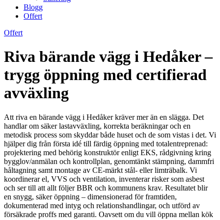
Blogg
Offert
Offert
Riva bärande vägg i Hedåker –
trygg öppning med certifierad
avväxling
Att riva en bärande vägg i Hedåker kräver mer än en slägga. Det
handlar om säker lastavväxling, korrekta beräkningar och en
metodisk process som skyddar både huset och de som vistas i det. Vi
hjälper dig från första idé till färdig öppning med totalentreprenad:
projektering med behörig konstruktör enligt EKS, rådgivning kring
bygglov/anmälan och kontrollplan, genomtänkt stämpning, dammfri
håltagning samt montage av CE-märkt stål- eller limträbalk. Vi
koordinerar el, VVS och ventilation, inventerar risker som asbest
och ser till att allt följer BBR och kommunens krav. Resultatet blir
en snygg, säker öppning – dimensionerad för framtiden,
dokumenterad med intyg och relationshandlingar, och utförd av
försäkrade proffs med garanti. Oavsett om du vill öppna mellan kök