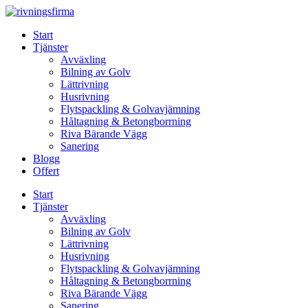
Skip
to
Start
content
Tjänster
Avväxling
Bilning av Golv
Lättrivning
Husrivning
Flytspackling & Golvavjämning
Håltagning & Betongborrning
Riva Bärande Vägg
Sanering
Blogg
Offert
Start
Tjänster
Avväxling
Bilning av Golv
Lättrivning
Husrivning
Flytspackling & Golvavjämning
Håltagning & Betongborrning
Riva Bärande Vägg
Sanering