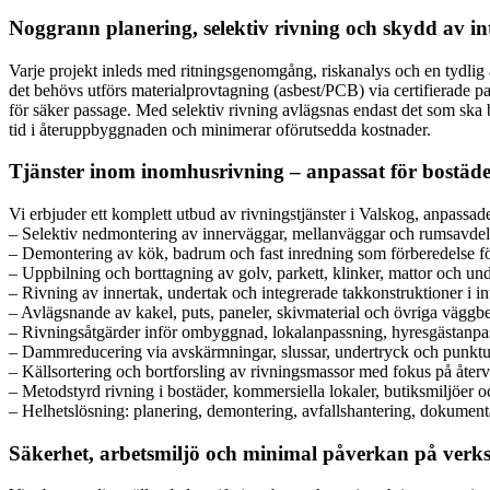
Noggrann planering, selektiv rivning och skydd av int
Varje projekt inleds med ritningsgenomgång, riskanalys och en tydlig 
det behövs utförs materialprovtagning (asbest/PCB) via certifierade p
för säker passage. Med selektiv rivning avlägsnas endast det som ska 
tid i återuppbyggnaden och minimerar oförutsedda kostnader.
Tjänster inom inomhusrivning – anpassat för bostäder
Vi erbjuder ett komplett utbud av rivningstjänster i Valskog, anpassade
– Selektiv nedmontering av innerväggar, mellanväggar och rumsavde
– Demontering av kök, badrum och fast inredning som förberedelse f
– Uppbilning och borttagning av golv, parkett, klinker, mattor och u
– Rivning av innertak, undertak och integrerade takkonstruktioner i in
– Avlägsnande av kakel, puts, paneler, skivmaterial och övriga väggb
– Rivningsåtgärder inför ombyggnad, lokalanpassning, hyresgästanpa
– Dammreducering via avskärmningar, slussar, undertryck och punktu
– Källsortering och bortforsling av rivningsmassor med fokus på åter
– Metodstyrd rivning i bostäder, kommersiella lokaler, butiksmiljöer o
– Helhetslösning: planering, demontering, avfallshantering, dokument
Säkerhet, arbetsmiljö och minimal påverkan på ver