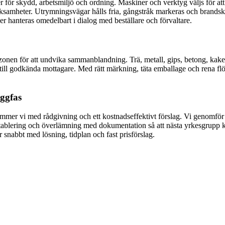
ner för skydd, arbetsmiljö och ordning. Maskiner och verktyg väljs för at
verksamheter. Utrymningsvägar hålls fria, gångstråk markeras och brand
er hanteras omedelbart i dialog med beställare och förvaltare.
zonen för att undvika sammanblandning. Trä, metall, gips, betong, kakel
 till godkända mottagare. Med rätt märkning, täta emballage och rena fl
yggfas
ommer vi med rådgivning och ett kostnadseffektivt förslag. Vi genomför pl
blering och överlämning med dokumentation så att nästa yrkesgrupp kan
r snabbt med lösning, tidplan och fast prisförslag.