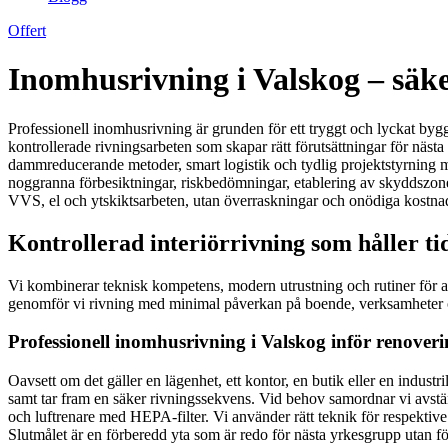
Offert
Inomhusrivning i Valskog – säker
Professionell inomhusrivning är grunden för ett tryggt och lyckat byggp
kontrollerade rivningsarbeten som skapar rätt förutsättningar för näst
dammreducerande metoder, smart logistik och tydlig projektstyrning mi
noggranna förbesiktningar, riskbedömningar, etablering av skyddszone
VVS, el och ytskiktsarbeten, utan överraskningar och onödiga kostna
Kontrollerad interiörrivning som håller ti
Vi kombinerar teknisk kompetens, modern utrustning och rutiner för ar
genomför vi rivning med minimal påverkan på boende, verksamheter oc
Professionell inomhusrivning i Valskog inför renover
Oavsett om det gäller en lägenhet, ett kontor, en butik eller en indust
samt tar fram en säker rivningssekvens. Vid behov samordnar vi avstän
och luftrenare med HEPA-filter. Vi använder rätt teknik för respektive
Slutmålet är en förberedd yta som är redo för nästa yrkesgrupp utan fö