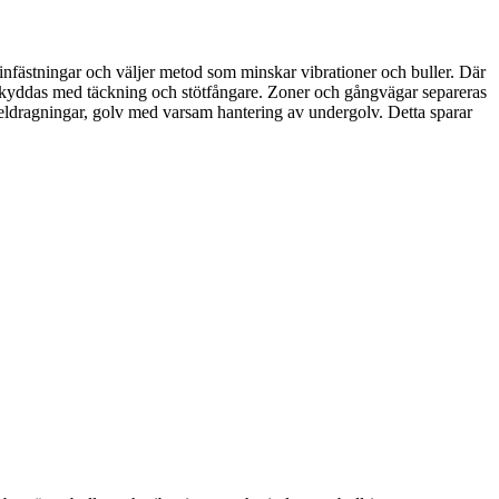
 infästningar och väljer metod som minskar vibrationer och buller. Där
r skyddas med täckning och stötfångare. Zoner och gångvägar separeras
 eldragningar, golv med varsam hantering av undergolv. Detta sparar