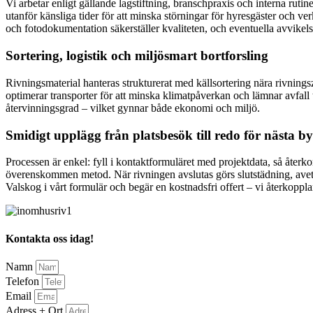
Vi arbetar enligt gällande lagstiftning, branschpraxis och interna ruti
utanför känsliga tider för att minska störningar för hyresgäster och 
och fotodokumentation säkerställer kvaliteten, och eventuella avvikels
Sortering, logistik och miljösmart bortforsling
Rivningsmaterial hanteras strukturerat med källsortering nära rivnings
optimerar transporter för att minska klimatpåverkan och lämnar avfall
återvinningsgrad – vilket gynnar både ekonomi och miljö.
Smidigt upplägg från platsbesök till redo för nästa b
Processen är enkel: fyll i kontaktformuläret med projektdata, så återk
överenskommen metod. När rivningen avslutas görs slutstädning, aveta
Valskog i vårt formulär och begär en kostnadsfri offert – vi återkoppla
Kontakta oss idag!
Namn
Telefon
Email
Adress + Ort