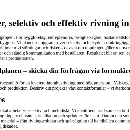
, selektiv och effektiv rivning i
rojekt. För byggföretag, entreprenörer, fastighetsägare, bostadsrättsför
a byggfas. Vi planerar noggrant, river selektivt och skyddar omkringligg
nimerar vi störningar och risker – oavsett om uppdraget gäller renover
r och ständig kommunikation med beställaren. Resultatet blir en ren, 
der i produktionen.
dplanen – skicka din förfrågan via formulär
betsmiljö för att leverera inomhusrivning med hög precision i Valskog. M
h produktion. Beskriv ditt projekt i vårt kontaktformulär – vi återko
ing
rilokal arbetar vi selektivt och metodiskt. Vi identifierar vad som ska bo
gning av el, vatten, ventilation och sprinkler före start. Damm och sm
 material – från rivningsrobotar och spårsågning till handhållen demonte
ljdskador.