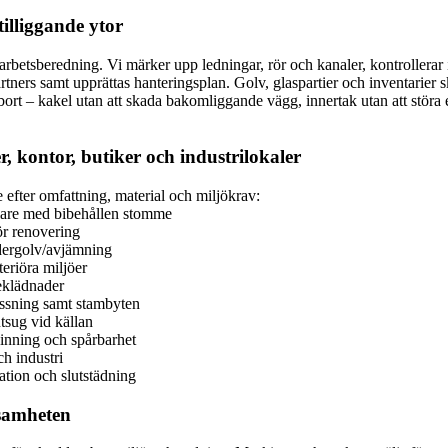
illiggande ytor
arbetsberedning. Vi märker upp ledningar, rör och kanaler, kontrollerar
artners samt upprättas hanteringsplan. Golv, glaspartier och inventarie
bort – kakel utan att skada bakomliggande vägg, innertak utan att störa
, kontor, butiker och industrilokaler
 efter omfattning, material och miljökrav:
lare med bibehållen stomme
ör renovering
ndergolv/avjämning
teriöra miljöer
eklädnader
ssning samt stambyten
tsug vid källan
vinning och spårbarhet
ch industri
ation och slutstädning
ksamheten