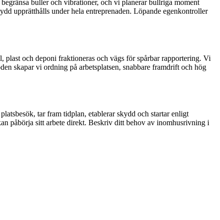
t begränsa buller och vibrationer, och vi planerar bullriga moment
skydd upprätthålls under hela entreprenaden. Löpande egenkontroller
, plast och deponi fraktioneras och vägs för spårbar rapportering. Vi
öden skapar vi ordning på arbetsplatsen, snabbare framdrift och hög
atsbesök, tar fram tidplan, etablerar skydd och startar enligt
 påbörja sitt arbete direkt. Beskriv ditt behov av inomhusrivning i