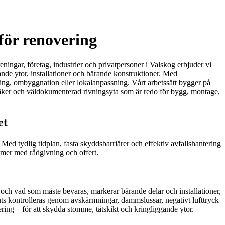
nför renovering
eningar, företag, industrier och privatpersoner i Valskog erbjuder vi
ande ytor, installationer och bärande konstruktioner. Med
ing, ombyggnation eller lokalanpassning. Vårt arbetssätt bygger på
säker och väldokumenterad rivningsyta som är redo för bygg, montage,
et
ed tydlig tidplan, fasta skyddsbarriärer och effektiv avfallshantering
mmer med rådgivning och offert.
rt och vad som måste bevaras, markerar bärande delar och installationer,
uts kontrolleras genom avskärmningar, dammslussar, negativt lufttryck
ring – för att skydda stomme, tätskikt och kringliggande ytor.