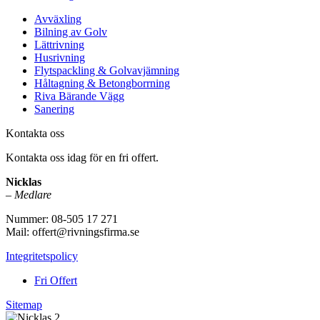
Avväxling
Bilning av Golv
Lättrivning
Husrivning
Flytspackling & Golvavjämning
Håltagning & Betongborrning
Riva Bärande Vägg
Sanering
Kontakta oss
Kontakta oss idag för en fri offert.
Nicklas
–
Medlare
Nummer: 08-505 17 271
Mail: offert@rivningsfirma.se
Integritetspolicy
Fri Offert
Sitemap