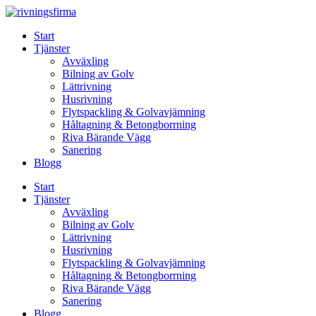
Skip
to
Start
content
Tjänster
Avväxling
Bilning av Golv
Lättrivning
Husrivning
Flytspackling & Golvavjämning
Håltagning & Betongborrning
Riva Bärande Vägg
Sanering
Blogg
Start
Tjänster
Avväxling
Bilning av Golv
Lättrivning
Husrivning
Flytspackling & Golvavjämning
Håltagning & Betongborrning
Riva Bärande Vägg
Sanering
Blogg