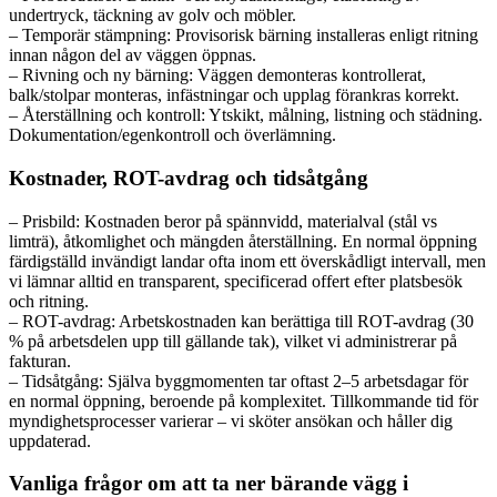
undertryck, täckning av golv och möbler.
– Temporär stämpning: Provisorisk bärning installeras enligt ritning
innan någon del av väggen öppnas.
– Rivning och ny bärning: Väggen demonteras kontrollerat,
balk/stolpar monteras, infästningar och upplag förankras korrekt.
– Återställning och kontroll: Ytskikt, målning, listning och städning.
Dokumentation/egenkontroll och överlämning.
Kostnader, ROT-avdrag och tidsåtgång
– Prisbild: Kostnaden beror på spännvidd, materialval (stål vs
limträ), åtkomlighet och mängden återställning. En normal öppning
färdigställd invändigt landar ofta inom ett överskådligt intervall, men
vi lämnar alltid en transparent, specificerad offert efter platsbesök
och ritning.
– ROT-avdrag: Arbetskostnaden kan berättiga till ROT-avdrag (30
% på arbetsdelen upp till gällande tak), vilket vi administrerar på
fakturan.
– Tidsåtgång: Själva byggmomenten tar oftast 2–5 arbetsdagar för
en normal öppning, beroende på komplexitet. Tillkommande tid för
myndighetsprocesser varierar – vi sköter ansökan och håller dig
uppdaterad.
Vanliga frågor om att ta ner bärande vägg i