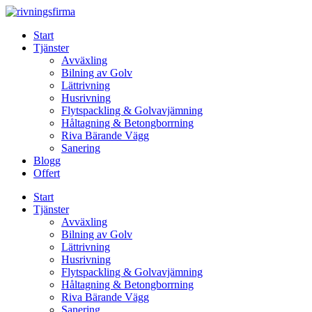
Skip
to
Start
content
Tjänster
Avväxling
Bilning av Golv
Lättrivning
Husrivning
Flytspackling & Golvavjämning
Håltagning & Betongborrning
Riva Bärande Vägg
Sanering
Blogg
Offert
Start
Tjänster
Avväxling
Bilning av Golv
Lättrivning
Husrivning
Flytspackling & Golvavjämning
Håltagning & Betongborrning
Riva Bärande Vägg
Sanering