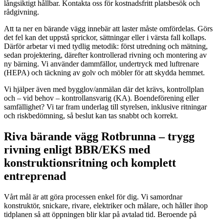
långsiktigt hållbar. Kontakta oss för kostnadsfritt platsbesök och
rådgivning.
Att ta ner en bärande vägg innebär att laster måste omfördelas. Görs
det fel kan det uppstå sprickor, sättningar eller i värsta fall kollaps.
Därför arbetar vi med tydlig metodik: först utredning och mätning,
sedan projektering, därefter kontrollerad rivning och montering av
ny bärning. Vi använder dammfällor, undertryck med luftrenare
(HEPA) och täckning av golv och möbler för att skydda hemmet.
Vi hjälper även med bygglov/anmälan där det krävs, kontrollplan
och – vid behov – kontrollansvarig (KA). Boendeförening eller
samfällighet? Vi tar fram underlag till styrelsen, inklusive ritningar
och riskbedömning, så beslut kan tas snabbt och korrekt.
Riva bärande vägg Rotbrunna – trygg
rivning enligt BBR/EKS med
konstruktionsritning och komplett
entreprenad
Vårt mål är att göra processen enkel för dig. Vi samordnar
konstruktör, snickare, rivare, elektriker och målare, och håller ihop
tidplanen så att öppningen blir klar på avtalad tid. Beroende på