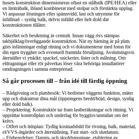
husets konstruktion dimensioneras oftast en stålbalk (IPE/HEA) eller
en limträbalk, ibland kombinerat med stolpar och förstärkta upplag.
Vi anpassar lösningen efter spännvidd, last och utrymme för
infällnad – synlig balk, delvis infälld eller helt dold där
konstruktionen tillåter.
Säkerhet och besiktning är centralt. Innan vägg rivs stämpas
takbjälklag/överliggande konstruktion. När ny bärning är på plats
görs infästningar enligt ritning och vi dokumenterar med foton för
din egen trygghet och eventuell framtida försäljning. Avslutningsvis
återställer vi ytskikt: spackel, snickerier, lister och målning. Om
eldragningar eller rör påverkas löser våra behöriga installatörer
omdragningen i samma entreprenad.
Så går processen till – från idé till färdig öppning
– Rådgivning och platsbesök: Vi bedömer väggens funktion, mäter
upp och diskuterar dina mål (öppningens bredd/höjd, design, synlig
eller dold balk).
– Projektering: Konstruktör tar fram lastberäkningar och ritning. Vi
upprättar kontrollplan och underlag för bygglov/anmälan om det
krävs.
– Offert och tidsplan: Tydlig kostnadsbild för rivning, balk, material,
el/VVS-åtgärder och återställning. Fast start- och slutdatum.
– Förberedelser: Damm- och skyddsmontage, etablering av