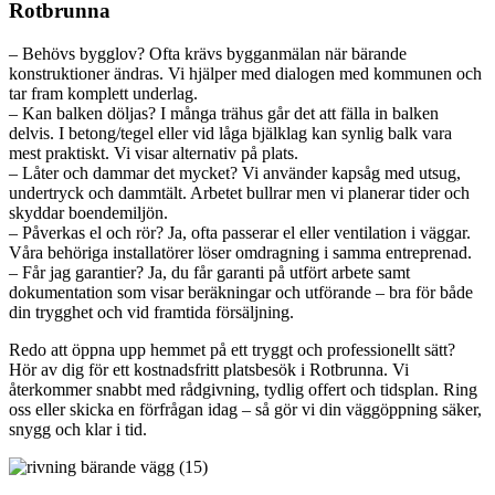
Rotbrunna
– Behövs bygglov? Ofta krävs bygganmälan när bärande
konstruktioner ändras. Vi hjälper med dialogen med kommunen och
tar fram komplett underlag.
– Kan balken döljas? I många trähus går det att fälla in balken
delvis. I betong/tegel eller vid låga bjälklag kan synlig balk vara
mest praktiskt. Vi visar alternativ på plats.
– Låter och dammar det mycket? Vi använder kapsåg med utsug,
undertryck och dammtält. Arbetet bullrar men vi planerar tider och
skyddar boendemiljön.
– Påverkas el och rör? Ja, ofta passerar el eller ventilation i väggar.
Våra behöriga installatörer löser omdragning i samma entreprenad.
– Får jag garantier? Ja, du får garanti på utfört arbete samt
dokumentation som visar beräkningar och utförande – bra för både
din trygghet och vid framtida försäljning.
Redo att öppna upp hemmet på ett tryggt och professionellt sätt?
Hör av dig för ett kostnadsfritt platsbesök i Rotbrunna. Vi
återkommer snabbt med rådgivning, tydlig offert och tidsplan. Ring
oss eller skicka en förfrågan idag – så gör vi din väggöppning säker,
snygg och klar i tid.