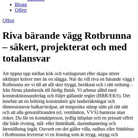
Blogg
Offert
Offert
Riva bärande vägg Rotbrunna
– säkert, projekterat och med
totalansvar
Att öppna upp mellan kök och vardagsrum eller skapa större
siktlinjer kräver mer än en slägga. När du vill riva en bärande vägg i
Rotbrunna ser vi till att allt sker tryggt, beräknat och i rätt ordning –
från första platsbesök till färdig finish. Vi arbetar alltid med
konstruktionsunderlag och följer gällande regler (BBR/EKS). Det
innebär att en behörig konstruktör gör lastberäkningar och
dimensionerar balkar/stolpar, att temporära stämp sätts på rätt sätt
och att alla genomföranden (el, ventilation, VVS) hanteras utan
risker. Du får en kontaktperson, tydlig tidsplan och en prissatt offert
där både rivning, stål- eller limträbalk, dammhantering och
återställning ingår. Oavsett om det gäller villa, radhus eller fritidshus
i Rotbrunna levererar vi en lösning som är trygg, snygg och