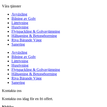
Våra tjänster
Avväxling
Bilning av Golv
Lättrivning
Husrivning
Flytspackling & Golvavjämning
Håltagning & Betongborrning
Riva Bärande Vägg
Sanering
Avväxling
Bilning av Golv
Lättrivning
Husrivning
Flytspackling & Golvavjämning
Håltagning & Betongborrning
Riva Bärande Vägg
Sanering
Kontakta oss
Kontakta oss idag för en fri offert.
Nicklas