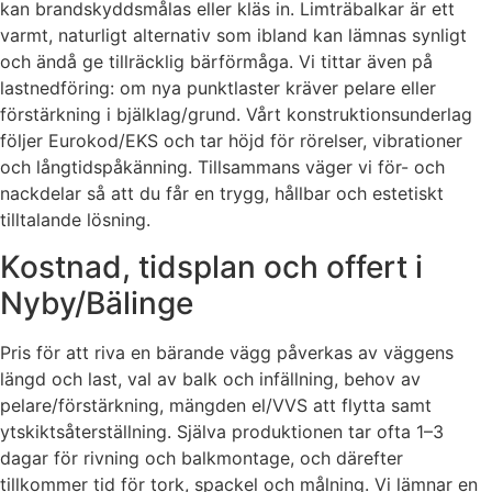
kan brandskyddsmålas eller kläs in. Limträbalkar är ett
varmt, naturligt alternativ som ibland kan lämnas synligt
och ändå ge tillräcklig bärförmåga. Vi tittar även på
lastnedföring: om nya punktlaster kräver pelare eller
förstärkning i bjälklag/grund. Vårt konstruktionsunderlag
följer Eurokod/EKS och tar höjd för rörelser, vibrationer
och långtidspåkänning. Tillsammans väger vi för- och
nackdelar så att du får en trygg, hållbar och estetiskt
tilltalande lösning.
Kostnad, tidsplan och offert i
Nyby/Bälinge
Pris för att riva en bärande vägg påverkas av väggens
längd och last, val av balk och infällning, behov av
pelare/förstärkning, mängden el/VVS att flytta samt
ytskiktsåterställning. Själva produktionen tar ofta 1–3
dagar för rivning och balkmontage, och därefter
tillkommer tid för tork, spackel och målning. Vi lämnar en