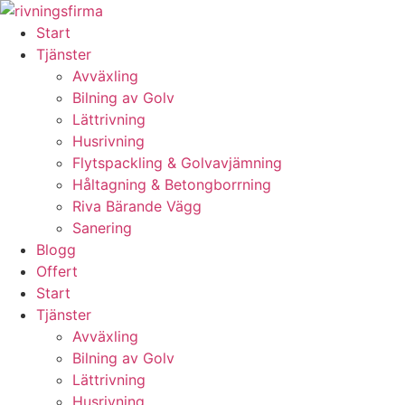
Skip
to
Start
content
Tjänster
Avväxling
Bilning av Golv
Lättrivning
Husrivning
Flytspackling & Golvavjämning
Håltagning & Betongborrning
Riva Bärande Vägg
Sanering
Blogg
Offert
Start
Tjänster
Avväxling
Bilning av Golv
Lättrivning
Husrivning