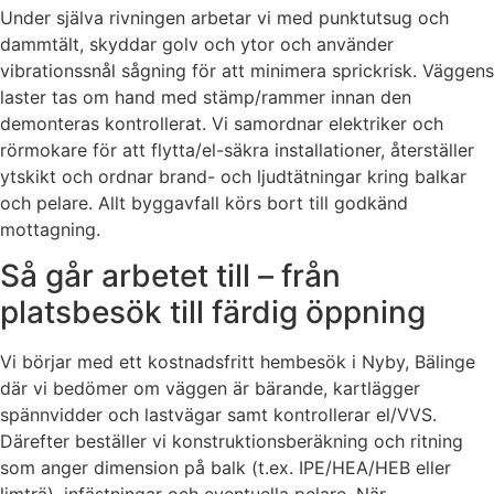
Under själva rivningen arbetar vi med punktutsug och
dammtält, skyddar golv och ytor och använder
vibrationssnål sågning för att minimera sprickrisk. Väggens
laster tas om hand med stämp/rammer innan den
demonteras kontrollerat. Vi samordnar elektriker och
rörmokare för att flytta/el-säkra installationer, återställer
ytskikt och ordnar brand- och ljudtätningar kring balkar
och pelare. Allt byggavfall körs bort till godkänd
mottagning.
Så går arbetet till – från
platsbesök till färdig öppning
Vi börjar med ett kostnadsfritt hembesök i Nyby, Bälinge
där vi bedömer om väggen är bärande, kartlägger
spännvidder och lastvägar samt kontrollerar el/VVS.
Därefter beställer vi konstruktionsberäkning och ritning
som anger dimension på balk (t.ex. IPE/HEA/HEB eller
limträ), infästningar och eventuella pelare. När