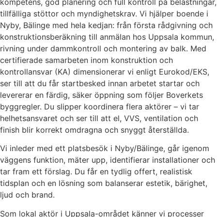
kompetens, god planering och full kontroll på belastningar,
tillfälliga stöttor och myndighetskrav. Vi hjälper boende i
Nyby, Bälinge med hela kedjan: från första rådgivning och
konstruktionsberäkning till anmälan hos Uppsala kommun,
rivning under dammkontroll och montering av balk. Med
certifierade samarbeten inom konstruktion och
kontrollansvar (KA) dimensionerar vi enligt Eurokod/EKS,
ser till att du får startbesked innan arbetet startar och
levererar en färdig, säker öppning som följer Boverkets
byggregler. Du slipper koordinera flera aktörer – vi tar
helhetsansvaret och ser till att el, VVS, ventilation och
finish blir korrekt omdragna och snyggt återställda.
Vi inleder med ett platsbesök i Nyby/Bälinge, går igenom
väggens funktion, mäter upp, identifierar installationer och
tar fram ett förslag. Du får en tydlig offert, realistisk
tidsplan och en lösning som balanserar estetik, bärighet,
ljud och brand.
Som lokal aktör i Uppsala-området känner vi processer