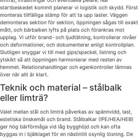
startbeskedet kommit planerar vi logistik och skydd. Först
monteras tillfälliga stämp för att ta upp laster. Väggen
demonteras sektion för sektion, öppningen sågas till exakt
mått, och bärbalken lyfts på plats och förankras mot
upplag. Vi utför brand- och ljudtätning, kontrollerar nivåer
och deformationer, och dokumenterar enligt kontrollplan.
Slutligen snyggar vi till med gips/spackel, listning och
ytskikt så att öppningen harmonierar med resten av
hemmet. Relationshandlingar och egenkontroller lämnas
över när allt är klart.
Teknik och material – stålbalk
eller limträ?
Valet mellan stål och limträ påverkas av spännvidd, last,
estetiska önskemål och brand. Stålbalkar (IPE/HEA/HEB)
ger hög bärförmåga vid låg bygghöjd och kan ofta
byggas in i bjälklaget för en nästintill osynlig lösning. De