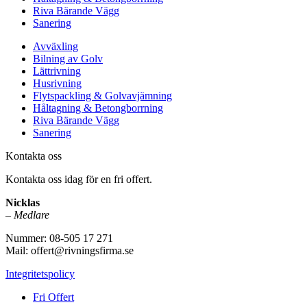
Riva Bärande Vägg
Sanering
Avväxling
Bilning av Golv
Lättrivning
Husrivning
Flytspackling & Golvavjämning
Håltagning & Betongborrning
Riva Bärande Vägg
Sanering
Kontakta oss
Kontakta oss idag för en fri offert.
Nicklas
–
Medlare
Nummer: 08-505 17 271
Mail: offert@rivningsfirma.se
Integritetspolicy
Fri Offert