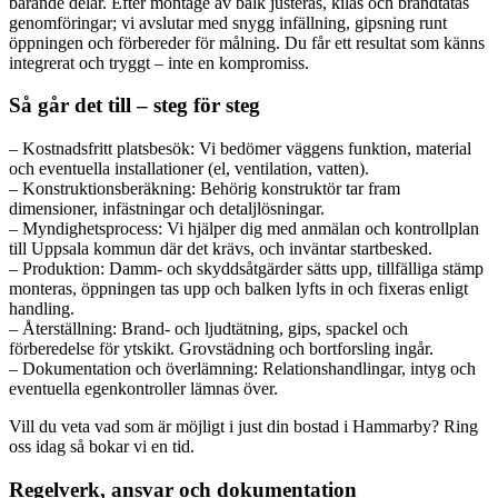
bärande delar. Efter montage av balk justeras, kilas och brandtätas
genomföringar; vi avslutar med snygg infällning, gipsning runt
öppningen och förbereder för målning. Du får ett resultat som känns
integrerat och tryggt – inte en kompromiss.
Så går det till – steg för steg
– Kostnadsfritt platsbesök: Vi bedömer väggens funktion, material
och eventuella installationer (el, ventilation, vatten).
– Konstruktionsberäkning: Behörig konstruktör tar fram
dimensioner, infästningar och detaljlösningar.
– Myndighetsprocess: Vi hjälper dig med anmälan och kontrollplan
till Uppsala kommun där det krävs, och inväntar startbesked.
– Produktion: Damm- och skyddsåtgärder sätts upp, tillfälliga stämp
monteras, öppningen tas upp och balken lyfts in och fixeras enligt
handling.
– Återställning: Brand- och ljudtätning, gips, spackel och
förberedelse för ytskikt. Grovstädning och bortforsling ingår.
– Dokumentation och överlämning: Relationshandlingar, intyg och
eventuella egenkontroller lämnas över.
Vill du veta vad som är möjligt i just din bostad i Hammarby? Ring
oss idag så bokar vi en tid.
Regelverk, ansvar och dokumentation