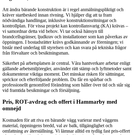
Att ändra bärande konstruktion är i regel anmälningspliktigt och
kräver startbesked innan rivning. Vi hjälper dig att ta fram
nödvändiga handlingar, inklusive konstruktionsritningar och
kontrollplan. För vissa projekt kan kontrollansvarig (KA) krävas –
vi samordnar detta vid behov. Vi tar också hänsyn till
brandcellsgränser, ljudkrav och installationer som kan påverkas av
öppningen. I bostadsrätter krävs godkännande av föreningen; vi
bistår med underlag till styrelsen och kan svara på tekniska frågor
från förvaltare och besiktningsman.
Säkerhet på arbetsplatsen är central. Våra hantverkare arbetar enligt
gällande arbetsmiljöregler, använder rätt stämp och lyftmetoder samt
dokumenterar viktiga moment. Det minskar risken för sättningar,
sprickor och efterföljande problem. Du får en spårbar och
professionellt genomförd förändring som håller över tid och står sig
vid framtida besiktningar och försäljning.
Pris, ROT-avdrag och offert i Hammarby med
omnejd
Kostnaden för att riva en bärande vägg varierar med väggens
material, öppningens bredd, val av balk, tillgänglighet och
omfattning av återställning. Vi lämnar alltid en tydlig fast pris-offert