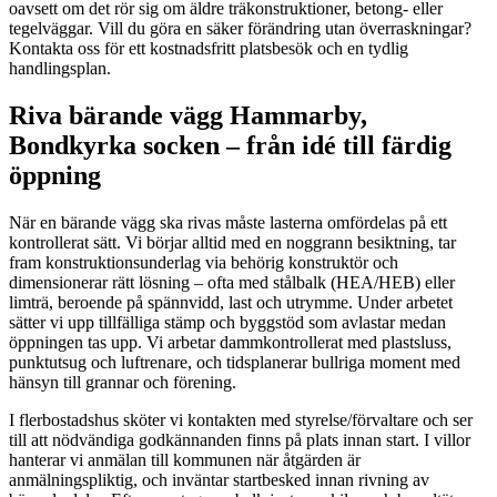
oavsett om det rör sig om äldre träkonstruktioner, betong- eller
tegelväggar. Vill du göra en säker förändring utan överraskningar?
Kontakta oss för ett kostnadsfritt platsbesök och en tydlig
handlingsplan.
Riva bärande vägg Hammarby,
Bondkyrka socken – från idé till färdig
öppning
När en bärande vägg ska rivas måste lasterna omfördelas på ett
kontrollerat sätt. Vi börjar alltid med en noggrann besiktning, tar
fram konstruktionsunderlag via behörig konstruktör och
dimensionerar rätt lösning – ofta med stålbalk (HEA/HEB) eller
limträ, beroende på spännvidd, last och utrymme. Under arbetet
sätter vi upp tillfälliga stämp och byggstöd som avlastar medan
öppningen tas upp. Vi arbetar dammkontrollerat med plastsluss,
punktutsug och luftrenare, och tidsplanerar bullriga moment med
hänsyn till grannar och förening.
I flerbostadshus sköter vi kontakten med styrelse/förvaltare och ser
till att nödvändiga godkännanden finns på plats innan start. I villor
hanterar vi anmälan till kommunen när åtgärden är
anmälningspliktig, och inväntar startbesked innan rivning av