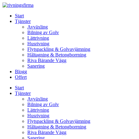
Skip
to
Start
content
Tjänster
Avväxling
Bilning av Golv
Lättrivning
Husrivning
Flytspackling & Golvavjämning
Håltagning & Betongborrning
Riva Bärande Vägg
Sanering
Blogg
Offert
Start
Tjänster
Avväxling
Bilning av Golv
Lättrivning
Husrivning
Flytspackling & Golvavjämning
Håltagning & Betongborrning
Riva Bärande Vägg
Sanering