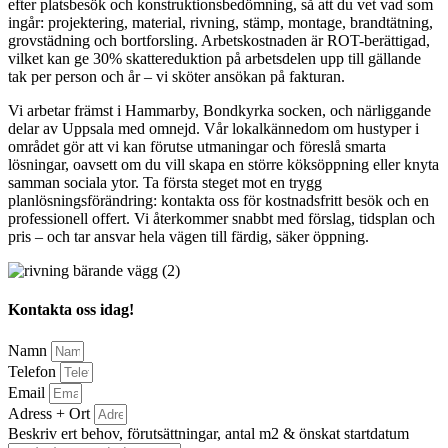
efter platsbesök och konstruktionsbedömning, så att du vet vad som
ingår: projektering, material, rivning, stämp, montage, brandtätning,
grovstädning och bortforsling. Arbetskostnaden är ROT-berättigad,
vilket kan ge 30% skattereduktion på arbetsdelen upp till gällande
tak per person och år – vi sköter ansökan på fakturan.
Vi arbetar främst i Hammarby, Bondkyrka socken, och närliggande
delar av Uppsala med omnejd. Vår lokalkännedom om hustyper i
området gör att vi kan förutse utmaningar och föreslå smarta
lösningar, oavsett om du vill skapa en större köksöppning eller knyta
samman sociala ytor. Ta första steget mot en trygg
planlösningsförändring: kontakta oss för kostnadsfritt besök och en
professionell offert. Vi återkommer snabbt med förslag, tidsplan och
pris – och tar ansvar hela vägen till färdig, säker öppning.
Kontakta oss idag!
Namn
Telefon
Email
Adress + Ort
Beskriv ert behov, förutsättningar, antal m2 & önskat startdatum