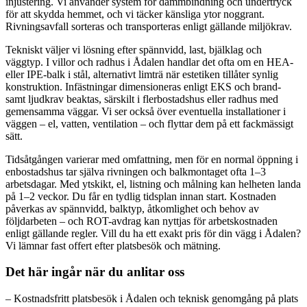
injustering. Vi använder system för dammbindning och undertryck
för att skydda hemmet, och vi täcker känsliga ytor noggrant.
Rivningsavfall sorteras och transporteras enligt gällande miljökrav.
Tekniskt väljer vi lösning efter spännvidd, last, bjälklag och
väggtyp. I villor och radhus i Ådalen handlar det ofta om en HEA-
eller IPE-balk i stål, alternativt limträ när estetiken tillåter synlig
konstruktion. Infästningar dimensioneras enligt EKS och brand-
samt ljudkrav beaktas, särskilt i flerbostadshus eller radhus med
gemensamma väggar. Vi ser också över eventuella installationer i
väggen – el, vatten, ventilation – och flyttar dem på ett fackmässigt
sätt.
Tidsåtgången varierar med omfattning, men för en normal öppning i
enbostadshus tar själva rivningen och balkmontaget ofta 1–3
arbetsdagar. Med ytskikt, el, listning och målning kan helheten landa
på 1–2 veckor. Du får en tydlig tidsplan innan start. Kostnaden
påverkas av spännvidd, balktyp, åtkomlighet och behov av
följdarbeten – och ROT-avdrag kan nyttjas för arbetskostnaden
enligt gällande regler. Vill du ha ett exakt pris för din vägg i Ådalen?
Vi lämnar fast offert efter platsbesök och mätning.
Det här ingår när du anlitar oss
– Kostnadsfritt platsbesök i Ådalen och teknisk genomgång på plats