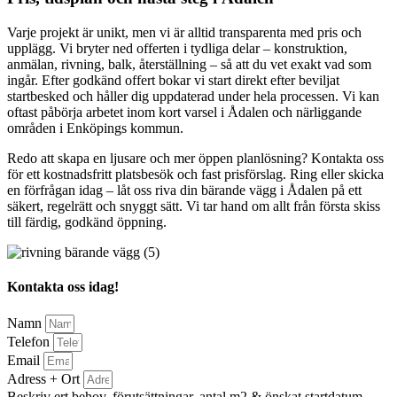
Varje projekt är unikt, men vi är alltid transparenta med pris och
upplägg. Vi bryter ned offerten i tydliga delar – konstruktion,
anmälan, rivning, balk, återställning – så att du vet exakt vad som
ingår. Efter godkänd offert bokar vi start direkt efter beviljat
startbesked och håller dig uppdaterad under hela processen. Vi kan
oftast påbörja arbetet inom kort varsel i Ådalen och närliggande
områden i Enköpings kommun.
Redo att skapa en ljusare och mer öppen planlösning? Kontakta oss
för ett kostnadsfritt platsbesök och fast prisförslag. Ring eller skicka
en förfrågan idag – låt oss riva din bärande vägg i Ådalen på ett
säkert, regelrätt och snyggt sätt. Vi tar hand om allt från första skiss
till färdig, godkänd öppning.
Kontakta oss idag!
Namn
Telefon
Email
Adress + Ort
Beskriv ert behov, förutsättningar, antal m2 & önskat startdatum