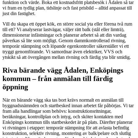
funktion och värde. Boka ett kostnadsfritt platsbesök i Ådalen så tar
vi fram en tydlig plan, tidslinje och fast prisbild – alltid anpassat till
just din fastighet.
Vill du skapa ett öppet kök, en större social yta eller förena två rum
till ett? Vi analyserar lastvägar, väljer rätt balk (stål eller limträ),
dimensionerar infästningar och planerar arbetet så att din vardag
påverkas så lite som möjligt. Genom dammkontrollerad rivning,
temporär stämpning och löpande egenkontroller säkerställer vi ett
tryggt genomförande. Vi samordnar även elektriker, VVS och
ytskikt så att övergången mellan rivning och färdig yta blir smidig.
Riva bärande vägg Ådalen, Enköpings
kommun – från anmälan till färdig
öppning
När en bärande vägg ska tas bort krävs normalt en anmälan till
byggnadsnämnden och startbesked innan arbetet får påbörjas. Vi tar
fram alla handlingar som behövs: konstruktionsritningar,
beräkningar, kontrollplan och intyg, och sköter kontakten med
Enköpings kommun tills startbeskedet är på plats. Därefter planerar
vi rivningen i etapper: temporär stämpning för att avlasta befintlig
konstruktion, selektiv rivning, montering av balk/pelare och slutlig