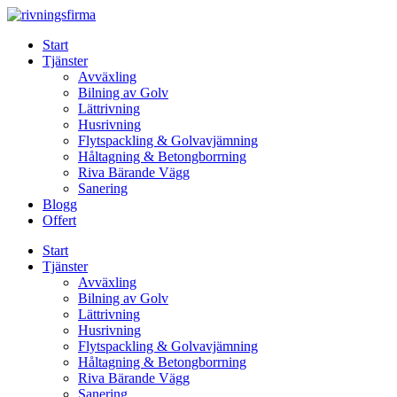
Skip
to
Start
content
Tjänster
Avväxling
Bilning av Golv
Lättrivning
Husrivning
Flytspackling & Golvavjämning
Håltagning & Betongborrning
Riva Bärande Vägg
Sanering
Blogg
Offert
Start
Tjänster
Avväxling
Bilning av Golv
Lättrivning
Husrivning
Flytspackling & Golvavjämning
Håltagning & Betongborrning
Riva Bärande Vägg
Sanering