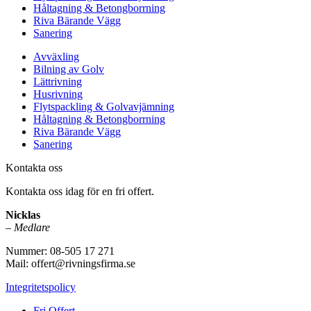
Håltagning & Betongborrning
Riva Bärande Vägg
Sanering
Avväxling
Bilning av Golv
Lättrivning
Husrivning
Flytspackling & Golvavjämning
Håltagning & Betongborrning
Riva Bärande Vägg
Sanering
Kontakta oss
Kontakta oss idag för en fri offert.
Nicklas
–
Medlare
Nummer: 08-505 17 271
Mail: offert@rivningsfirma.se
Integritetspolicy
Fri Offert