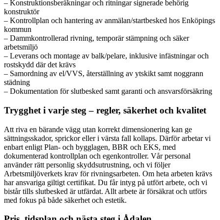
– Konstruktionsberäkningar och ritningar signerade behörig
konstruktör
– Kontrollplan och hantering av anmälan/startbesked hos Enköpings
kommun
– Dammkontrollerad rivning, temporär stämpning och säker
arbetsmiljö
– Leverans och montage av balk/pelare, inklusive infästningar och
rostskydd där det krävs
– Samordning av el/VVS, återställning av ytskikt samt noggrann
städning
– Dokumentation för slutbesked samt garanti och ansvarsförsäkring
Trygghet i varje steg – regler, säkerhet och kvalitet
Att riva en bärande vägg utan korrekt dimensionering kan ge
sättningsskador, sprickor eller i värsta fall kollaps. Därför arbetar vi
enbart enligt Plan- och bygglagen, BBR och EKS, med
dokumenterad kontrollplan och egenkontroller. Vår personal
använder rätt personlig skyddsutrustning, och vi följer
Arbetsmiljöverkets krav för rivningsarbeten. Om heta arbeten krävs
har ansvariga giltigt certifikat. Du får intyg på utfört arbete, och vi
bistår tills slutbesked är utfärdat. Allt arbete är försäkrat och utförs
med fokus på både säkerhet och estetik.
Pris, tidsplan och nästa steg i Ådalen