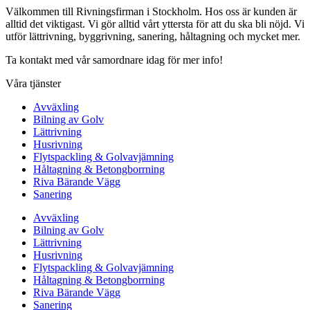
Välkommen till Rivningsfirman i Stockholm. Hos oss är kunden är
alltid det viktigast. Vi gör alltid vårt yttersta för att du ska bli nöjd. Vi
utför lättrivning, byggrivning, sanering, håltagning och mycket mer.
Ta kontakt med vår samordnare idag för mer info!
Våra tjänster
Avväxling
Bilning av Golv
Lättrivning
Husrivning
Flytspackling & Golvavjämning
Håltagning & Betongborrning
Riva Bärande Vägg
Sanering
Avväxling
Bilning av Golv
Lättrivning
Husrivning
Flytspackling & Golvavjämning
Håltagning & Betongborrning
Riva Bärande Vägg
Sanering