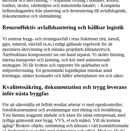
återbruk och återvinning; – Anpassad rivning i bostäder, kontor,
butiker, skolor, vårdmiljöer och industriella lokaler; – Kompletta
helhetsåtaganden från planering och demontering till avfallslogistik,
dokumentation och slutstädning.
Resurseffektiv avfallshantering och hållbar logistik
Vi sorterar bygg- och rivningsavfall i rena fraktioner (trä, metall,
gips, mineral, elavfall m.m.) enligt gällande regelverk för att
maximera återvinning och minska projektets klimatavtryck.
Återbrukbara komponenter tas om hand separat. Vi sköter bärning,
interna transporter och lastning, och kör med auktoriserade
mottagare. Ni får kvitton och rapporter för spårbarhet och
miljöredovisning. En genomtänkt logistikplan minskar antal
körningar, sänker kostnader och håller arbetsplatsen ren och säker.
Kvalitetssäkring, dokumentation och trygg leverans
inför nästa byggfas
För att säkerställa ett felfritt resultat arbetar vi med egenkontroller,
fotodokumentation och avstämningar mot ritning och beställning.
Ytor lämnas noggrant städade och klara för nästa entreprenad, med
tydliga gränssnitt mot bygg, VVS, el och måleri. Vill du komma
igång? Beskriv objekt, omfattning och tidsram i vårt kontaktformulär
så återkopplar vi snabbt med rådgivning och offert. Med oss får du