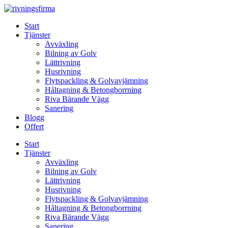
Skip
to
Start
content
Tjänster
Avväxling
Bilning av Golv
Lättrivning
Husrivning
Flytspackling & Golvavjämning
Håltagning & Betongborrning
Riva Bärande Vägg
Sanering
Blogg
Offert
Start
Tjänster
Avväxling
Bilning av Golv
Lättrivning
Husrivning
Flytspackling & Golvavjämning
Håltagning & Betongborrning
Riva Bärande Vägg
Sanering