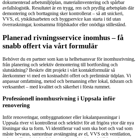
dokumenterad arbetsmiljöplan, materialinventering och spårbar
avfallslogistik. Resultatet är en trygg, ren och prydlig arbetsplats där
demontering och borttagning sker kontrollerat – så att snickeri,
VVS, el, ytskiktsarbeten och byggservice kan starta i tid utan
överraskningar, kostsamma följdskador eller onödiga stillestånd.
Planerad rivningsservice inomhus – få
snabb offert via vårt formulär
Behöver du en partner som kan ta helhetsansvar för inomhusrivning,
från planering och selektiv demontering till bortforsling och
slutstädning? Beskriv ditt projekt i vårt kontaktformulär så
återkommer vi med en kostnadsfri offert och preliminär tidplan. Vi
anpassar omfattning, metod och bemanning efter lokal, tidsram och
verksamhet – med kvalitet och säkerhet i första rummet.
Professionell inomhusrivning i Uppsala inför
renovering
Inför renoveringar, ombyggnationer eller lokalanpassningar i
Uppsala river vi kontrollerat och selektivt för att frigöra ytor där nya
lösningar ska ta form. Vi identifierar vad som ska bort och vad som
måste bevaras, samordnar avstängning av el, VVS och ventilation,