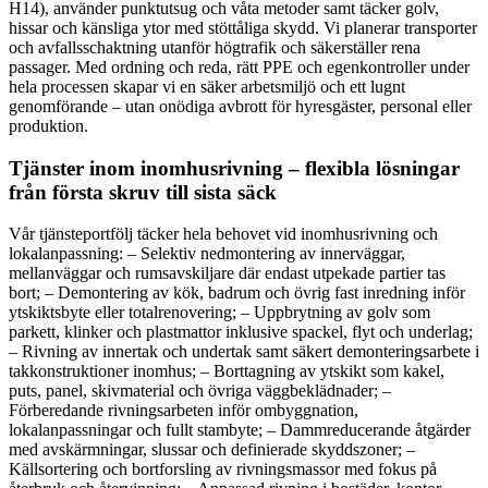
H14), använder punktutsug och våta metoder samt täcker golv,
hissar och känsliga ytor med stöttåliga skydd. Vi planerar transporter
och avfallsschaktning utanför högtrafik och säkerställer rena
passager. Med ordning och reda, rätt PPE och egenkontroller under
hela processen skapar vi en säker arbetsmiljö och ett lugnt
genomförande – utan onödiga avbrott för hyresgäster, personal eller
produktion.
Tjänster inom inomhusrivning – flexibla lösningar
från första skruv till sista säck
Vår tjänsteportfölj täcker hela behovet vid inomhusrivning och
lokalanpassning: – Selektiv nedmontering av innerväggar,
mellanväggar och rumsavskiljare där endast utpekade partier tas
bort; – Demontering av kök, badrum och övrig fast inredning inför
ytskiktsbyte eller totalrenovering; – Uppbrytning av golv som
parkett, klinker och plastmattor inklusive spackel, flyt och underlag;
– Rivning av innertak och undertak samt säkert demonteringsarbete i
takkonstruktioner inomhus; – Borttagning av ytskikt som kakel,
puts, panel, skivmaterial och övriga väggbeklädnader; –
Förberedande rivningsarbeten inför ombyggnation,
lokalanpassningar och fullt stambyte; – Dammreducerande åtgärder
med avskärmningar, slussar och definierade skyddszoner; –
Källsortering och bortforsling av rivningsmassor med fokus på