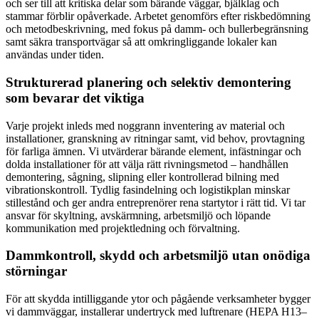
och ser till att kritiska delar som bärande väggar, bjälklag och
stammar förblir opåverkade. Arbetet genomförs efter riskbedömning
och metodbeskrivning, med fokus på damm- och bullerbegränsning
samt säkra transportvägar så att omkringliggande lokaler kan
användas under tiden.
Strukturerad planering och selektiv demontering
som bevarar det viktiga
Varje projekt inleds med noggrann inventering av material och
installationer, granskning av ritningar samt, vid behov, provtagning
för farliga ämnen. Vi utvärderar bärande element, infästningar och
dolda installationer för att välja rätt rivningsmetod – handhållen
demontering, sågning, slipning eller kontrollerad bilning med
vibrationskontroll. Tydlig fasindelning och logistikplan minskar
stillestånd och ger andra entreprenörer rena startytor i rätt tid. Vi tar
ansvar för skyltning, avskärmning, arbetsmiljö och löpande
kommunikation med projektledning och förvaltning.
Dammkontroll, skydd och arbetsmiljö utan onödiga
störningar
För att skydda intilliggande ytor och pågående verksamheter bygger
vi dammväggar, installerar undertryck med luftrenare (HEPA H13–