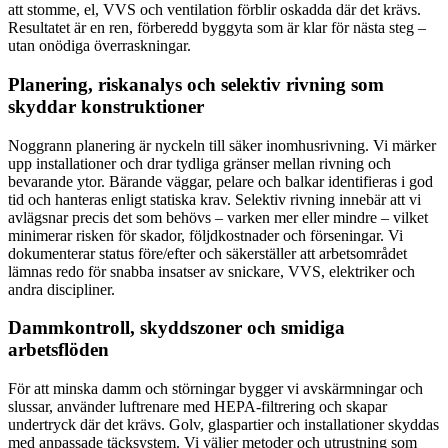
att stomme, el, VVS och ventilation förblir oskadda där det krävs.
Resultatet är en ren, förberedd byggyta som är klar för nästa steg –
utan onödiga överraskningar.
Planering, riskanalys och selektiv rivning som
skyddar konstruktioner
Noggrann planering är nyckeln till säker inomhusrivning. Vi märker
upp installationer och drar tydliga gränser mellan rivning och
bevarande ytor. Bärande väggar, pelare och balkar identifieras i god
tid och hanteras enligt statiska krav. Selektiv rivning innebär att vi
avlägsnar precis det som behövs – varken mer eller mindre – vilket
minimerar risken för skador, följdkostnader och förseningar. Vi
dokumenterar status före/efter och säkerställer att arbetsområdet
lämnas redo för snabba insatser av snickare, VVS, elektriker och
andra discipliner.
Dammkontroll, skyddszoner och smidiga
arbetsflöden
För att minska damm och störningar bygger vi avskärmningar och
slussar, använder luftrenare med HEPA-filtrering och skapar
undertryck där det krävs. Golv, glaspartier och installationer skyddas
med anpassade täcksystem. Vi väljer metoder och utrustning som