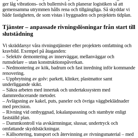
ger låg vibrations- och bullernivå och planerar logistiken så att
gemensamma utrymmen hålls rena och tillgängliga. Så skyddar vi
både fastigheten, de som vistas i byggnaden och projektets tidplan.
Tjänster – anpassade rivningslösningar från start till
slutstädning
Vi skräddarsyr våra rivningstjänster efter projektets omfattning och
kravbild. Exempel på åtaganden:
– Selektiv demontering av innerväggar, mellanväggar och
rumsdelare – utan konstruktionspåverkan.
– Nedmontering av kök, badrum och fast inredning inför kommande
renovering.
– Uppbrytning av golv: parkett, klinker, plastmattor samt
underliggande skikt.
– Säkra arbeten med innertak och undertakssystem med
dammreducerande metoder.
– Avlägsning av kakel, puts, paneler och övriga väggbeklädnader
med precision.
– Rivning vid ombyggnad, lokalanpassning och stambyte enligt
fastställd plan.
– Dammkontroll via avskärmningar, slussar, undertryck och
omfattande skyddstäckningar.
– Källsortering, transport och återvinning av rivningsmaterial – med