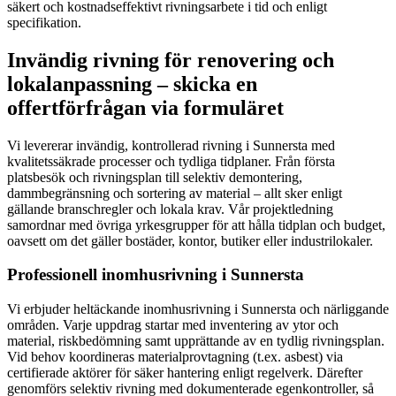
säkert och kostnadseffektivt rivningsarbete i tid och enligt
specifikation.
Invändig rivning för renovering och
lokalanpassning – skicka en
offertförfrågan via formuläret
Vi levererar invändig, kontrollerad rivning i Sunnersta med
kvalitetssäkrade processer och tydliga tidplaner. Från första
platsbesök och rivningsplan till selektiv demontering,
dammbegränsning och sortering av material – allt sker enligt
gällande branschregler och lokala krav. Vår projektledning
samordnar med övriga yrkesgrupper för att hålla tidplan och budget,
oavsett om det gäller bostäder, kontor, butiker eller industrilokaler.
Professionell inomhusrivning i Sunnersta
Vi erbjuder heltäckande inomhusrivning i Sunnersta och närliggande
områden. Varje uppdrag startar med inventering av ytor och
material, riskbedömning samt upprättande av en tydlig rivningsplan.
Vid behov koordineras materialprovtagning (t.ex. asbest) via
certifierade aktörer för säker hantering enligt regelverk. Därefter
genomförs selektiv rivning med dokumenterade egenkontroller, så