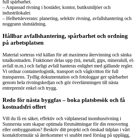
full spårbarhet.
– Anpassad rivning i bostäder, kontor, butiksmiljöer och
industrilokaler.
– Helhetsleverans: planering, selektiv rivning, avfallshantering och
noggrann slutstädning.
Hållbar avfallshantering, spårbarhet och ordning
på arbetsplatsen
Material sorteras vid källan för att maximera återvinning och sänka
totalkostnaden. Fraktioner delas upp (trä, metall, gips, mineralull, el-
avfall m.m.) och farligt avfall hanteras enlighet med gällande regler.
Vi ordnar containerlogistik, transport och vågkvitton för full
transparens. Tydlig dokumentation och fotologgar ger spårbarhet
genom hela rivningskedjan och gör överlämningen till nästa
entreprenör enkel och trygg.
Redo för nästa byggfas – boka platsbesök och få
kostnadsfri offert
Vill du få en säker, effektiv och välplanerad inomhusrivning i
Sunnersta som skapar optimala förutsättningar för din renovering
eller ombyggnation? Beskriv ditt projekt och önskad tidplan i vårt
kontaktformulär så återkommer vi snabbt med förslag på upplägg,