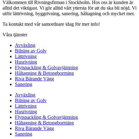
Välkommen till Rivningsfirman i Stockholm. Hos oss är kunden är
alltid det viktigast. Vi gör alltid vårt yttersta för att du ska bli nöjd. Vi
utför lättrivning, byggrivning, sanering, håltagning och mycket mer.
Ta kontakt med vår samordnare idag för mer info!
Våra tjänster
Avväxling
Bilning av Golv
Lättrivning
Husrivning
Flytspackling & Golvavjämning
Håltagning & Betongborrning
Riva Bärande Vägg
Sanering
Avväxling
Bilning av Golv
Lättrivning
Husrivning
Flytspackling & Golvavjämning
Håltagning & Betongborrning
Riva Bärande Vägg
Sanering