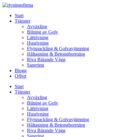
Skip
to
Start
content
Tjänster
Avväxling
Bilning av Golv
Lättrivning
Husrivning
Flytspackling & Golvavjämning
Håltagning & Betongborrning
Riva Bärande Vägg
Sanering
Blogg
Offert
Start
Tjänster
Avväxling
Bilning av Golv
Lättrivning
Husrivning
Flytspackling & Golvavjämning
Håltagning & Betongborrning
Riva Bärande Vägg
Sanering