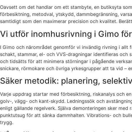
Oavsett om det handlar om ett stambyte, en butiksyta som 
förbesiktning, metodval, ytskydd, dammbegränsning, varsam
samtidigt som den maximerar precision och kvalitet. Berätta
Vi utför inomhusrivning i Gimo fö
I Gimo och närområdet genomför vi invändig rivning i allt fr
schakt, stammar, el- och VVS-dragningar identifieras och s
och tidsätts för att minimera störningar i pågående verksa
snickare, rörmokare och övriga yrkesgrupper att ta vid – en 
Säker metodik: planering, selekti
Varje uppdrag startar med förbesiktning, riskanalys och en 
golv-, vägg- och kant-skydd. Ledningssök och avstängning
enligt gällande regelverk. Själva demonteringen sker med rä
punktutsug för att sänka dammhalten. Vibrations- och bull
trygg.