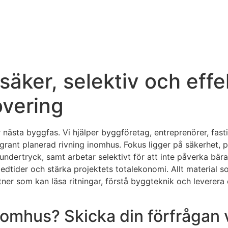
äker, selektiv och effek
vering
r nästa byggfas. Vi hjälper byggföretag, entreprenörer, fast
ant planerad rivning inomhus. Fokus ligger på säkerhet, pr
rtryck, samt arbetar selektivt för att inte påverka bärand
ledtider och stärka projektets totalekonomi. Allt material sor
ner som kan läsa ritningar, förstå byggteknik och leverera 
inomhus? Skicka din förfrågan 