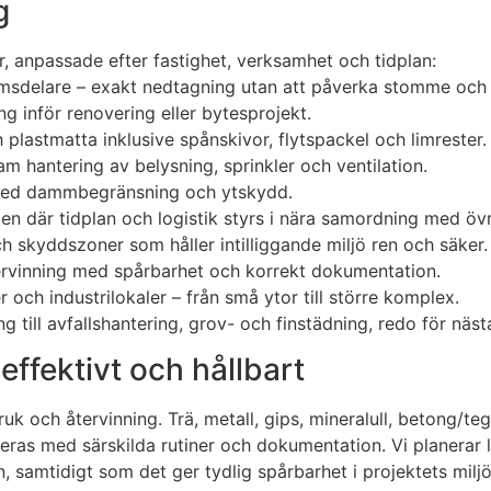
g
r, anpassade efter fastighet, verksamhet och tidplan:
umsdelare – exakt nedtagning utan att påverka stomme och i
g inför renovering eller bytesprojekt.
plastmatta inklusive spånskivor, flytspackel och limrester.
hantering av belysning, sprinkler och ventilation.
 med dammbegränsning och ytskydd.
n där tidplan och logistik styrs i nära samordning med övr
 skyddszoner som håller intilliggande miljö ren och säker.
tervinning med spårbarhet och korrekt dokumentation.
r och industrilokaler – från små ytor till större komplex.
 till avfallshantering, grov- och finstädning, redo för näs
 effektivt och hållbart
uk och återvinning. Trä, metall, gips, mineralull, betong/te
as med särskilda rutiner och dokumentation. Vi planerar log
 samtidigt som det ger tydlig spårbarhet i projektets milj