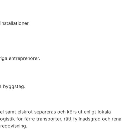
nstallationer.
iga entreprenörer.
ta byggsteg.
gel samt elskrot separeras och körs ut enligt lokala
istik för färre transporter, rätt fyllnadsgrad och rena
öredovisning.