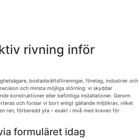
tiv rivning inför
ighetsägare, bostadsrättsföreningar, företag, industrier och
ecision och minsta möjliga störning: vi skyddar
e konstruktioner eller befintliga installationer. Genom
teras och forslar vi bort enligt gällande miljökrav, vilket
en ren, förberedd yta – exakt i nivå med kraven för
via formuläret idag