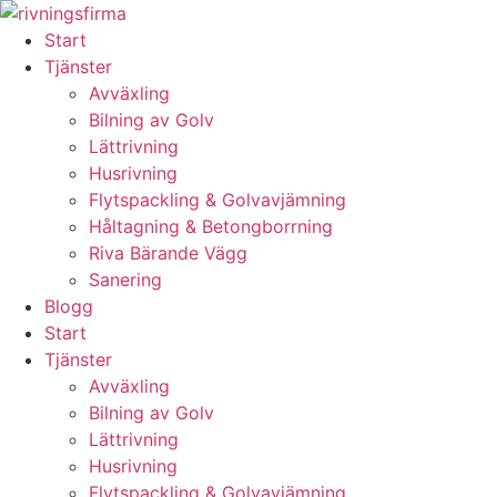
Skip
to
Start
content
Tjänster
Avväxling
Bilning av Golv
Lättrivning
Husrivning
Flytspackling & Golvavjämning
Håltagning & Betongborrning
Riva Bärande Vägg
Sanering
Blogg
Start
Tjänster
Avväxling
Bilning av Golv
Lättrivning
Husrivning
Flytspackling & Golvavjämning