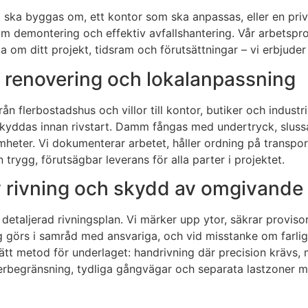
ska byggas om, ett kontor som ska anpassas, eller en priva
 demontering och effektiv avfallshantering. Vår arbetsproc
 om ditt projekt, tidsram och förutsättningar – vi erbjuder 
r renovering och lokalanpassning
ån flerbostadshus och villor till kontor, butiker och indust
kyddas innan rivstart. Damm fångas med undertryck, slussar
mheter. Vi dokumenterar arbetet, håller ordning på transpo
trygg, förutsägbar leverans för alla parter i projektet.
v rivning och skydd av omgivande 
detaljerad rivningsplan. Vi märker upp ytor, säkrar provisor
 görs i samråd med ansvariga, och vid misstanke om farlig
tt metod för underlaget: handrivning där precision krävs, ma
erbegränsning, tydliga gångvägar och separata lastzoner m