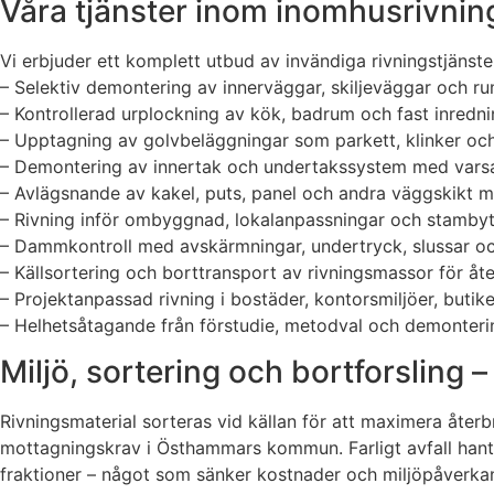
Våra tjänster inom inomhusrivnin
Vi erbjuder ett komplett utbud av invändiga rivningstjänste
– Selektiv demontering av innerväggar, skiljeväggar och r
– Kontrollerad urplockning av kök, badrum och fast inrednin
– Upptagning av golvbeläggningar som parkett, klinker och 
– Demontering av innertak och undertakssystem med varsam 
– Avlägsnande av kakel, puts, panel och andra väggskikt
– Rivning inför ombyggnad, lokalanpassningar och stambyte
– Dammkontroll med avskärmningar, undertryck, slussar och
– Källsortering och borttransport av rivningsmassor för å
– Projektanpassad rivning i bostäder, kontorsmiljöer, butike
– Helhetsåtagande från förstudie, metodval och demontering
Miljö, sortering och bortforsling –
Rivningsmaterial sorteras vid källan för att maximera återbr
mottagningskrav i Östhammars kommun. Farligt avfall hanter
fraktioner – något som sänker kostnader och miljöpåverkan,