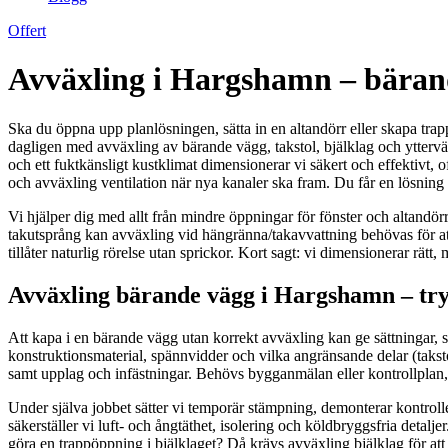
Offert
Avväxling i Hargshamn – bärande
Ska du öppna upp planlösningen, sätta in en altandörr eller skapa trap
dagligen med avväxling av bärande vägg, takstol, bjälklag och ytter
och ett fuktkänsligt kustklimat dimensionerar vi säkert och effektivt
och avväxling ventilation när nya kanaler ska fram. Du får en lösn
Vi hjälper dig med allt från mindre öppningar för fönster och altandö
takutsprång kan avväxling vid hängränna/takavvattning behövas för att
tillåter naturlig rörelse utan sprickor. Kort sagt: vi dimensionerar rätt,
Avväxling bärande vägg i Hargshamn – tr
Att kapa i en bärande vägg utan korrekt avväxling kan ge sättningar, s
konstruktionsmaterial, spännvidder och vilka angränsande delar (takst
samt upplag och infästningar. Behövs bygganmälan eller kontrollplan,
Under själva jobbet sätter vi temporär stämpning, demonterar kontroll
säkerställer vi luft- och ångtäthet, isolering och köldbryggsfria detalj
göra en trappöppning i bjälklaget? Då krävs avväxling bjälklag för at