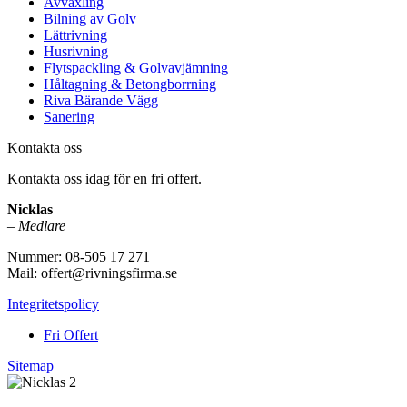
Avväxling
Bilning av Golv
Lättrivning
Husrivning
Flytspackling & Golvavjämning
Håltagning & Betongborrning
Riva Bärande Vägg
Sanering
Kontakta oss
Kontakta oss idag för en fri offert.
Nicklas
–
Medlare
Nummer: 08-505 17 271
Mail: offert@rivningsfirma.se
Integritetspolicy
Fri Offert
Sitemap