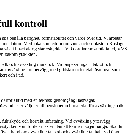
ull kontroll
ka behålla bärighet, formstabilitet och värde över tid. Vi arbetar
dokumentation. Med lokalkännedom om vind- och snölaster i Roslagen
 så att huset aldrig står oskyddat. Vi koordinerar samtidigt el, VVS
en bakom ytskikten.
akbalk och avväxling murstock. Vid anpassningar i takfot och
varsam avväxling timmervägg med glidskor och detaljlösningar som
ert och i tid.
r därför alltid med en teknisk genomgång: lastvägar,
ö-/vindlaster väljer vi dimensioner och material för avväxlingsbalk
d, fuktskydd och korrekt infästning. Vid avväxling yttervägg
överstycken som fördelar laster utan att karmar börjar hänga. Ska du
tar även hand om avväxling takstol och avväxling takbalk vid öppna