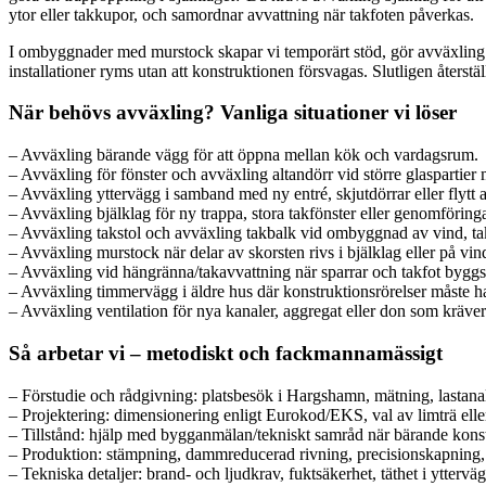
ytor eller takkupor, och samordnar avvattning när takfoten påverkas.
I ombyggnader med murstock skapar vi temporärt stöd, gör avväxling murs
installationer ryms utan att konstruktionen försvagas. Slutligen återst
När behövs avväxling? Vanliga situationer vi löser
– Avväxling bärande vägg för att öppna mellan kök och vardagsrum.
– Avväxling för fönster och avväxling altandörr vid större glaspartier m
– Avväxling yttervägg i samband med ny entré, skjutdörrar eller flytt 
– Avväxling bjälklag för ny trappa, stora takfönster eller genomföringa
– Avväxling takstol och avväxling takbalk vid ombyggnad av vind, tak
– Avväxling murstock när delar av skorsten rivs i bjälklag eller på vin
– Avväxling vid hängränna/takavvattning när sparrar och takfot bygg
– Avväxling timmervägg i äldre hus där konstruktionsrörelser måste h
– Avväxling ventilation för nya kanaler, aggregat eller don som kräver
Så arbetar vi – metodiskt och fackmannamässigt
– Förstudie och rådgivning: platsbesök i Hargshamn, mätning, lastanal
– Projektering: dimensionering enligt Eurokod/EKS, val av limträ eller 
– Tillstånd: hjälp med bygganmälan/tekniskt samråd när bärande konst
– Produktion: stämpning, dammreducerad rivning, precisionskapning, 
– Tekniska detaljer: brand- och ljudkrav, fuktsäkerhet, täthet i ytterväg