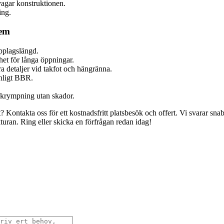
vagar konstruktionen.
ing.
dem
pplagslängd.
het för långa öppningar.
a detaljer vid takfot och hängränna.
enligt BBR.
g krympning utan skador.
Kontakta oss för ett kostnadsfritt platsbesök och offert. Vi svarar snab
uran. Ring eller skicka en förfrågan redan idag!