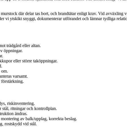
tock där delar tas bort, och brandtätar enligt krav. Vid avväxling venti
äller vi ytskikt snyggt, dokumenterar utförandet och lämnar tydliga relat
ot trädgård eller altan.
av öppningar.
r.
kupor eller större taköppningar.
d.
s om.
anteras varsamt.
 förstärkning.
ys, riskinventering.
stål, ritningar och kontrollplan.
ruktion ändras.
montering av balk/upplag, korrekta beslag.
g, rostskydd vid stål.