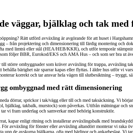
 väggar, bjälklag och tak med f
pöppning? Rätt utförd avväxling är avgörande för att huset i Hargshamn s
vägg – från projektering och dimensionering till färdig montering och 
, ofta med limträ eller stål (HEA/HEB/KKR), och utför temporär stämpning
ing som följer BBR, Eurokod/EKS och AMA Hus – och som ser bra ut äv
rr till större ombyggnader som kräver avväxling för trappa, avväxling t
 behålla bärighet när sparrar kapas eller flyttas. I äldre hus utför vi 
 monterar korrekt och tar ansvar hela vägen till slutbesiktning – tryggt, säk
ygg ombyggnad med rätt dimensionering
neda dörrar, sprickor i tak/vägg eller till och med taksäckning. Vi börja
ol, bjälklag, takbalk, murstock) som påverkas. Utifrån mätningar och sn
 tar vi fram underlag och samverkar med behörig konstruktör.
erat, kapar enligt ritning och installerar avväxlingsbalk med brandskyd
er. För avväxling för fönster eller avväxling altandörr monterar vi raka 
t ta upp de avskurna bjälkarna, ofta med bärlinor och ankarbeslag. Vi 