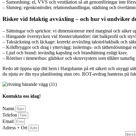
– Samordning: el, VVS och ventilation så att genomföringar inte förs
– Slutsteg: egenkontroller, relationshandlingar, städning och överlämn
Risker vid felaktig avväxling – och hur vi undviker 
– Sättningar och sprickor: vi dimensionerar med marginal och säker u
– Hängande överstycken vid fönster/altandörr: rätt balkprofil och styv
– Taksäckning och läckage: korrekt avväxling takstol/takbalk och säkr
– Köldbryggor och drag i yttervägg: isolerings- och täthetslösningar 
– Ljud och brand: invändig kapsling och brandtätning enligt krav.
– Rörelser i timmerhus: glidskor och skruvsystem som tillåter naturli
Redo att öppna upp ditt hem i Hargshamn på ett säkert och snyggt sätt? 
du njuta av din nya planlösning utan oro. ROT-avdrag hanteras på fakt
Kontakta oss idag!
Namn
Telefon
Email
Adress + Ort