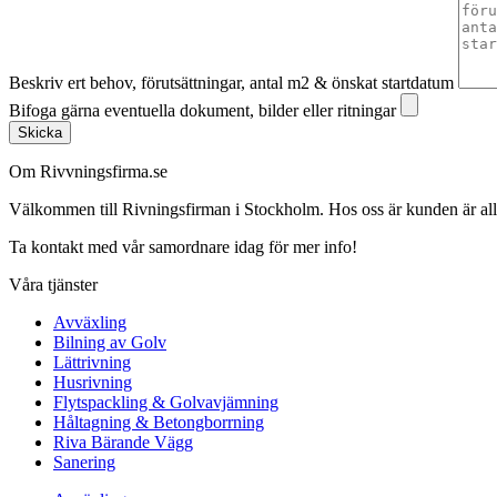
Beskriv ert behov, förutsättningar, antal m2 & önskat startdatum
Bifoga gärna eventuella dokument, bilder eller ritningar
Skicka
Om Rivvningsfirma.se
Välkommen till Rivningsfirman i Stockholm. Hos oss är kunden är alltid 
Ta kontakt med vår samordnare idag för mer info!
Våra tjänster
Avväxling
Bilning av Golv
Lättrivning
Husrivning
Flytspackling & Golvavjämning
Håltagning & Betongborrning
Riva Bärande Vägg
Sanering