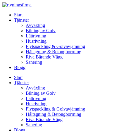
Skip
to
Start
content
Tjänster
Avväxling
Bilning av Golv
Lättrivning
Husrivning
Flytspackling & Golvavjämning
Håltagning & Betongborrning
Riva Bärande Vägg
Sanering
Blogg
Start
Tjänster
Avväxling
Bilning av Golv
Lättrivning
Husrivning
Flytspackling & Golvavjämning
Håltagning & Betongborrning
Riva Bärande Vägg
Sanering
Blogg