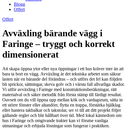
Blogg
Offert
Offert
Avväxling bärande vägg i
Faringe – tryggt och korrekt
dimensionerat
Att skapa öppna ytor eller nya öppningar i ett hus kräver mer än att
bara ta bort en vägg. Avväxling är det tekniska arbetet som säkrar
lasten när en bärande del förändras – och utförs det fel kan följden
bli sprickor, sättningar, skeva golv och i värsta fall allvarliga skador.
Vi utför avväxling i Faringe med konstruktionsberäkningar, rätt
materialval och säker metodik från första stämp till färdigt resultat.
Oavsett om du vill öppna upp mellan kök och vardagsrum, sätta in
ett större fönster eller altandörr, flytta en trappa, förstärka bjälklag
eller hantera takbalkar och takstolar, ser vi till att ditt projekt följer
gällande regler och blir hållbart över tid. Med lokal kännedom om
hus i Faringe och omgivande trakter kan vi förutse vanliga
utmaningar och erbjuda lösningar som fungerar i praktiken.