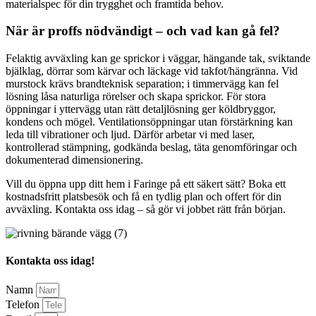
materialspec för din trygghet och framtida behov.
När är proffs nödvändigt – och vad kan gå fel?
Felaktig avväxling kan ge sprickor i väggar, hängande tak, sviktande
bjälklag, dörrar som kärvar och läckage vid takfot/hängränna. Vid
murstock krävs brandteknisk separation; i timmervägg kan fel
lösning låsa naturliga rörelser och skapa sprickor. För stora
öppningar i yttervägg utan rätt detaljlösning ger köldbryggor,
kondens och mögel. Ventilationsöppningar utan förstärkning kan
leda till vibrationer och ljud. Därför arbetar vi med laser,
kontrollerad stämpning, godkända beslag, täta genomföringar och
dokumenterad dimensionering.
Vill du öppna upp ditt hem i Faringe på ett säkert sätt? Boka ett
kostnadsfritt platsbesök och få en tydlig plan och offert för din
avväxling. Kontakta oss idag – så gör vi jobbet rätt från början.
Kontakta oss idag!
Namn
Telefon