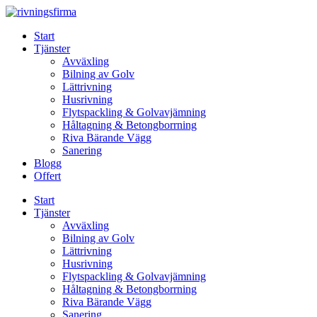
Skip
to
Start
content
Tjänster
Avväxling
Bilning av Golv
Lättrivning
Husrivning
Flytspackling & Golvavjämning
Håltagning & Betongborrning
Riva Bärande Vägg
Sanering
Blogg
Offert
Start
Tjänster
Avväxling
Bilning av Golv
Lättrivning
Husrivning
Flytspackling & Golvavjämning
Håltagning & Betongborrning
Riva Bärande Vägg
Sanering