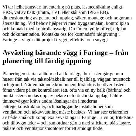
Vi tar helhetsansvar: inventering på plats, lastnedräkning enligt
EKS, val av balk (limträ, LVL eller stål som IPE/HEB),
dimensionering av pelare och upplag, säkert montage och noggrann
återställning. Vid behov hjälper vi med bygganmälan, kontrollplan
och kontakt med kontrollansvarig. Du får en tydlig offert, tidplan
och dokumentation. Kontakta oss för kostnadsfri rådgivning i
Faringe – vi gör ditt projekt tryggt, effektivt och snyggt.
Avväxling bärande vägg i Faringe – från
planering till färdig öppning
Planeringen startar alltid med att klarlägga hur laster går genom
huset: från tak via takstol/takbalk ner till bjälklag, väggar, murstock
och grund. När en bärande komponent förändras behöver lasten
föras vidare på ett kontrollerat sätt, ofta via en ny balk (bärlina) och
punktlaster som tas upp av pelare och förstärkta upplag. I äldre
timmerväggar krävs andra lösningar än i moderna
lättregelkonstruktioner, och närliggande installationer som
ventilation och takavvattning måste beaktas. Vi har stor erfarenhet
av både små och komplexa avväxlingar i Faringe – i villor, fritidshus
och tillbyggnader – och samordnar gärna med snickare, plåtslagare,
målare och ventilationsmontörer för ett smidigt flöde.