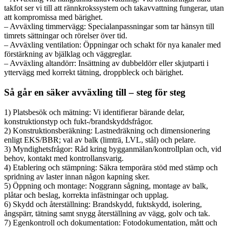
takfot ser vi till att rännkrokssystem och takavvattning fungerar, utan
att kompromissa med bärighet.
– Avväxling timmervägg: Specialanpassningar som tar hänsyn till
timrets sättningar och rörelser över tid.
– Avväxling ventilation: Öppningar och schakt för nya kanaler med
förstärkning av bjälklag och väggreglar.
– Avväxling altandörr: Insättning av dubbeldörr eller skjutparti i
yttervägg med korrekt tätning, droppbleck och bärighet.
Så går en säker avväxling till – steg för steg
1) Platsbesök och mätning: Vi identifierar bärande delar,
konstruktionstyp och fukt-/brandskyddsfrågor.
2) Konstruktionsberäkning: Lastnedräkning och dimensionering
enligt EKS/BBR; val av balk (limträ, LVL, stål) och pelare.
3) Myndighetsfrågor: Råd kring bygganmälan/kontrollplan och, vid
behov, kontakt med kontrollansvarig.
4) Etablering och stämpning: Säkra temporära stöd med stämp och
spridning av laster innan någon kapning sker.
5) Öppning och montage: Noggrann sågning, montage av balk,
plåtar och beslag, korrekta infästningar och upplag.
6) Skydd och återställning: Brandskydd, fuktskydd, isolering,
ångspärr, tätning samt snygg återställning av vägg, golv och tak.
7) Egenkontroll och dokumentation: Fotodokumentation, mått och