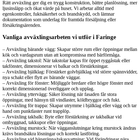
Rätt avväxling ger dig en trygg konstruktion, bättre planlösning, mer
ljusinsläpp och ökat värde på huset. Vi arbetar alltid med
egenkontroller, fuktsäkerhet och brandskydd, och lämnar
dokumentation som underlag för framtida försäljning eller
försäkringsärenden.
Vanliga avväxlingsarbeten vi utför i Faringe
– Avväxling bärande vägg: Skapar större rum eller öppningar mellan
kök och vardagsrum utan att kompromissa med bärförmåga.
– Avväxling takstol: När takstolar kapas för öppet ryggåstak eller
takfönster, dimensionerar vi balkar och förstärkningar.
– Avväxling bjälklag: Förstärker golvbjälklag vid större spännvidder,
nya schakt eller flytt av bärande väggar.
– Avväxling för fönster: Möjliggör bredare eller högre fönster med
korrekt dimensionerad överliggare och upplag.
– Avväxling yttervägg: Säker lösning när fasaden får stora
öppningar, med hänsyn till vindlaster, köldbryggor och fukt.
– Avväxling för trappa: Skapar utrymme i bjälklag eller vägg och tar
hand om punktlaster runt trapplöp.
– Avväxling takbalk: Byte eller förstärkning av takbalkar vid
ombyggnad, takkupor eller öppningar.
– Avväxling murstock: När vägganslutningar kring murstock ändras
krävs brandsäkra lösningar och korrekt lastföring.
– Avväxling vid hängränna/takavvattning: Vid förändringar nära