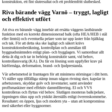
konstruktion, ett fint slutresultat och ett problemfritt slutbesked.
Riva bärande vägg Varnö – tryggt, lagligt
och effektivt utfört
Att riva en bärande vägg innebär att ersätta väggens lastbärande
funktion med en korrekt dimensionerad balk (ofta HEA/HEB i stål
eller limträ) och eventuella pelare som tar upp laster från bjälklag
och tak. För att detta ska ske lagligt och säkert krävs
konstruktionsberäkning, kontrollplan och anmälan till
byggnadsnämnden enligt plan- och bygglagen. Vi samordnar allt
detta åt dig och tar in behörig konstruktör samt, vid behov,
kontrollansvarig (KA). Du får en lösning som uppfyller krav på
bärförmåga, deformation, brand- och ljudprestanda.
Vår arbetsmetod är framtagen för att minimera störningar i ditt hem.
Vi ställer upp tillfälliga stämp innan någon rivning sker, kapslar in
arbetszonen, skyddar golv och inventarier, samt använder
proffsmaskiner med effektiv dammfiltrering. El och VVS
kontrolleras och flyttas vid behov. Slutligen monteras balk/pelare,
öppningen rätas upp och ytskikt återställs enligt överenskommelse.
Resultatet: en öppen, ljus och modern yta – utan att kompromissa
med säkerhet eller byggnormer.