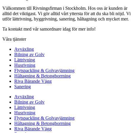
Välkommen till Rivningsfirman i Stockholm. Hos oss är kunden är
alltid det viktigast. Vi gör alltid vårt yttersta för att du ska bli nöjd. Vi
utför lättrivning, byggrivning, sanering, håltagning och mycket mer.
Ta kontakt med vår samordnare idag för mer info!
Våra tjänster
Avväxling
Bilning av Golv
Lättrivning
Husrivning
Flytspackling & Golvavjämning
Håltagning & Betongborrning
Riva Bärande Vägg
Sanering
Avväxling
Bilning av Golv
Lättrivning
Husrivning
Flytspackling & Golvavjämning
Håltagning & Betongborrning
Riva Bärande Vägg