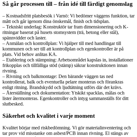
Så går processen till – från idé till färdigt genomslag
– Kostnadsfritt platsbesök i Varnö: Vi bedömer väggens funktion, tar
mått och går igenom dina önskemål, finish och tidsplan.
– Tekniskt underlag: Konstruktör tar fram dimensionering och K-
ritningar baserat på husets stomsystem (trä, betong eller stål),
spännvidder och laster.
– Anmälan och kontrollplan: Vi hjälper till med handlingar till
kommunen och ser till att kontrollplan och egenkontroller är på
plats. Vid behov anlitas KA.
– Etablering och stämpning: Arbetsområdet kapslas in, installationer
frikopplas och tillfälliga stöd (stämp) säkrar konstruktionen innan
rivning.
– Rivning och balkmontage: Den bärande väggen tas ned
kontrollerat, balk och eventuella pelare monteras och förankras
enligt ritning. Brandskydd och ljudtätning utförs där det krävs.
– Återställning och dokumentation: Ytskikt spacklas, målas och
lister återmonteras. Egenkontroller och intyg sammanställs för ditt
slutbesked.
Säkerhet och kvalitet i varje moment
Kvalitet börjar med riskbedömning. Vi gör materialinventering och
tar prov vid misstanke om asbest/PCB innan rivning. El stängs av