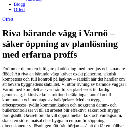
Blogg
Offert
Offert
Riva bärande vägg i Varnö –
säker öppning av planlösning
med erfarna proffs
Drömmer du om en luftigare planlösning med mer ljus och smartare
flöde? Att riva en bärande vägg kräver exakt planering, teknisk
kompetens och full kontroll på lagkrav – särskilt när det handlar om
att bevara byggnadens stabilitet. Vi utför rivning av bärande väggar i
Varnö med komplett ansvar från första platsbesök till färdigt
genomslag, inklusive konstruktionsberäkningar, anmälan till
kommunen och montage av balk/pelare. Med en trygg
arbetsprocess, tydlig kommunikation och noggrann damm- och
bullerkontroll ser vi till att arbetet blir effektivt, säkert och snyggt
färdigställt. Oavsett om du vill öppna mellan kök och vardagsrum,
skapa en större matsal eller bygga in en pardörrsöppning
dimensionerar vi lösningen rätt från början – så att du får en hållbar