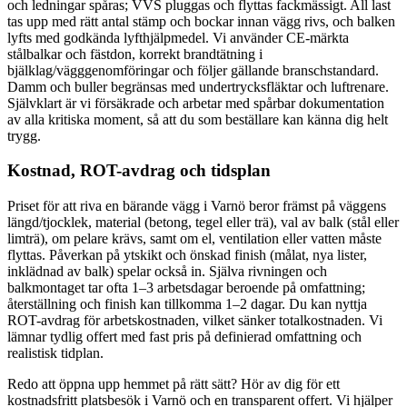
och ledningar spåras; VVS pluggas och flyttas fackmässigt. All last
tas upp med rätt antal stämp och bockar innan vägg rivs, och balken
lyfts med godkända lyfthjälpmedel. Vi använder CE-märkta
stålbalkar och fästdon, korrekt brandtätning i
bjälklag/vägggenomföringar och följer gällande branschstandard.
Damm och buller begränsas med undertrycksfläktar och luftrenare.
Självklart är vi försäkrade och arbetar med spårbar dokumentation
av alla kritiska moment, så att du som beställare kan känna dig helt
trygg.
Kostnad, ROT-avdrag och tidsplan
Priset för att riva en bärande vägg i Varnö beror främst på väggens
längd/tjocklek, material (betong, tegel eller trä), val av balk (stål eller
limträ), om pelare krävs, samt om el, ventilation eller vatten måste
flyttas. Påverkan på ytskikt och önskad finish (målat, nya lister,
inklädnad av balk) spelar också in. Själva rivningen och
balkmontaget tar ofta 1–3 arbetsdagar beroende på omfattning;
återställning och finish kan tillkomma 1–2 dagar. Du kan nyttja
ROT-avdrag för arbetskostnaden, vilket sänker totalkostnaden. Vi
lämnar tydlig offert med fast pris på definierad omfattning och
realistisk tidplan.
Redo att öppna upp hemmet på rätt sätt? Hör av dig för ett
kostnadsfritt platsbesök i Varnö och en transparent offert. Vi hjälper