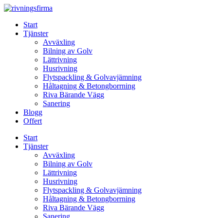
Skip
to
Start
content
Tjänster
Avväxling
Bilning av Golv
Lättrivning
Husrivning
Flytspackling & Golvavjämning
Håltagning & Betongborrning
Riva Bärande Vägg
Sanering
Blogg
Offert
Start
Tjänster
Avväxling
Bilning av Golv
Lättrivning
Husrivning
Flytspackling & Golvavjämning
Håltagning & Betongborrning
Riva Bärande Vägg
Sanering