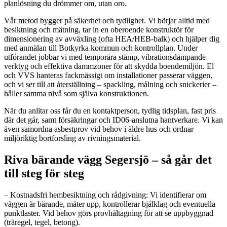
planlösning du drömmer om, utan oro.
Vår metod bygger på säkerhet och tydlighet. Vi börjar alltid med
besiktning och mätning, tar in en oberoende konstruktör för
dimensionering av avväxling (ofta HEA/HEB-balk) och hjälper dig
med anmälan till Botkyrka kommun och kontrollplan. Under
utförandet jobbar vi med temporära stämp, vibrationsdämpande
verktyg och effektiva dammzoner för att skydda boendemiljön. El
och VVS hanteras fackmässigt om installationer passerar väggen,
och vi ser till att återställning – spackling, målning och snickerier –
håller samma nivå som själva konstruktionen.
När du anlitar oss får du en kontaktperson, tydlig tidsplan, fast pris
där det går, samt försäkringar och ID06-anslutna hantverkare. Vi kan
även samordna asbestprov vid behov i äldre hus och ordnar
miljöriktig bortforsling av rivningsmaterial.
Riva bärande vägg Segersjö – så går det
till steg för steg
– Kostnadsfri hembesiktning och rådgivning: Vi identifierar om
väggen är bärande, mäter upp, kontrollerar bjälklag och eventuella
punktlaster. Vid behov görs provhåltagning för att se uppbyggnad
(träregel, tegel, betong).