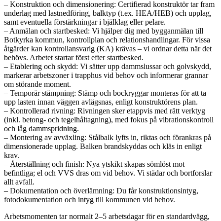
– Konstruktion och dimensionering: Certifierad konstruktör tar fram
underlag med lastnedföring, balktyp (t.ex. HEA/HEB) och upplag,
samt eventuella förstärkningar i bjälklag eller pelare.
– Anmälan och startbesked: Vi hjälper dig med bygganmälan till
Botkyrka kommun, kontrollplan och relationshandlingar. För vissa
åtgärder kan kontrollansvarig (KA) krävas – vi ordnar detta när det
behövs. Arbetet startar först efter startbesked.
– Etablering och skydd: Vi sätter upp dammslussar och golvskydd,
markerar arbetszoner i trapphus vid behov och informerar grannar
om störande moment.
– Temporär stämpning: Stämp och bockryggar monteras för att ta
upp lasten innan väggen avlägsnas, enligt konstruktörens plan.
– Kontrollerad rivning: Rivningen sker etappvis med rätt verktyg
(inkl. betong- och tegelhåltagning), med fokus på vibrationskontroll
och låg dammspridning.
– Montering av avväxling: Stålbalk lyfts in, riktas och förankras på
dimensionerade upplag. Balken brandskyddas och kläs in enligt
krav.
– Återställning och finish: Nya ytskikt skapas sömlöst mot
befintliga; el och VVS dras om vid behov. Vi städar och bortforslar
allt avfall.
– Dokumentation och överlämning: Du får konstruktionsintyg,
fotodokumentation och intyg till kommunen vid behov.
Arbetsmomenten tar normalt 2–5 arbetsdagar för en standardvägg,