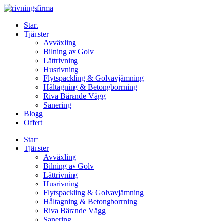
Skip
to
Start
content
Tjänster
Avväxling
Bilning av Golv
Lättrivning
Husrivning
Flytspackling & Golvavjämning
Håltagning & Betongborrning
Riva Bärande Vägg
Sanering
Blogg
Offert
Start
Tjänster
Avväxling
Bilning av Golv
Lättrivning
Husrivning
Flytspackling & Golvavjämning
Håltagning & Betongborrning
Riva Bärande Vägg
Sanering