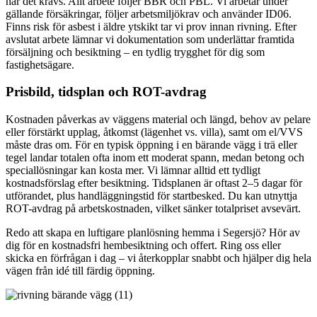
när det krävs. Allt arbete följer BBR och PBL. Vi arbetar under
gällande försäkringar, följer arbetsmiljökrav och använder ID06.
Finns risk för asbest i äldre ytskikt tar vi prov innan rivning. Efter
avslutat arbete lämnar vi dokumentation som underlättar framtida
försäljning och besiktning – en tydlig trygghet för dig som
fastighetsägare.
Prisbild, tidsplan och ROT-avdrag
Kostnaden påverkas av väggens material och längd, behov av pelare
eller förstärkt upplag, åtkomst (lägenhet vs. villa), samt om el/VVS
måste dras om. För en typisk öppning i en bärande vägg i trä eller
tegel landar totalen ofta inom ett moderat spann, medan betong och
speciallösningar kan kosta mer. Vi lämnar alltid ett tydligt
kostnadsförslag efter besiktning. Tidsplanen är oftast 2–5 dagar för
utförandet, plus handläggningstid för startbesked. Du kan utnyttja
ROT-avdrag på arbetskostnaden, vilket sänker totalpriset avsevärt.
Redo att skapa en luftigare planlösning hemma i Segersjö? Hör av
dig för en kostnadsfri hembesiktning och offert. Ring oss eller
skicka en förfrågan i dag – vi återkopplar snabbt och hjälper dig hela
vägen från idé till färdig öppning.