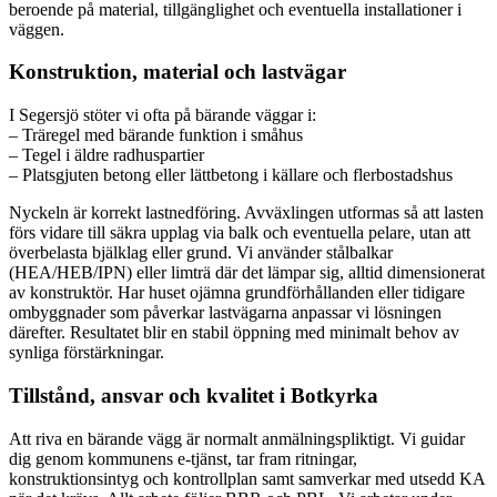
beroende på material, tillgänglighet och eventuella installationer i
väggen.
Konstruktion, material och lastvägar
I Segersjö stöter vi ofta på bärande väggar i:
– Träregel med bärande funktion i småhus
– Tegel i äldre radhuspartier
– Platsgjuten betong eller lättbetong i källare och flerbostadshus
Nyckeln är korrekt lastnedföring. Avväxlingen utformas så att lasten
förs vidare till säkra upplag via balk och eventuella pelare, utan att
överbelasta bjälklag eller grund. Vi använder stålbalkar
(HEA/HEB/IPN) eller limträ där det lämpar sig, alltid dimensionerat
av konstruktör. Har huset ojämna grundförhållanden eller tidigare
ombyggnader som påverkar lastvägarna anpassar vi lösningen
därefter. Resultatet blir en stabil öppning med minimalt behov av
synliga förstärkningar.
Tillstånd, ansvar och kvalitet i Botkyrka
Att riva en bärande vägg är normalt anmälningspliktigt. Vi guidar
dig genom kommunens e-tjänst, tar fram ritningar,
konstruktionsintyg och kontrollplan samt samverkar med utsedd KA