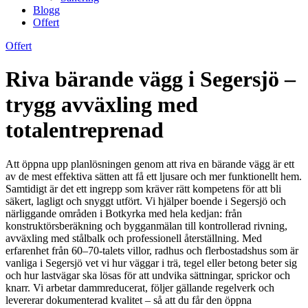
Blogg
Offert
Offert
Riva bärande vägg i Segersjö –
trygg avväxling med
totalentreprenad
Att öppna upp planlösningen genom att riva en bärande vägg är ett
av de mest effektiva sätten att få ett ljusare och mer funktionellt hem.
Samtidigt är det ett ingrepp som kräver rätt kompetens för att bli
säkert, lagligt och snyggt utfört. Vi hjälper boende i Segersjö och
närliggande områden i Botkyrka med hela kedjan: från
konstruktörsberäkning och bygganmälan till kontrollerad rivning,
avväxling med stålbalk och professionell återställning. Med
erfarenhet från 60–70-talets villor, radhus och flerbostadshus som är
vanliga i Segersjö vet vi hur väggar i trä, tegel eller betong beter sig
och hur lastvägar ska lösas för att undvika sättningar, sprickor och
knarr. Vi arbetar dammreducerat, följer gällande regelverk och
levererar dokumenterad kvalitet – så att du får den öppna