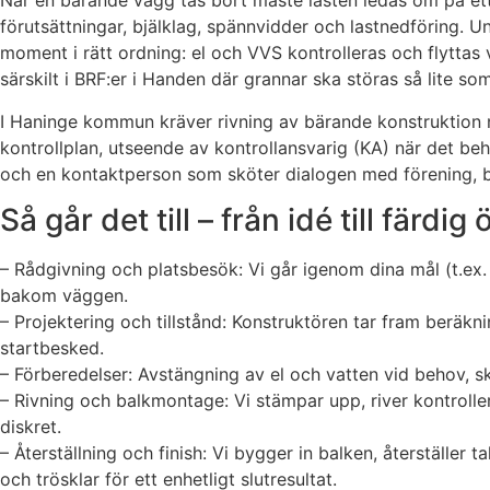
När en bärande vägg tas bort måste lasten ledas om på ett
förutsättningar, bjälklag, spännvidder och lastnedföring. U
moment i rätt ordning: el och VVS kontrolleras och flytt
särskilt i BRF:er i Handen där grannar ska störas så lite som
I Haninge kommun kräver rivning av bärande konstruktion no
kontrollplan, utseende av kontrollansvarig (KA) när det beh
och en kontaktperson som sköter dialogen med förening, b
Så går det till – från idé till färdi
– Rådgivning och platsbesök: Vi går igenom dina mål (t.ex.
bakom väggen.
– Projektering och tillstånd: Konstruktören tar fram beräkn
startbesked.
– Förberedelser: Avstängning av el och vatten vid behov,
– Rivning och balkmontage: Vi stämpar upp, river kontroller
diskret.
– Återställning och finish: Vi bygger in balken, återställer t
och trösklar för ett enhetligt slutresultat.