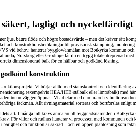
äkert, lagligt och nyckelfärdigt
r ljus, bättre flöde och högre bostadsvärde – men det kräver rätt komp
öket och konstruktionsberäkningar till provisorisk stämpning, montering 
/VVS vid behov, hanterar bygglov/anmälan mot Botkyrka kommun och ser t
allunda, Norsborg eller Grödinge får du en trygg totalentreprenad med 
 korrekt dimensionerad balk för en hållbar och godkänd lösning.
l godkänd konstruktion
ruktionsprojekt. Vi börjar alltid med statuskontroll och identifiering av
dimensionering (exempelvis HEA/HEB-stålbalk eller limträbalk) med hänsy
ggnaden innan väggen öppnas. Vi arbetar med damm- och vibrationsreduce
höriga fackmän. Allt rivningsmaterial sorteras och bortforslas enligt m
dets art. I många fall krävs anmälan till byggnadsnämnden i Botkyrka och
skrav. För villor och radhus hanterar vi processen med kommunen och
r bärighet och funktion är säkrad – och en öppen planlösning som faktis