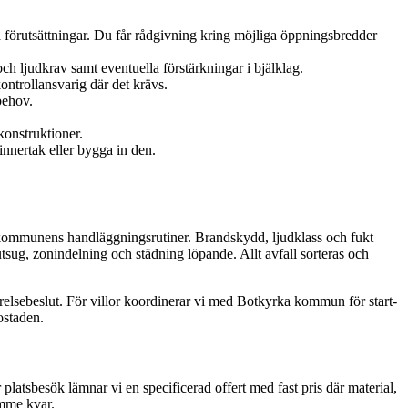
a förutsättningar. Du får rådgivning kring möjliga öppningsbredder
ch ljudkrav samt eventuella förstärkningar i bjälklag.
ntrollansvarig där det krävs.
behov.
konstruktioner.
innertak eller bygga in den.
h kommunens handläggningsrutiner. Brandskydd, ljudklass och fukt
sug, zonindelning och städning löpande. Allt avfall sorteras och
yrelsebeslut. För villor koordinerar vi med Botkyrka kommun för start-
ostaden.
atsbesök lämnar vi en specificerad offert med fast pris där material,
ymme kvar.