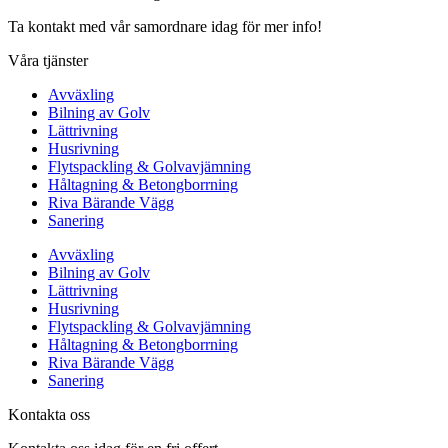
Ta kontakt med vår samordnare idag för mer info!
Våra tjänster
Avväxling
Bilning av Golv
Lättrivning
Husrivning
Flytspackling & Golvavjämning
Håltagning & Betongborrning
Riva Bärande Vägg
Sanering
Avväxling
Bilning av Golv
Lättrivning
Husrivning
Flytspackling & Golvavjämning
Håltagning & Betongborrning
Riva Bärande Vägg
Sanering
Kontakta oss