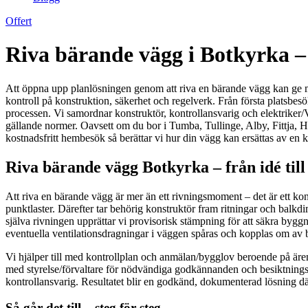
Offert
Riva bärande vägg i Botkyrka – s
Att öppna upp planlösningen genom att riva en bärande vägg kan ge me
kontroll på konstruktion, säkerhet och regelverk. Från första platsbes
processen. Vi samordnar konstruktör, kontrollansvarig och elektriker
gällande normer. Oavsett om du bor i Tumba, Tullinge, Alby, Fittja, H
kostnadsfritt hembesök så berättar vi hur din vägg kan ersättas av en
Riva bärande vägg Botkyrka – från idé til
Att riva en bärande vägg är mer än ett rivningsmoment – det är ett konst
punktlaster. Därefter tar behörig konstruktör fram ritningar och balk
själva rivningen upprättar vi provisorisk stämpning för att säkra by
eventuella ventilationsdragningar i väggen spåras och kopplas om av be
Vi hjälper till med kontrollplan och anmälan/bygglov beroende på ären
med styrelse/förvaltare för nödvändiga godkännanden och besiktning
kontrollansvarig. Resultatet blir en godkänd, dokumenterad lösning dä
Så går det till – steg för steg