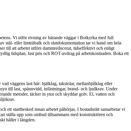
etens. Vi utför rivning av bärande väggar i Botkyrka med full
av stål- eller limträbalk och slutdokumentation tar vi hand om hela
ill att arbetet utförs dammreducerat, tidseffektivt och enligt
tydlig tidsplan, fast pris och ROT-avdrag på arbetskostnaden. Boka ett
 vad väggens last bär: bjälklag, takstolar, mellanbjälklag eller
n till last, spännvidd, infästningar, brand- och ljudkrav. Under
rande metoder, täcker in ytor och skyddar golv. El, vatten och
iljökrav.
 ett startbesked innan arbetet påbörjas. I bostadsrätt samarbetar vi
 kan ställa upp som ombud tillsammans med konstruktören och
kt håller i längden.