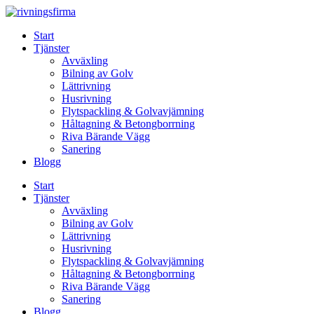
Skip
to
Start
content
Tjänster
Avväxling
Bilning av Golv
Lättrivning
Husrivning
Flytspackling & Golvavjämning
Håltagning & Betongborrning
Riva Bärande Vägg
Sanering
Blogg
Start
Tjänster
Avväxling
Bilning av Golv
Lättrivning
Husrivning
Flytspackling & Golvavjämning
Håltagning & Betongborrning
Riva Bärande Vägg
Sanering
Blogg