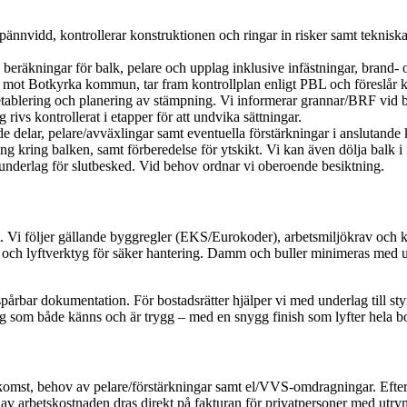
ännvidd, kontrollerar konstruktionen och ringar in risker samt teknisk
beräkningar för balk, pelare och upplag inklusive infästningar, brand- o
v mot Botkyrka kommun, tar fram kontrollplan enligt PBL och föreslår ko
ablering och planering av stämpning. Vi informerar grannar/BRF vid 
vs kontrollerat i etapper för att undvika sättningar.
e delar, pelare/avväxlingar samt eventuella förstärkningar i anslutande 
ing kring balken, samt förberedelse för ytskikt. Vi kan även dölja balk i 
underlag för slutbesked. Vid behov ordnar vi oberoende besiktning.
et. Vi följer gällande byggregler (EKS/Eurokoder), arbetsmiljökrav oc
 och lyftverktyg för säker hantering. Damm och buller minimeras med ut
pårbar dokumentation. För bostadsrätter hjälper vi med underlag till st
ng som både känns och är trygg – med en snygg finish som lyfter hela b
omst, behov av pelare/förstärkningar samt el/VVS-omdragningar. Efter pl
 av arbetskostnaden dras direkt på fakturan för privatpersoner med utr