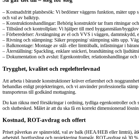
– Kostnadsfritt platsbesök: Vi bedömer väggens funktion, mäter upp sp
och val av balktyp.
– Konstruktionshandlingar: Behörig konstruktör tar fram ritningar och 
– Tillstånd och kontrollplan: Vi hjälper till med bygganmälan/bygglo
– Förberedelser: Avstängning av el och VVS i väggen, dammskydd, et
– Rivning och stämpning: Säker proppning/ stämpning sätts upp. Vägg ri
– Balkmontage: Montage av stål- eller limträbalk, infästningar i bärand
– Återställning: Spackling, enklare snickeri, brandtätning och ljudtätn
– Dokumentation och avslut: Egenkontroller, relationshandlingar och 
Trygghet, kvalitet och regelefterlevnad
Att arbeta i bärande konstruktioner kräver erfarenhet och noggrannh
behandlas enligt projekteringen, och vi använder professionella stämp
transporteras till godkänd mottagning.
Du kan räkna med försäkringar i ordning, tydliga egenkontroller och s
och slutbesked. Målet är att du ska få en korrekt dimensionerad lösni
Kostnad, ROT-avdrag och offert
Priset påverkas av spännvidd, val av balk (HEA/HEB eller limträ), åtk
arbetstid, bortforsling och projektering framgår. ROT-avdrag på 30 %