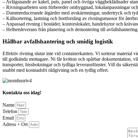
– Avlägsnande av kakel, puts, panel och övriga väggbeklädnader utan
– Rivningsarbeten som förbereder ombyggnad, lokalanpassningar och
– Dammreducerande åtgärder med avskärmningar, undertryck och tydl
– Källsortering, lastning och bortforsling av rivningsmassor för återb
– Anpassad rivning i bostäder, kontorslokaler, handelsytor och krävan
– Helhetsleverans från planering och demontering till avfallshanterin
Hållbar avfallshantering och smidig logistik
Effektiv rivning slutar inte vid containerkanten. Vi sorterar material 
till godkända mottagare. Ni får kvitton och spårbar dokumentation, vil
transporter, hissbokningar och tydliga leveransfönster. Vill du säkers
snabbt med kostnadsfri rådgivning och en tydlig offert.
Kontakta oss idag!
Namn
Telefon
Email
Adress + Ort