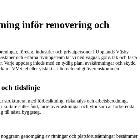
vning inför renovering och
föreningar, företag, industrier och privatpersoner i Upplands Väsby
kiner och erfarna rivningsteam tar vi ned väggar, golv, tak och fasta
kvar. Varje uppdrag inleds med en tydlig plan, avskärmningar och skydd
ckare, VVS, el eller ytskikt – i tid och enligt överenskommen
och tidslinje
ar strukturerat med förbesiktning, riskanalys och arbetsberedning,
 kortare stillestånd, färre överraskningar och ytor som är förberedda
 till nästa byggsteg.
en noggrann genomgång av ritningar och platsförutsättningar bestämmer