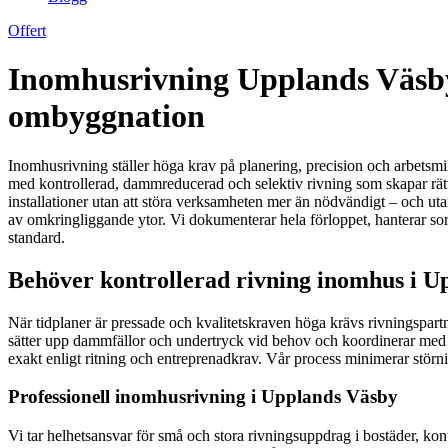
Offert
Inomhusrivning Upplands Väsby –
ombyggnation
Inomhusrivning ställer höga krav på planering, precision och arbetsmil
med kontrollerad, dammreducerad och selektiv rivning som skapar rätt
installationer utan att störa verksamheten mer än nödvändigt – och uta
av omkringliggande ytor. Vi dokumenterar hela förloppet, hanterar sort
standard.
Behöver kontrollerad rivning inomhus i Up
När tidplaner är pressade och kvalitetskraven höga krävs rivningspartn
sätter upp dammfällor och undertryck vid behov och koordinerar med övr
exakt enligt ritning och entreprenadkrav. Vår process minimerar störn
Professionell inomhusrivning i Upplands Väsby
Vi tar helhetsansvar för små och stora rivningsuppdrag i bostäder, k