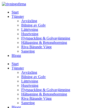
Skip
to
Start
content
Tjänster
Avväxling
Bilning av Golv
Lättrivning
Husrivning
Flytspackling & Golvavjämning
Håltagning & Betongborrning
Riva Bärande Vägg
Sanering
Blogg
Start
Tjänster
Avväxling
Bilning av Golv
Lättrivning
Husrivning
Flytspackling & Golvavjämning
Håltagning & Betongborrning
Riva Bärande Vägg
Sanering
Blogg