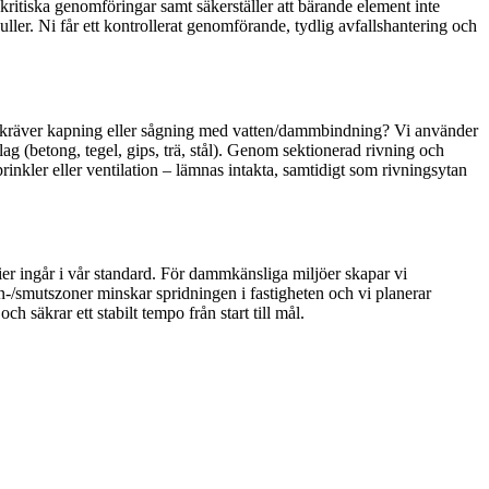
kritiska genomföringar samt säkerställer att bärande element inte
ller. Ni får ett kontrollerat genomförande, tydlig avfallshantering och
ad kräver kapning eller sågning med vatten/dammbindning? Vi använder
ag (betong, tegel, gips, trä, stål). Genom sektionerad rivning och
rinkler eller ventilation – lämnas intakta, samtidigt som rivningsytan
er ingår i vår standard. För dammkänsliga miljöer skapar vi
/smutszoner minskar spridningen i fastigheten och vi planerar
h säkrar ett stabilt tempo från start till mål.