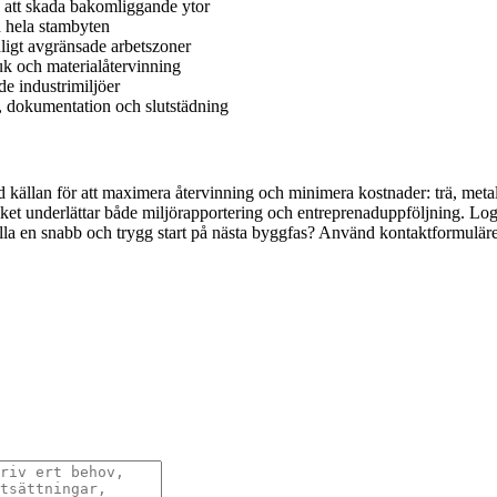
 att skada bakomliggande ytor
 hela stambyten
igt avgränsade arbetszoner
ruk och materialåtervinning
de industrimiljöer
g, dokumentation och slutstädning
vid källan för att maximera återvinning och minimera kostnader: trä, meta
ket underlättar både miljörapportering och entreprenaduppföljning. Logis
tälla en snabb och trygg start på nästa byggfas? Använd kontaktformuläre