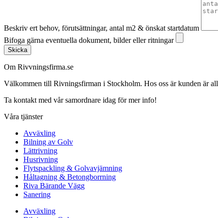
Beskriv ert behov, förutsättningar, antal m2 & önskat startdatum
Bifoga gärna eventuella dokument, bilder eller ritningar
Skicka
Om Rivvningsfirma.se
Välkommen till Rivningsfirman i Stockholm. Hos oss är kunden är alltid 
Ta kontakt med vår samordnare idag för mer info!
Våra tjänster
Avväxling
Bilning av Golv
Lättrivning
Husrivning
Flytspackling & Golvavjämning
Håltagning & Betongborrning
Riva Bärande Vägg
Sanering
Avväxling