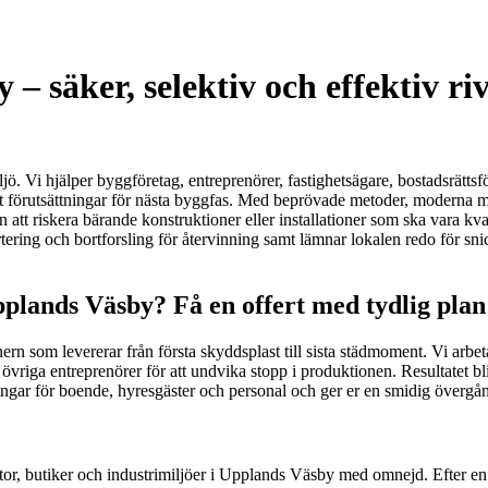
 säker, selektiv och effektiv ri
jö. Vi hjälper byggföretag, entreprenörer, fastighetsägare, bostadsrätts
 förutsättningar för nästa byggfas. Med beprövade metoder, moderna mas
n att riskera bärande konstruktioner eller installationer som ska vara 
ering och bortforsling för återvinning samt lämnar lokalen redo för sni
plands Väsby? Få en offert med tydlig plan 
ern som levererar från första skyddsplast till sista städmoment. Vi arbet
iga entreprenörer för att undvika stopp i produktionen. Resultatet blir
ingar för boende, hyresgäster och personal och ger er en smidig övergång
ontor, butiker och industrimiljöer i Upplands Väsby med omnejd. Efter 