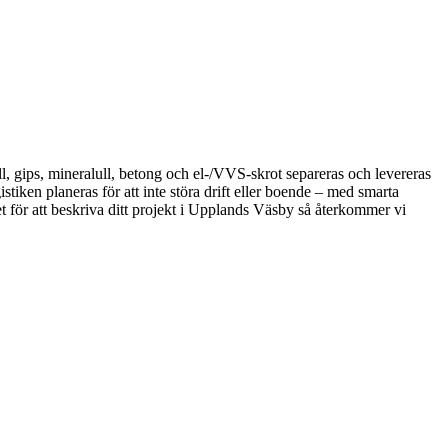
ll, gips, mineralull, betong och el-/VVS-skrot separeras och levereras
tiken planeras för att inte störa drift eller boende – med smarta
t för att beskriva ditt projekt i Upplands Väsby så återkommer vi