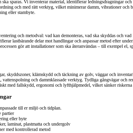
ska sparas. Vi inventerar material, identifierar ledningsdragningar och 
 ordning och med rätt verktyg, vilket minimerar damm, vibrationer och bu
ning eller stambyte.
kinventering och metodval: vad kan demonteras, vad ska skyddas och v
ifierar lastbärande delar mot handlingar och anpassar metod efter underl
ocessen gör att installationer som ska återanvändas – till exempel el, sp
gar, skyddszoner, klämskydd och täckning av golv, väggar och inventari
, vattenspolning och dammklassade verktyg. Tydliga gångvägar och ren-
iskt med fallskydd, ergonomi och lyfthjälpmedel, vilket sänker riskerna oc
ingar
passade till er miljö och tidplan.
 partier
ing eller byte
er, laminat, plastmatta och undergolv
ner med kontrollerad metod