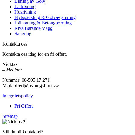
Bilning av Golv
Lättrivning
Husrivning
Flytspackling & Golvavjämning
Håltagning & Betongborrning
Riva Bärande Vägg
Sanering
Kontakta oss
Kontakta oss idag för en fri offert.
Nicklas
–
Medlare
Nummer: 08-505 17 271
Mail: offert@rivningsfirma.se
Integritetspolicy
Fri Offert
Sitemap
Vill du bli kontaktad?