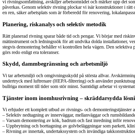
vi rivningsomfattning, avskiljer arbetsområdet och märker upp det som 
påverkas. Genom selektiv rivning plockar vi isär konstruktioner i rätt
en ren, säker arbetsplats som är förberedd för renovering, lokalanpass
Planering, riskanalys och selektiv metodik
Rätt planerad rivning sparar både tid och pengar. Vi börjar med ris
mätinstrument och ledningssök för att undvika dolda installationer, ver
stegvis demontering behåller vi kontrollen hela vägen. Den selektiva pr
görs redo enligt era toleranser.
Skydd, dammbegränsning och arbetsmiljö
Vi tar arbetsmiljö och omgivningsskydd på största allvar. Avskärmnin
undertryck med luftrenare (HEPA-filtrering) och använder punktutsug
bullriga moment till tider som stör minst. Samtidigt arbetar vi systemat
Tjänster inom inomhusrivning – skräddarsydda lösn
Vi erbjuder ett komplett utbud av rivnings- och demonteringstjänster an
– Selektiv nedtagning av innerväggar, mellanväggar och rumsbildande
– Varsam demontering av kök, badrum och fast inredning inför renover
– Uppbrytning och borttagning av golvbeläggningar som parkett, klink
– Rivning av innertak, undertakssystem och invändiga takkonstruktio