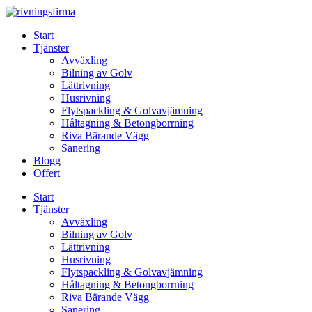
Skip
to
Start
content
Tjänster
Avväxling
Bilning av Golv
Lättrivning
Husrivning
Flytspackling & Golvavjämning
Håltagning & Betongborrning
Riva Bärande Vägg
Sanering
Blogg
Offert
Start
Tjänster
Avväxling
Bilning av Golv
Lättrivning
Husrivning
Flytspackling & Golvavjämning
Håltagning & Betongborrning
Riva Bärande Vägg
Sanering