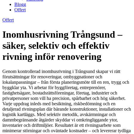
Blogg
Offert
Offert
Inomhusrivning Trångsund –
säker, selektiv och effektiv
rivning inför renovering
Genom kontrollerad inomhusrivning i Trångsund skapar vi rätt
förutsättningar för renoveringar, ombyggnationer och
lokalanpassningar – från första planeringsmöte till en ren, trygg och
byggklar yta. Vi arbetar för byggföretag, entreprenörer,
fastighetsägare, bostadsrättsföreningar, företag, industrier och
privatpersoner som vill ha precision, spårbarhet och hög säkerhet.
Varje uppdrag inleds med besiktning, riskbedömning och en
detaljerad rivningsplan där bärande konstruktioner, installationer och
logistik kartläggs. Med selektiv metodik, avskärmningar och
dammbegränsande åtgärder skyddar vi omkringliggande ytor,
inventarier och driftmiljöer. Resultatet är ett rivningsarbete som
minimerar störningar och oväntade kostnader – och levererar tydliga