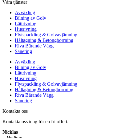
Våra tjänster
Avväxling
Bilning av Golv
Lättrivning
Husrivning
Flytspackling & Golvavjämning
Håltagning & Betongborrning
Riva Bärande Vägg
Sanering
Avväxling
Bilning av Golv
Lättrivning
Husrivning
Flytspackling & Golvavjämning
Håltagning & Betongborrning
Riva Bärande Vägg
Sanering
Kontakta oss
Kontakta oss idag för en fri offert.
Nicklas
–
Medlare