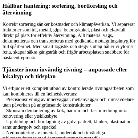
Hållbar hantering: sortering, bortforsling och
återvinning
Korrekt sortering sänker kostnader och klimatpåverkan. Vi separerar
fraktioner som trä, metall, gips, betong/kakel, plast och el-avfall
direkt på plats för effektiv återvinning. Allt material vägs,
dokumenteras och transporteras med godkända mottagningsintyg för
full spårbarhet. Med smart logistik och stegvis uttag håller vi ytorna
rena, skapar säkra gångstråk och frigör arbetsplatsen snabbare för
nästa entreprenör.
Tjänster inom invändig rivning – anpassade efter
lokaltyp och tidsplan
Vi erbjuder ett komplett utbud av kontrollerade rivningsarbeten som
kan kombineras till en helhetsleverans:
– Precisionsrivning av innerväggar, mellanväggar och rumsavdelare
utan påverkan på angränsande konstruktioner
– Skonsam demontering av kök, badrum och fast inredning inför
renovering eller ytskiktsbyte
– Uppbilning och borttagning av golv, parkett, klinker, plastmattor
samt undergolv och spackel
– Nedmontering av innertak, undertak och invändiga