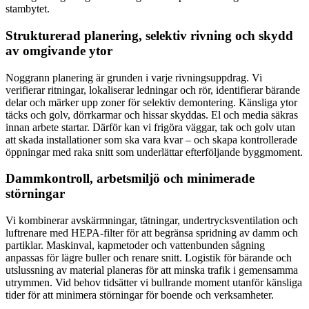
stambytet.
Strukturerad planering, selektiv rivning och skydd
av omgivande ytor
Noggrann planering är grunden i varje rivningsuppdrag. Vi
verifierar ritningar, lokaliserar ledningar och rör, identifierar bärande
delar och märker upp zoner för selektiv demontering. Känsliga ytor
täcks och golv, dörrkarmar och hissar skyddas. El och media säkras
innan arbete startar. Därför kan vi frigöra väggar, tak och golv utan
att skada installationer som ska vara kvar – och skapa kontrollerade
öppningar med raka snitt som underlättar efterföljande byggmoment.
Dammkontroll, arbetsmiljö och minimerade
störningar
Vi kombinerar avskärmningar, tätningar, undertrycksventilation och
luftrenare med HEPA-filter för att begränsa spridning av damm och
partiklar. Maskinval, kapmetoder och vattenbunden sågning
anpassas för lägre buller och renare snitt. Logistik för bärande och
utslussning av material planeras för att minska trafik i gemensamma
utrymmen. Vid behov tidsätter vi bullrande moment utanför känsliga
tider för att minimera störningar för boende och verksamheter.