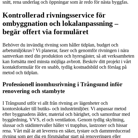
snitt, rena underlag och öppningar som är redo för nästa byggfas.
Kontrollerad rivningsservice för
ombyggnation och lokalanpassning –
begär offert via formuläret
Behöver du invändig rivning som håller tidplan, budget och
arbetsmiljökrav? Vi planerar, faser och genomför rivningen i nära
samverkan med din produktion och hyresgäster, så att verksamheten
kan fortsätta med minsta möjliga avbrott. Beskriv ditt projekt i vårt
kontaktformulär för en snabb, tydlig kostnadsbild och förslag på
metod och tidplan.
Professionell inomhusrivning i Trångsund inför
renovering och stambyte
I Trångsund utför vi allt från rivning av lägenheter och
kontorslokaler till butiks- och industrimiljöer. Vi anpassar metod
efter byggnadens ålder, material och bärighet, och samordnar med
byggledning, VVS, el och ventilation. Genom tydlig skyltning,
slussar och städintervaller håller vi trapphus, lastzoner och hissar
rena. Vårt mål är att leverera en säker, tystare och dammreducerad
rivning som ger dig en förutsägbar start på renoveringen eller