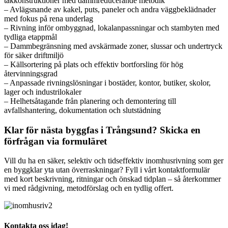
takkonstruktioner med dammreducerande metodik
– Avlägsnande av kakel, puts, paneler och andra väggbeklädnader
med fokus på rena underlag
– Rivning inför ombyggnad, lokalanpassningar och stambyten med
tydliga etappmål
– Dammbegränsning med avskärmade zoner, slussar och undertryck
för säker driftmiljö
– Källsortering på plats och effektiv bortforsling för hög
återvinningsgrad
– Anpassade rivningslösningar i bostäder, kontor, butiker, skolor,
lager och industrilokaler
– Helhetsåtagande från planering och demontering till
avfallshantering, dokumentation och slutstädning
Klar för nästa byggfas i Trångsund? Skicka en
förfrågan via formuläret
Vill du ha en säker, selektiv och tidseffektiv inomhusrivning som ger
en byggklar yta utan överraskningar? Fyll i vårt kontaktformulär
med kort beskrivning, ritningar och önskad tidplan – så återkommer
vi med rådgivning, metodförslag och en tydlig offert.
Kontakta oss idag!