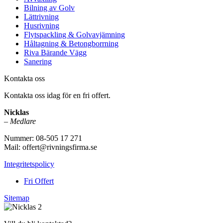
Bilning av Golv
Lättrivning
Husrivning
Flytspackling & Golvavjämning
Håltagning & Betongborrning
Riva Bärande Vägg
Sanering
Kontakta oss
Kontakta oss idag för en fri offert.
Nicklas
–
Medlare
Nummer: 08-505 17 271
Mail: offert@rivningsfirma.se
Integritetspolicy
Fri Offert
Sitemap