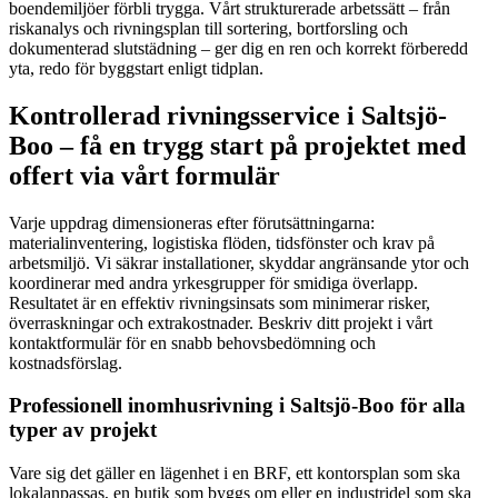
boendemiljöer förbli trygga. Vårt strukturerade arbetssätt – från
riskanalys och rivningsplan till sortering, bortforsling och
dokumenterad slutstädning – ger dig en ren och korrekt förberedd
yta, redo för byggstart enligt tidplan.
Kontrollerad rivningsservice i Saltsjö-
Boo – få en trygg start på projektet med
offert via vårt formulär
Varje uppdrag dimensioneras efter förutsättningarna:
materialinventering, logistiska flöden, tidsfönster och krav på
arbetsmiljö. Vi säkrar installationer, skyddar angränsande ytor och
koordinerar med andra yrkesgrupper för smidiga överlapp.
Resultatet är en effektiv rivningsinsats som minimerar risker,
överraskningar och extrakostnader. Beskriv ditt projekt i vårt
kontaktformulär för en snabb behovsbedömning och
kostnadsförslag.
Professionell inomhusrivning i Saltsjö-Boo för alla
typer av projekt
Vare sig det gäller en lägenhet i en BRF, ett kontorsplan som ska
lokalanpassas, en butik som byggs om eller en industridel som ska