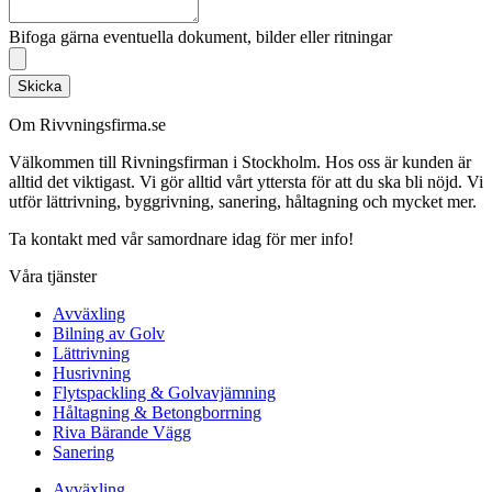
Bifoga gärna eventuella dokument, bilder eller ritningar
Skicka
Om Rivvningsfirma.se
Välkommen till Rivningsfirman i Stockholm. Hos oss är kunden är
alltid det viktigast. Vi gör alltid vårt yttersta för att du ska bli nöjd. Vi
utför lättrivning, byggrivning, sanering, håltagning och mycket mer.
Ta kontakt med vår samordnare idag för mer info!
Våra tjänster
Avväxling
Bilning av Golv
Lättrivning
Husrivning
Flytspackling & Golvavjämning
Håltagning & Betongborrning
Riva Bärande Vägg
Sanering
Avväxling