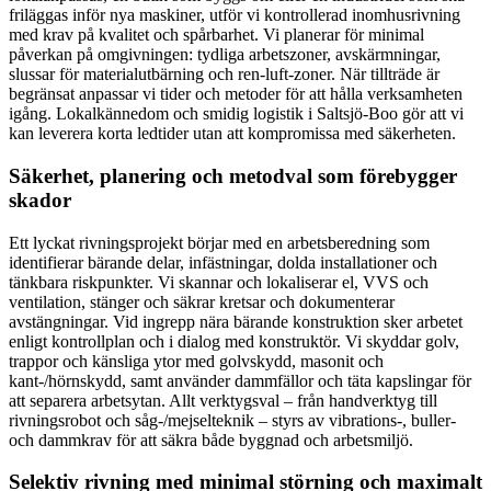
friläggas inför nya maskiner, utför vi kontrollerad inomhusrivning
med krav på kvalitet och spårbarhet. Vi planerar för minimal
påverkan på omgivningen: tydliga arbetszoner, avskärmningar,
slussar för materialutbärning och ren-luft-zoner. När tillträde är
begränsat anpassar vi tider och metoder för att hålla verksamheten
igång. Lokalkännedom och smidig logistik i Saltsjö-Boo gör att vi
kan leverera korta ledtider utan att kompromissa med säkerheten.
Säkerhet, planering och metodval som förebygger
skador
Ett lyckat rivningsprojekt börjar med en arbetsberedning som
identifierar bärande delar, infästningar, dolda installationer och
tänkbara riskpunkter. Vi skannar och lokaliserar el, VVS och
ventilation, stänger och säkrar kretsar och dokumenterar
avstängningar. Vid ingrepp nära bärande konstruktion sker arbetet
enligt kontrollplan och i dialog med konstruktör. Vi skyddar golv,
trappor och känsliga ytor med golvskydd, masonit och
kant-/hörnskydd, samt använder dammfällor och täta kapslingar för
att separera arbetsytan. Allt verktygsval – från handverktyg till
rivningsrobot och såg-/mejselteknik – styrs av vibrations-, buller-
och dammkrav för att säkra både byggnad och arbetsmiljö.
Selektiv rivning med minimal störning och maximalt