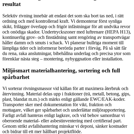
resultat
Selektiv rivning innebär att endast det som ska bort tas ned, i rätt
ordning och med kontrollerad kraft. Vi demonterar först synliga
skikt, frilägger överlapp och frigör infästningar för att undvika revor
och onödiga skador. Undertryckszoner med luftrenare (HEPA H13),
kontinuerlig grov- och finstädning samt rengöring av transportvägar
håller damm och smuts i schack. Vi planerar bullriga moment till
lämpliga tider och informerar berörda parter i förväg. På så sätt får
du rena, raka anslutningar, bibehållna underlag och precisa ytor som
förenklar nästa steg – montering, nybyggnation eller installation.
Miljösmart materialhantering, sortering och full
spårbarhet
Vi sorterar rivningsmassor vid källan för att maximera återbruk och
återvinning. Material delas upp i fraktioner (trä, metall, betong, gips,
plast, blandat m.m.) och märks enligt gällande EWC/EAK-koder.
Transporter sker med dokumentation för vikt, fraktion och
mottagare, vilket ger spårbarhet och underlättar miljörapportering.
Farligt avfall hanteras enligt lagkrav, och vid behov samordnar vi
oberoende material- eller asbestinventering med certifierad part.
Genom strikt avfallshantering minskar vi deponi, sänker kostnader
och bidrar till ett mer hållbart projektflöde.