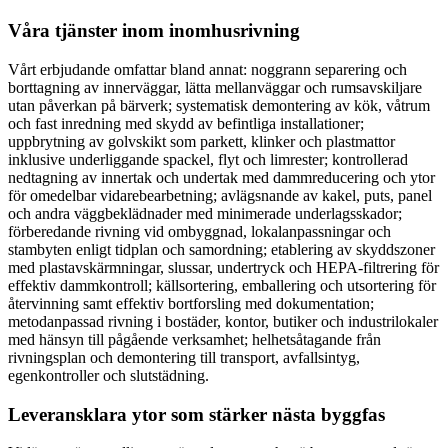
Våra tjänster inom inomhusrivning
Vårt erbjudande omfattar bland annat: noggrann separering och
borttagning av innerväggar, lätta mellanväggar och rumsavskiljare
utan påverkan på bärverk; systematisk demontering av kök, våtrum
och fast inredning med skydd av befintliga installationer;
uppbrytning av golvskikt som parkett, klinker och plastmattor
inklusive underliggande spackel, flyt och limrester; kontrollerad
nedtagning av innertak och undertak med dammreducering och ytor
för omedelbar vidarebearbetning; avlägsnande av kakel, puts, panel
och andra väggbeklädnader med minimerade underlagsskador;
förberedande rivning vid ombyggnad, lokalanpassningar och
stambyten enligt tidplan och samordning; etablering av skyddszoner
med plastavskärmningar, slussar, undertryck och HEPA-filtrering för
effektiv dammkontroll; källsortering, emballering och utsortering för
återvinning samt effektiv bortforsling med dokumentation;
metodanpassad rivning i bostäder, kontor, butiker och industrilokaler
med hänsyn till pågående verksamhet; helhetsåtagande från
rivningsplan och demontering till transport, avfallsintyg,
egenkontroller och slutstädning.
Leveransklara ytor som stärker nästa byggfas