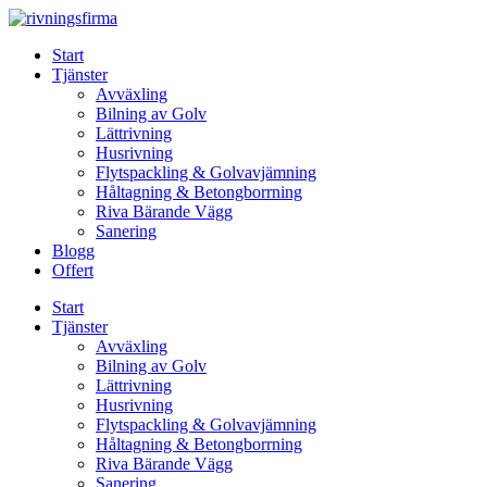
Skip
to
Start
content
Tjänster
Avväxling
Bilning av Golv
Lättrivning
Husrivning
Flytspackling & Golvavjämning
Håltagning & Betongborrning
Riva Bärande Vägg
Sanering
Blogg
Offert
Start
Tjänster
Avväxling
Bilning av Golv
Lättrivning
Husrivning
Flytspackling & Golvavjämning
Håltagning & Betongborrning
Riva Bärande Vägg
Sanering