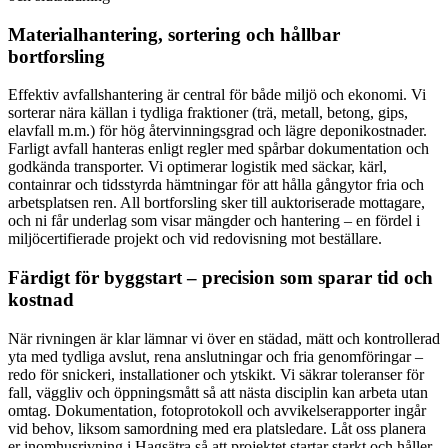
Materialhantering, sortering och hållbar
bortforsling
Effektiv avfallshantering är central för både miljö och ekonomi. Vi
sorterar nära källan i tydliga fraktioner (trä, metall, betong, gips,
elavfall m.m.) för hög återvinningsgrad och lägre deponikostnader.
Farligt avfall hanteras enligt regler med spårbar dokumentation och
godkända transporter. Vi optimerar logistik med säckar, kärl,
containrar och tidsstyrda hämtningar för att hålla gångytor fria och
arbetsplatsen ren. All bortforsling sker till auktoriserade mottagare,
och ni får underlag som visar mängder och hantering – en fördel i
miljöcertifierade projekt och vid redovisning mot beställare.
Färdigt för byggstart – precision som sparar tid och
kostnad
När rivningen är klar lämnar vi över en städad, mätt och kontrollerad
yta med tydliga avslut, rena anslutningar och fria genomföringar –
redo för snickeri, installationer och ytskikt. Vi säkrar toleranser för
fall, väggliv och öppningsmått så att nästa disciplin kan arbeta utan
omtag. Dokumentation, fotoprotokoll och avvikelserapporter ingår
vid behov, liksom samordning med era platsledare. Låt oss planera
er inomhusrivning i Hagsätra så att projektet startar starkt och håller