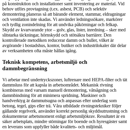
på konstruktion och installationer samt inventering av material. Vid
behov utförs provtagning (t.ex. asbest, PCB) och selektiv
demontering planeras så att bärande element, stammar, eldragningar
och ventilation inte skadas. Vi använder ledningssökare, markörer
och tydlig zonindelning för att undvika påkörningar och felkap.
Skydd av kvarvarande ytor – golv, glas, lister, inredning – sker med
slitstarka täckningar, hörnskydd och stötsäkra barriärer. Den
kontrollerade metodiken reducerar damm och buller, vilket är
avgörande i bostadshus, kontor, butiker och industrilokaler där delar
av verksamheten ofta måste hållas igång.
Teknisk kompetens, arbetsmiljö och
dammbegränsning
Vi arbetar med undertryckszoner, luftrenare med HEPA-filter och tät
dammsluss för att kapsla in arbetsområdet. Mekanisk rivning
kombineras med varsam manuell demontering, våtsågning och
dammbindning för att minimera spridning. Maskiner och
handverktyg är dammutsugna och anpassas efter underlag som
betong, tegel, gips eller trä. Våra utbildade rivningstekniker följer
gällande regelverk, använder korrekt personlig skyddsutrustning och
dokumenterar arbetsmoment enligt arbetsmiljökrav. Resultatet är en
säker arbetsplats, mindre störningar för boende och hyresgäster samt
en leverans som uppfyller både kvalitets- och miljömål.