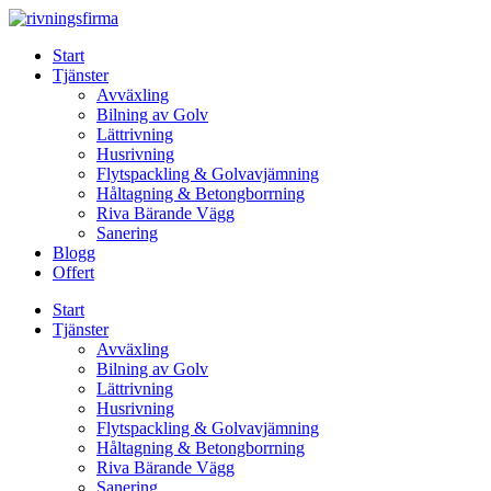
Skip
to
Start
content
Tjänster
Avväxling
Bilning av Golv
Lättrivning
Husrivning
Flytspackling & Golvavjämning
Håltagning & Betongborrning
Riva Bärande Vägg
Sanering
Blogg
Offert
Start
Tjänster
Avväxling
Bilning av Golv
Lättrivning
Husrivning
Flytspackling & Golvavjämning
Håltagning & Betongborrning
Riva Bärande Vägg
Sanering