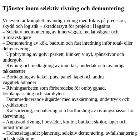
Tjänster inom selektiv rivning och demontering
Vi levererar komplett invändig rivning med fokus på precision,
skydd och logistik – skräddarsytt för projekt i Hagsätra.
– Selektiv nedmontering av innerväggar, mellanväggar och
rumsavskiljare
– Demontering av kök, badrum och fast inredning inför total- eller
delrenovering
– Uppbrytning av golv: parkett, klinker, vinyl, spånskivor och
undergolv
– Rivning och nedtagning av innertak, undertak och invändiga
takkassetter
– Borttagning av kakel, puts, panel, tapet och andra
väggbeklädnader
– Rivningsarbeten som förberedelse för ombyggnad,
lokalanpassning och stambyten
– Dammreducerande åtgärder med avskärmning, undertryck och
skyddszoner
– Källsortering, emballering och bortforsling av rivningsmassor för
återvinning
– Anpassad rivning i bostäder, kontor, butiker, skolor, lager och
industrimiljöer
– Helhetsåtagande: planering, selektiv demontering, avfallshantering
och slutstädning