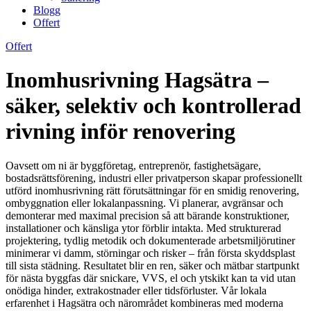
Blogg
Offert
Offert
Inomhusrivning Hagsätra –
säker, selektiv och kontrollerad
rivning inför renovering
Oavsett om ni är byggföretag, entreprenör, fastighetsägare,
bostadsrättsförening, industri eller privatperson skapar professionellt
utförd inomhusrivning rätt förutsättningar för en smidig renovering,
ombyggnation eller lokalanpassning. Vi planerar, avgränsar och
demonterar med maximal precision så att bärande konstruktioner,
installationer och känsliga ytor förblir intakta. Med strukturerad
projektering, tydlig metodik och dokumenterade arbetsmiljörutiner
minimerar vi damm, störningar och risker – från första skyddsplast
till sista städning. Resultatet blir en ren, säker och mätbar startpunkt
för nästa byggfas där snickare, VVS, el och ytskikt kan ta vid utan
onödiga hinder, extrakostnader eller tidsförluster. Vår lokala
erfarenhet i Hagsätra och närområdet kombineras med moderna