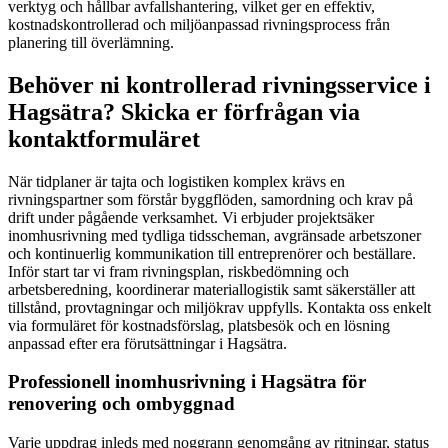
verktyg och hållbar avfallshantering, vilket ger en effektiv,
kostnadskontrollerad och miljöanpassad rivningsprocess från
planering till överlämning.
Behöver ni kontrollerad rivningsservice i
Hagsätra? Skicka er förfrågan via
kontaktformuläret
När tidplaner är tajta och logistiken komplex krävs en
rivningspartner som förstår byggflöden, samordning och krav på
drift under pågående verksamhet. Vi erbjuder projektsäker
inomhusrivning med tydliga tidsscheman, avgränsade arbetszoner
och kontinuerlig kommunikation till entreprenörer och beställare.
Inför start tar vi fram rivningsplan, riskbedömning och
arbetsberedning, koordinerar materiallogistik samt säkerställer att
tillstånd, provtagningar och miljökrav uppfylls. Kontakta oss enkelt
via formuläret för kostnadsförslag, platsbesök och en lösning
anpassad efter era förutsättningar i Hagsätra.
Professionell inomhusrivning i Hagsätra för
renovering och ombyggnad
Varje uppdrag inleds med noggrann genomgång av ritningar, status