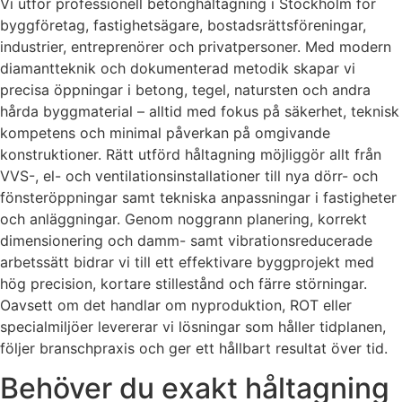
Vi utför professionell betonghåltagning i Stockholm för
byggföretag, fastighetsägare, bostadsrättsföreningar,
industrier, entreprenörer och privatpersoner. Med modern
diamantteknik och dokumenterad metodik skapar vi
precisa öppningar i betong, tegel, natursten och andra
hårda byggmaterial – alltid med fokus på säkerhet, teknisk
kompetens och minimal påverkan på omgivande
konstruktioner. Rätt utförd håltagning möjliggör allt från
VVS-, el- och ventilationsinstallationer till nya dörr- och
fönsteröppningar samt tekniska anpassningar i fastigheter
och anläggningar. Genom noggrann planering, korrekt
dimensionering och damm- samt vibrationsreducerade
arbetssätt bidrar vi till ett effektivare byggprojekt med
hög precision, kortare stillestånd och färre störningar.
Oavsett om det handlar om nyproduktion, ROT eller
specialmiljöer levererar vi lösningar som håller tidplanen,
följer branschpraxis och ger ett hållbart resultat över tid.
Behöver du exakt håltagning