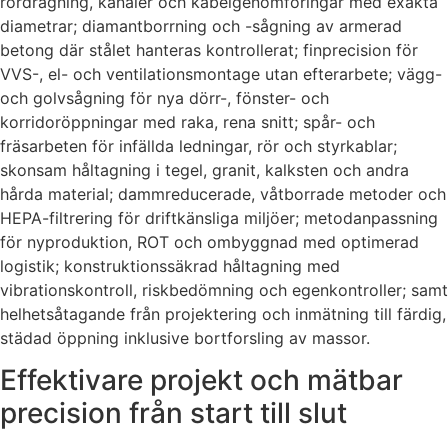
rördragning, kanaler och kabelgenomföringar med exakta
diametrar; diamantborrning och -sågning av armerad
betong där stålet hanteras kontrollerat; finprecision för
VVS-, el- och ventilationsmontage utan efterarbete; vägg-
och golvsågning för nya dörr-, fönster- och
korridoröppningar med raka, rena snitt; spår- och
fräsarbeten för infällda ledningar, rör och styrkablar;
skonsam håltagning i tegel, granit, kalksten och andra
hårda material; dammreducerade, våtborrade metoder och
HEPA-filtrering för driftkänsliga miljöer; metodanpassning
för nyproduktion, ROT och ombyggnad med optimerad
logistik; konstruktionssäkrad håltagning med
vibrationskontroll, riskbedömning och egenkontroller; samt
helhetsåtagande från projektering och inmätning till färdig,
städad öppning inklusive bortforsling av massor.
Effektivare projekt och mätbar
precision från start till slut