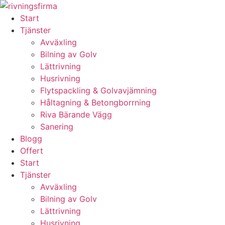
Skip
to
Start
content
Tjänster
Avväxling
Bilning av Golv
Lättrivning
Husrivning
Flytspackling & Golvavjämning
Håltagning & Betongborrning
Riva Bärande Vägg
Sanering
Blogg
Offert
Start
Tjänster
Avväxling
Bilning av Golv
Lättrivning
Husrivning