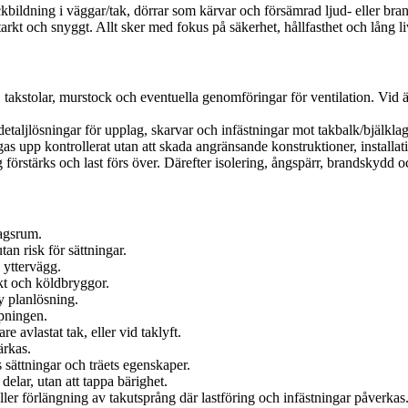
ickbildning i väggar/tak, dörrar som kärvar och försämrad ljud- eller br
starkt och snyggt. Allt sker med fokus på säkerhet, hållfasthet och lång l
, takstolar, murstock och eventuella genomföringar för ventilation. Vid ä
etaljlösningar för upplag, skarvar och infästningar mot takbalk/bjälklag.
upp kontrollerat utan att skada angränsande konstruktioner, installati
g förstärks och last förs över. Därefter isolering, ångspärr, brandskydd
dagsrum.
an risk för sättningar.
 yttervägg.
ukt och köldbryggor.
ny planlösning.
ppningen.
 avlastat tak, eller vid taklyft.
ärkas.
ättningar och träets egenskaper.
elar, utan att tappa bärighet.
er förlängning av takutsprång där lastföring och infästningar påverkas