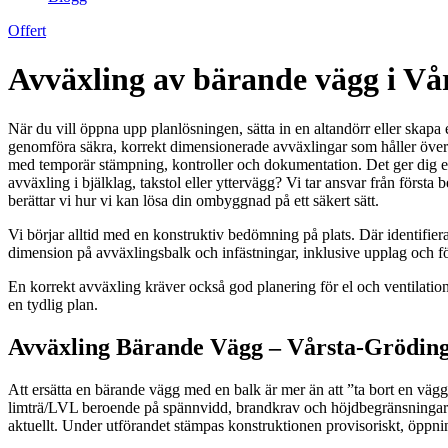
Offert
Avväxling av bärande vägg i V
När du vill öppna upp planlösningen, sätta in en altandörr eller skapa
genomföra säkra, korrekt dimensionerade avväxlingar som håller över t
med temporär stämpning, kontroller och dokumentation. Det ger dig ett 
avväxling i bjälklag, takstol eller yttervägg? Vi tar ansvar från första
berättar vi hur vi kan lösa din ombyggnad på ett säkert sätt.
Vi börjar alltid med en konstruktiv bedömning på plats. Där identifierar
dimension på avväxlingsbalk och infästningar, inklusive upplag och f
En korrekt avväxling kräver också god planering för el och ventilati
en tydlig plan.
Avväxling Bärande Vägg – Vårsta-Gröding
Att ersätta en bärande vägg med en balk är mer än att ”ta bort en vä
limträ/LVL beroende på spännvidd, brandkrav och höjdbegränsningar.
aktuellt. Under utförandet stämpas konstruktionen provisoriskt, öppnin