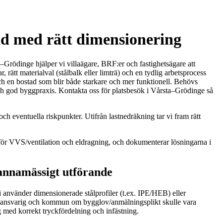
d med rätt dimensionering
a–Grödinge hjälper vi villaägare, BRF:er och fastighetsägare att
tt materialval (stålbalk eller limträ) och en tydlig arbetsprocess
och en bostad som blir både starkare och mer funktionell. Behövs
ler och god byggpraxis. Kontakta oss för platsbesök i Vårsta–Grödinge så
och eventuella riskpunkter. Utifrån lastnedräkning tar vi fram rätt
rför VVS/ventilation och eldragning, och dokumenterar lösningarna i
annamässigt utförande
 använder dimensionerade stålprofiler (t.ex. IPE/HEB) eller
ollansvarig och kommun om bygglov/anmälningsplikt skulle vara
g med korrekt tryckfördelning och infästning.