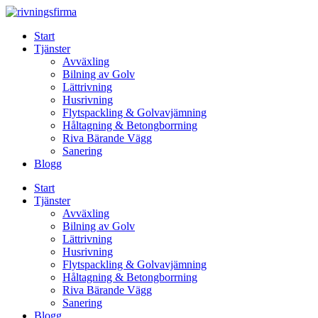
Skip
to
Start
content
Tjänster
Avväxling
Bilning av Golv
Lättrivning
Husrivning
Flytspackling & Golvavjämning
Håltagning & Betongborrning
Riva Bärande Vägg
Sanering
Blogg
Start
Tjänster
Avväxling
Bilning av Golv
Lättrivning
Husrivning
Flytspackling & Golvavjämning
Håltagning & Betongborrning
Riva Bärande Vägg
Sanering
Blogg