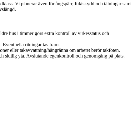
andklass. Vi planerar även för ångspärr, fuktskydd och tätningar samt
ivslängd.
ldre hus i timmer görs extra kontroll av virkesstatus och
 Eventuella ritningar tas fram.
oner eller takavvattning/hängränna om arbetet berör takfoten.
 och slutlig yta. Avslutande egenkontroll och genomgång på plats.
.