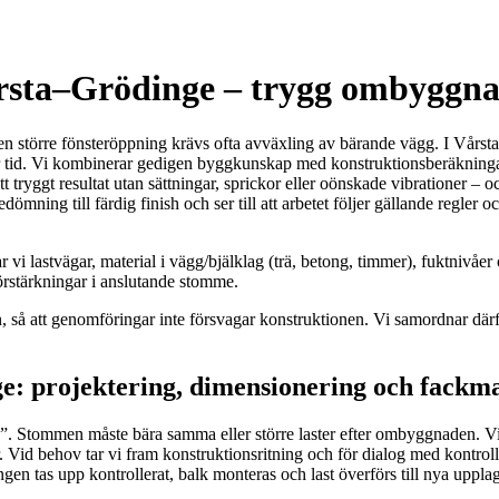
årsta–Grödinge – trygg ombyggna
 en större fönsteröppning krävs ofta avväxling av bärande vägg. I Vårst
id. Vi kombinerar gedigen byggkunskap med konstruktionsberäkningar, rä
tryggt resultat utan sättningar, sprickor eller oönskade vibrationer – 
 bedömning till färdig finish och ser till att arbetet följer gällande reg
 vi lastvägar, material i vägg/bjälklag (trä, betong, timmer), fuktnivåer 
örstärkningar i anslutande stomme.
on, så att genomföringar inte försvagar konstruktionen. Vi samordnar dä
e: projektering, dimensionering och fackm
gg”. Stommen måste bära samma eller större laster efter ombyggnaden. Vi
 Vid behov tar vi fram konstruktionsritning och för dialog med kontr
gen tas upp kontrollerat, balk monteras och last överförs till nya uppla