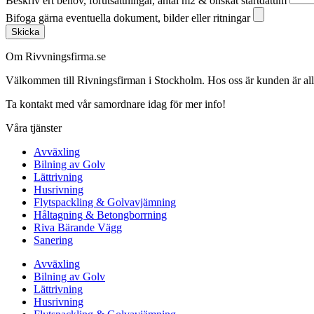
Beskriv ert behov, förutsättningar, antal m2 & önskat startdatum
Bifoga gärna eventuella dokument, bilder eller ritningar
Skicka
Om Rivvningsfirma.se
Välkommen till Rivningsfirman i Stockholm. Hos oss är kunden är alltid 
Ta kontakt med vår samordnare idag för mer info!
Våra tjänster
Avväxling
Bilning av Golv
Lättrivning
Husrivning
Flytspackling & Golvavjämning
Håltagning & Betongborrning
Riva Bärande Vägg
Sanering
Avväxling
Bilning av Golv
Lättrivning
Husrivning