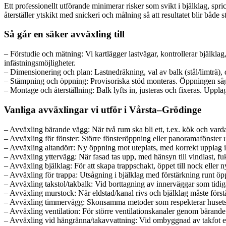
Ett professionellt utförande minimerar risker som svikt i bjälklag, spr
återställer ytskikt med snickeri och målning så att resultatet blir både 
Så går en säker avväxling till
– Förstudie och mätning: Vi kartlägger lastvägar, kontrollerar bjälklag
infästningsmöjligheter.
– Dimensionering och plan: Lastnedräkning, val av balk (stål/limträ), d
– Stämpning och öppning: Provisoriska stöd monteras. Öppningen sågas 
– Montage och återställning: Balk lyfts in, justeras och fixeras. Uppla
Vanliga avväxlingar vi utför i Vårsta–Grödinge
– Avväxling bärande vägg: När två rum ska bli ett, t.ex. kök och var
– Avväxling för fönster: Större fönsteröppning eller panoramafönster ut
– Avväxling altandörr: Ny öppning mot uteplats, med korrekt upplag i
– Avväxling yttervägg: När fasad tas upp, med hänsyn till vindlast, f
– Avväxling bjälklag: För att skapa trappschakt, öppet till nock eller 
– Avväxling för trappa: Utsågning i bjälklag med förstärkning runt ö
– Avväxling takstol/takbalk: Vid borttagning av innerväggar som tidigare
– Avväxling murstock: När eldstad/kanal rivs och bjälklag måste först
– Avväxling timmervägg: Skonsamma metoder som respekterar husets s
– Avväxling ventilation: För större ventilationskanaler genom bärande d
– Avväxling vid hängränna/takavvattning: Vid ombyggnad av takfot ell