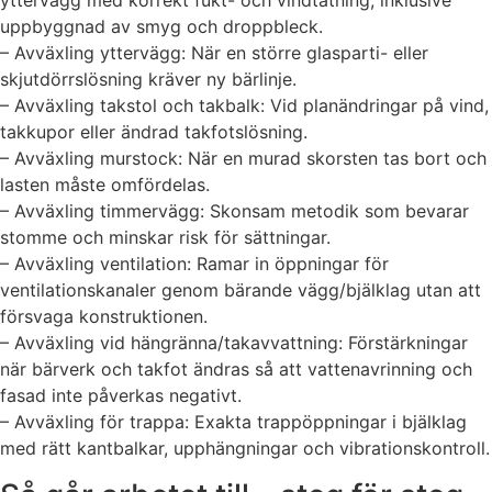
yttervägg med korrekt fukt- och vindtätning, inklusive
uppbyggnad av smyg och droppbleck.
– Avväxling yttervägg: När en större glasparti- eller
skjutdörrslösning kräver ny bärlinje.
– Avväxling takstol och takbalk: Vid planändringar på vind,
takkupor eller ändrad takfotslösning.
– Avväxling murstock: När en murad skorsten tas bort och
lasten måste omfördelas.
– Avväxling timmervägg: Skonsam metodik som bevarar
stomme och minskar risk för sättningar.
– Avväxling ventilation: Ramar in öppningar för
ventilationskanaler genom bärande vägg/bjälklag utan att
försvaga konstruktionen.
– Avväxling vid hängränna/takavvattning: Förstärkningar
när bärverk och takfot ändras så att vattenavrinning och
fasad inte påverkas negativt.
– Avväxling för trappa: Exakta trappöppningar i bjälklag
med rätt kantbalkar, upphängningar och vibrationskontroll.