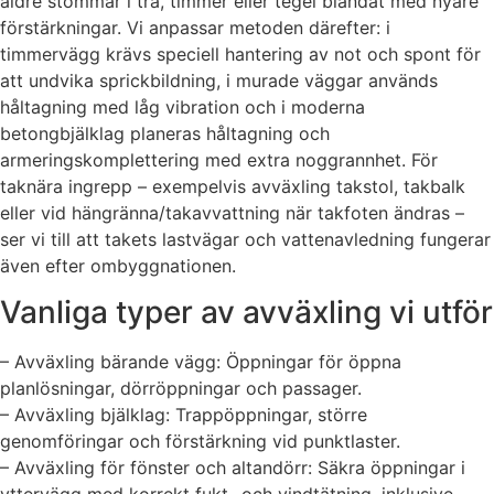
äldre stommar i trä, timmer eller tegel blandat med nyare
förstärkningar. Vi anpassar metoden därefter: i
timmervägg krävs speciell hantering av not och spont för
att undvika sprickbildning, i murade väggar används
håltagning med låg vibration och i moderna
betongbjälklag planeras håltagning och
armeringskomplettering med extra noggrannhet. För
taknära ingrepp – exempelvis avväxling takstol, takbalk
eller vid hängränna/takavvattning när takfoten ändras –
ser vi till att takets lastvägar och vattenavledning fungerar
även efter ombyggnationen.
Vanliga typer av avväxling vi utför
– Avväxling bärande vägg: Öppningar för öppna
planlösningar, dörröppningar och passager.
– Avväxling bjälklag: Trappöppningar, större
genomföringar och förstärkning vid punktlaster.
– Avväxling för fönster och altandörr: Säkra öppningar i