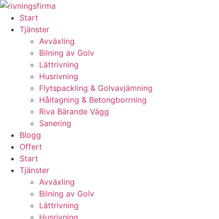
Skip
to
Start
content
Tjänster
Avväxling
Bilning av Golv
Lättrivning
Husrivning
Flytspackling & Golvavjämning
Håltagning & Betongborrning
Riva Bärande Vägg
Sanering
Blogg
Offert
Start
Tjänster
Avväxling
Bilning av Golv
Lättrivning
Husrivning