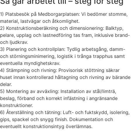
Så går arbetet till – steg för steg
1) Platsbesök på Medborgarplatsen: Vi bedömer stomme,
material, lastvägar och åtkomlighet.
2) Konstruktionsberäkning och dimensionering: Balktyp,
pelare, upplag och lastnedföring tas fram, inklusive brand-
och ljudkrav.
3) Planering och kontrollplan: Tydlig arbetsgång, damm-
och störningsminimering, logistik i trånga trapphus samt
eventuella myndighetskrav.
4) Stämpning och rivning: Provisorisk stöttning säkrar
huset innan kontrollerad håltagning och rivning av bärande
delar.
5) Montering av avväxling: Installation av stål/limträ,
beslag, förband och korrekt infästning i angränsande
konstruktioner.
6) Återställning och tätning: Luft- och fuktskydd, isolering,
gips, spackel och snygg finish. Dokumentation och
eventuellt konstruktionsintyg överlämnas.