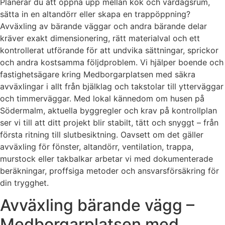
Planerar du att öppna upp mellan kök och vardagsrum,
sätta in en altandörr eller skapa en trappöppning?
Avväxling av bärande väggar och andra bärande delar
kräver exakt dimensionering, rätt materialval och ett
kontrollerat utförande för att undvika sättningar, sprickor
och andra kostsamma följdproblem. Vi hjälper boende och
fastighetsägare kring Medborgarplatsen med säkra
avväxlingar i allt från bjälklag och takstolar till ytterväggar
och timmerväggar. Med lokal kännedom om husen på
Södermalm, aktuella byggregler och krav på kontrollplan
ser vi till att ditt projekt blir stabilt, tätt och snyggt – från
första ritning till slutbesiktning. Oavsett om det gäller
avväxling för fönster, altandörr, ventilation, trappa,
murstock eller takbalkar arbetar vi med dokumenterade
beräkningar, proffsiga metoder och ansvarsförsäkring för
din trygghet.
Avväxling bärande vägg –
Medborgarplatsen med