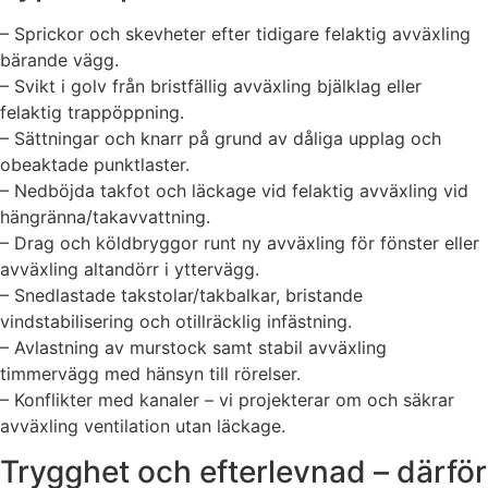
– Sprickor och skevheter efter tidigare felaktig avväxling
bärande vägg.
– Svikt i golv från bristfällig avväxling bjälklag eller
felaktig trappöppning.
– Sättningar och knarr på grund av dåliga upplag och
obeaktade punktlaster.
– Nedböjda takfot och läckage vid felaktig avväxling vid
hängränna/takavvattning.
– Drag och köldbryggor runt ny avväxling för fönster eller
avväxling altandörr i yttervägg.
– Snedlastade takstolar/takbalkar, bristande
vindstabilisering och otillräcklig infästning.
– Avlastning av murstock samt stabil avväxling
timmervägg med hänsyn till rörelser.
– Konflikter med kanaler – vi projekterar om och säkrar
avväxling ventilation utan läckage.
Trygghet och efterlevnad – därför