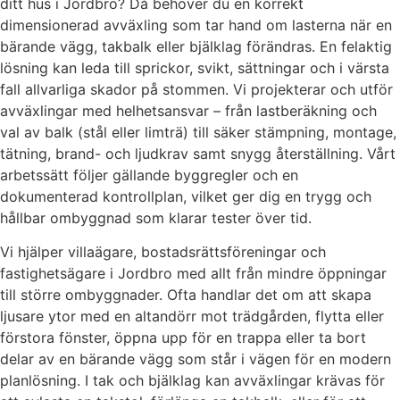
ditt hus i Jordbro? Då behöver du en korrekt
dimensionerad avväxling som tar hand om lasterna när en
bärande vägg, takbalk eller bjälklag förändras. En felaktig
lösning kan leda till sprickor, svikt, sättningar och i värsta
fall allvarliga skador på stommen. Vi projekterar och utför
avväxlingar med helhetsansvar – från lastberäkning och
val av balk (stål eller limträ) till säker stämpning, montage,
tätning, brand- och ljudkrav samt snygg återställning. Vårt
arbetssätt följer gällande byggregler och en
dokumenterad kontrollplan, vilket ger dig en trygg och
hållbar ombyggnad som klarar tester över tid.
Vi hjälper villaägare, bostadsrättsföreningar och
fastighetsägare i Jordbro med allt från mindre öppningar
till större ombyggnader. Ofta handlar det om att skapa
ljusare ytor med en altandörr mot trädgården, flytta eller
förstora fönster, öppna upp för en trappa eller ta bort
delar av en bärande vägg som står i vägen för en modern
planlösning. I tak och bjälklag kan avväxlingar krävas för