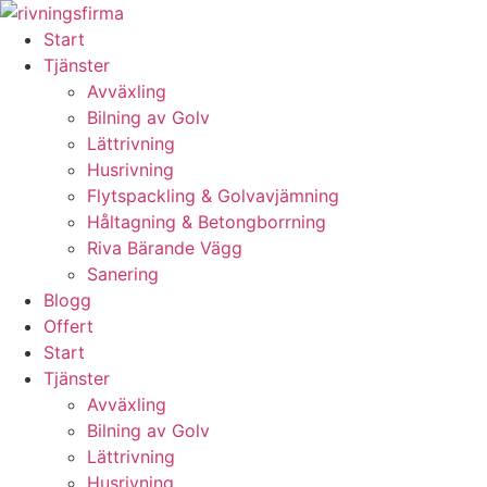
Skip
to
Start
content
Tjänster
Avväxling
Bilning av Golv
Lättrivning
Husrivning
Flytspackling & Golvavjämning
Håltagning & Betongborrning
Riva Bärande Vägg
Sanering
Blogg
Offert
Start
Tjänster
Avväxling
Bilning av Golv
Lättrivning
Husrivning