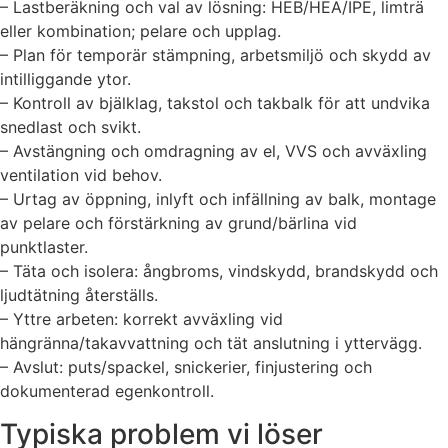
– Lastberäkning och val av lösning: HEB/HEA/IPE, limträ
eller kombination; pelare och upplag.
– Plan för temporär stämpning, arbetsmiljö och skydd av
intilliggande ytor.
– Kontroll av bjälklag, takstol och takbalk för att undvika
snedlast och svikt.
– Avstängning och omdragning av el, VVS och avväxling
ventilation vid behov.
– Urtag av öppning, inlyft och infällning av balk, montage
av pelare och förstärkning av grund/bärlina vid
punktlaster.
– Täta och isolera: ångbroms, vindskydd, brandskydd och
ljudtätning återställs.
– Yttre arbeten: korrekt avväxling vid
hängränna/takavvattning och tät anslutning i yttervägg.
– Avslut: puts/spackel, snickerier, finjustering och
dokumenterad egenkontroll.
Typiska problem vi löser