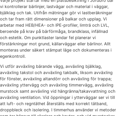
Varje projekt startar med en platsbesiktning i Jordbro där
vi kontrollerar bärlinjer, lastvägar och material i väggar,
bjälklag och tak. Utifrån mätningar gör vi lastberäkningar
och tar fram rätt dimensioner på balkar och upplag. Vi
arbetar med HEB/HEA- och IPE-profiler, limträ och LVL,
beroende på krav på bärförmåga, brandklass, infällnad
och estetik. Om punktlaster landar fel planerar vi
förstärkningar mot grund, källarväggar eller bärlinor. Allt
monteras under säkert stämpat läge och dokumenteras i
egenkontroll.
Vi utför avväxling bärande vägg, avväxling bjälklag,
avväxling takstol och avväxling takbalk, liksom avväxling
för fönster, avväxling altandörr och avväxling för trappa;
avväxling yttervägg och avväxling timmervägg, avväxling
murstock samt avväxling vid hängränna/takavvattning och
avväxling ventilation. Vid öppningar i ytterväggar ser vi till
att luft- och regntäthet återställs med korrekt tätband,
droppbleck och isolering. I timmerhus använder vi metoder
som tar hänsyn till rörelser och knutar, och vid murstockar