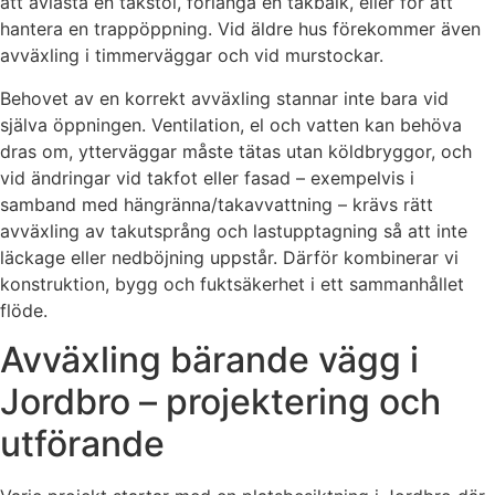
att avlasta en takstol, förlänga en takbalk, eller för att
hantera en trappöppning. Vid äldre hus förekommer även
avväxling i timmerväggar och vid murstockar.
Behovet av en korrekt avväxling stannar inte bara vid
själva öppningen. Ventilation, el och vatten kan behöva
dras om, ytterväggar måste tätas utan köldbryggor, och
vid ändringar vid takfot eller fasad – exempelvis i
samband med hängränna/takavvattning – krävs rätt
avväxling av takutsprång och lastupptagning så att inte
läckage eller nedböjning uppstår. Därför kombinerar vi
konstruktion, bygg och fuktsäkerhet i ett sammanhållet
flöde.
Avväxling bärande vägg i
Jordbro – projektering och
utförande