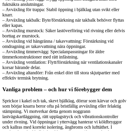
fuktsäkra anslutningar.
– Avväxling för trappa: Stabil öppning i bjälklag utan svikt eller
knarr.
– Avväxling takbalk: Byte/förstärkning när takbalk behöver flyttas
eller kapas.
– Avväxling murstock: Säker lastöverföring vid rivning eller delvis
borttag av murstock.
– Avväxling vid hängränna / takavvattning: Förstärkning vid
omdragning av takavvattning nära öppningar.
– Avväxling timmervägg: Specialanpassningar för äldre
timmerkonstruktioner med rätt infästning.
– Avväxling ventilation: Flytt/förstärkning när ventilationskanaler
korsar bärande delar.
– Avväxling altandörr: Från enkel dörr till stora skjutpartier med
effektiv termisk brytning.
Vanliga problem – och hur vi förebygger dem
Sprickor i kakel och tak, skevt bjälklag, dörrar som kärvar och golv
som börjar knarra beror ofta på bristfällig avväxling eller felaktig
stämpning. Vi motverkar detta genom noggrann
lastvägskartläggning, rätt upplagstryck och vibrationskontroller
under rivning. Vid öppningar i yttervägg hanterar vi köldbryggor
och kallras med korrekt isolering, ångbroms och lufttäthet. I