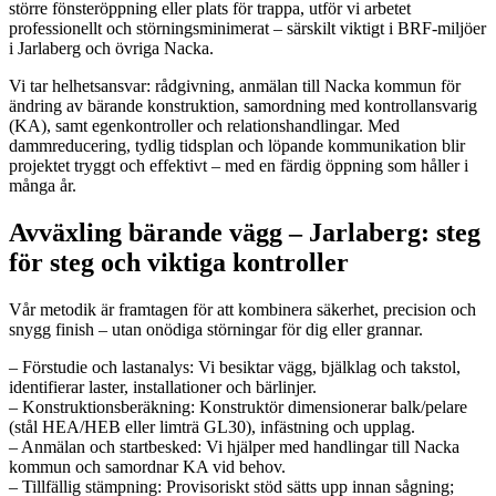
större fönsteröppning eller plats för trappa, utför vi arbetet
professionellt och störningsminimerat – särskilt viktigt i BRF-miljöer
i Jarlaberg och övriga Nacka.
Vi tar helhetsansvar: rådgivning, anmälan till Nacka kommun för
ändring av bärande konstruktion, samordning med kontrollansvarig
(KA), samt egenkontroller och relationshandlingar. Med
dammreducering, tydlig tidsplan och löpande kommunikation blir
projektet tryggt och effektivt – med en färdig öppning som håller i
många år.
Avväxling bärande vägg – Jarlaberg: steg
för steg och viktiga kontroller
Vår metodik är framtagen för att kombinera säkerhet, precision och
snygg finish – utan onödiga störningar för dig eller grannar.
– Förstudie och lastanalys: Vi besiktar vägg, bjälklag och takstol,
identifierar laster, installationer och bärlinjer.
– Konstruktionsberäkning: Konstruktör dimensionerar balk/pelare
(stål HEA/HEB eller limträ GL30), infästning och upplag.
– Anmälan och startbesked: Vi hjälper med handlingar till Nacka
kommun och samordnar KA vid behov.
– Tillfällig stämpning: Provisoriskt stöd sätts upp innan sågning;