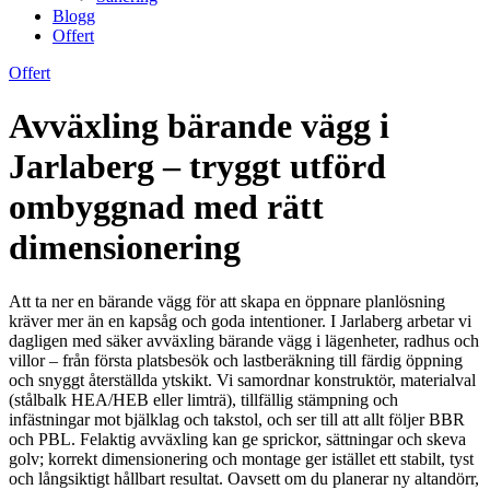
Blogg
Offert
Offert
Avväxling bärande vägg i
Jarlaberg – tryggt utförd
ombyggnad med rätt
dimensionering
Att ta ner en bärande vägg för att skapa en öppnare planlösning
kräver mer än en kapsåg och goda intentioner. I Jarlaberg arbetar vi
dagligen med säker avväxling bärande vägg i lägenheter, radhus och
villor – från första platsbesök och lastberäkning till färdig öppning
och snyggt återställda ytskikt. Vi samordnar konstruktör, materialval
(stålbalk HEA/HEB eller limträ), tillfällig stämpning och
infästningar mot bjälklag och takstol, och ser till att allt följer BBR
och PBL. Felaktig avväxling kan ge sprickor, sättningar och skeva
golv; korrekt dimensionering och montage ger istället ett stabilt, tyst
och långsiktigt hållbart resultat. Oavsett om du planerar ny altandörr,