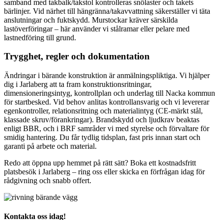
samband med takbalk/takstol kontrolleras snölaster och takets
bärlinjer. Vid närhet till hängränna/takavvattning säkerställer vi täta
anslutningar och fuktskydd. Murstockar kräver särskilda
lastöverföringar – här använder vi stålramar eller pelare med
lastnedföring till grund.
Trygghet, regler och dokumentation
Ändringar i bärande konstruktion är anmälningspliktiga. Vi hjälper
dig i Jarlaberg att ta fram konstruktionsritningar,
dimensioneringsintyg, kontrollplan och underlag till Nacka kommun
för startbesked. Vid behov anlitas kontrollansvarig och vi levererar
egenkontroller, relationsritning och materialintyg (CE-märkt stål,
klassade skruv/förankringar). Brandskydd och ljudkrav beaktas
enligt BBR, och i BRF samråder vi med styrelse och förvaltare för
smidig hantering. Du får tydlig tidsplan, fast pris innan start och
garanti på arbete och material.
Redo att öppna upp hemmet på rätt sätt? Boka ett kostnadsfritt
platsbesök i Jarlaberg – ring oss eller skicka en förfrågan idag för
rådgivning och snabb offert.
Kontakta oss idag!