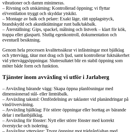
vibrationer och damm minimeras.
– Rivning och utskärning: Kontrollerad öppning; vi flyttar
el/ventilation tryggt och skyddar ytskikt.
– Montage av balk och pelare: Exakt läge, rätt upplagstryck,
brandskydd och akustiktätningar runt balk/takbalk.
– Återställning: Gips, spackel, målning och listverk – klart för kök,
trappa eller glasparti. Slutlig egenkontroll, dokumentation och
eventuell besiktning.
Genom hela processen kvalitetssäkrar vi infästningar mot bjälklag
och yttervägg, tätar mot drag och ljud, samt kontrollerar fuktsäkerhet
vid ytterväggsöppningar. Slutresultatet blir en stabil öppning som
möter både form och funktion.
Tjänster inom avväxling vi utför i Jarlaberg
– Avväxling bärande vägg: Skapa öppna planlösningar med
dimensionerad stål- eller limträbalk.
– Avväxling takstol: Omfördelning av taklaster vid planändringar på
vind/övervåning.
– Avväxling bjälklag: För större öppningar eller borttag av bärande
delar i mellanbjälklag.
– Avväxling för fönster: Nytt eller större fönster med korrekt
överstycke och isolering.
– Avväxling yttervägg: Trygg öppning mot trädgård/altan med