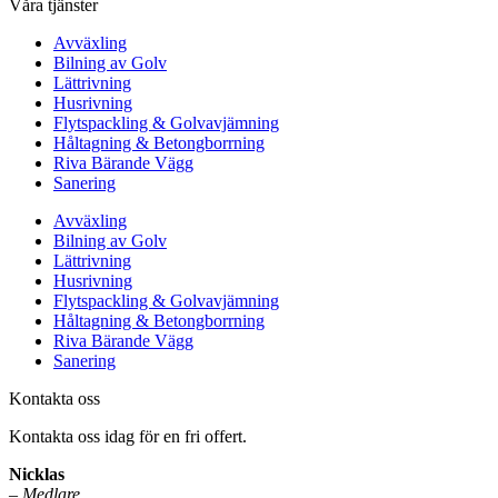
Våra tjänster
Avväxling
Bilning av Golv
Lättrivning
Husrivning
Flytspackling & Golvavjämning
Håltagning & Betongborrning
Riva Bärande Vägg
Sanering
Avväxling
Bilning av Golv
Lättrivning
Husrivning
Flytspackling & Golvavjämning
Håltagning & Betongborrning
Riva Bärande Vägg
Sanering
Kontakta oss
Kontakta oss idag för en fri offert.
Nicklas
–
Medlare