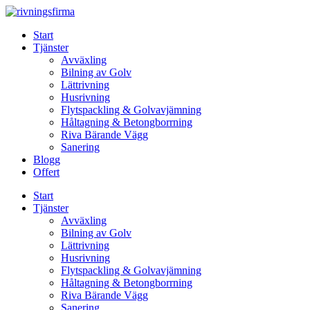
Skip
to
Start
content
Tjänster
Avväxling
Bilning av Golv
Lättrivning
Husrivning
Flytspackling & Golvavjämning
Håltagning & Betongborrning
Riva Bärande Vägg
Sanering
Blogg
Offert
Start
Tjänster
Avväxling
Bilning av Golv
Lättrivning
Husrivning
Flytspackling & Golvavjämning
Håltagning & Betongborrning
Riva Bärande Vägg
Sanering