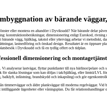
ombyggnation av bärande väggar,
fönster eller montera en altandörr i Dyviksudd? När bärande delar påver
lösning: konstruktionsberäkningar, dimensionering enligt Eurokod, rivni
bärande vägg, bjälklag, takstol eller yttervägg arbetar vi metodiskt, d
ttningar, lastnedföring och önskad design. Resultatet är en öppnare pla
platsbesök i Dyviksudd och få en tydlig offert och tidplan.
essionell dimensionering och montagetjänst
i analyserar lastvägar, flyttar punktlaster till nya bärlinor/pelare och 
alk för slanka lösningar som kan döljas i tak/bjälklag, eller limträ/LVL 
g, balklyft, infästning, brandskydd och inkapsling) och gör egenkontrolle
 från timmerväggar och äldre plankväggar till moderna regelväggar. Vid
t intilliggande lägenheter eller våningsplan. Du får relationshandlingar