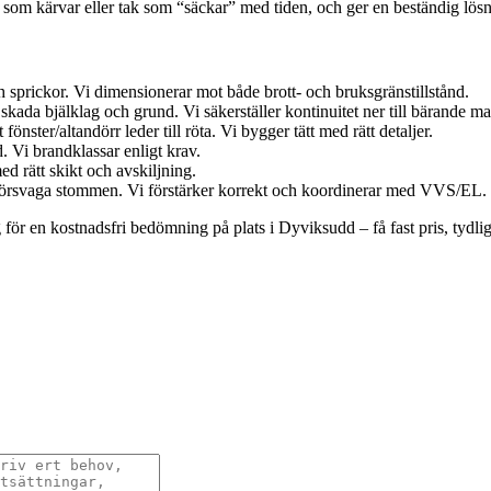
r som kärvar eller tak som “säckar” med tiden, och ger en beständig lös
 sprickor. Vi dimensionerar mot både brott- och bruksgränstillstånd.
skada bjälklag och grund. Vi säkerställer kontinuitet ner till bärande ma
önster/altandörr leder till röta. Vi bygger tätt med rätt detaljer.
 Vi brandklassar enligt krav.
d rätt skikt och avskiljning.
n försvaga stommen. Vi förstärker korrekt och koordinerar med VVS/EL.
för en kostnadsfri bedömning på plats i Dyviksudd – få fast pris, tydlig