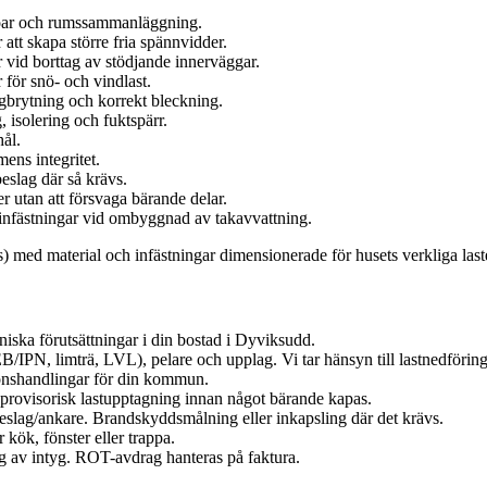
söar och rumssammanläggning.
r att skapa större fria spännvidder.
r vid borttag av stödjande innerväggar.
för snö- och vindlast.
gbrytning och korrekt bleckning.
 isolering och fuktspärr.
hål.
ns integritet.
eslag där så krävs.
r utan att försvaga bärande delar.
 infästningar vid ombyggnad av takavvattning.
 med material och infästningar dimensionerade för husets verkliga last
iska förutsättningar i din bostad i Dyviksudd.
IPN, limträ, LVL), pelare och upplag. Vi tar hänsyn till lastnedföring
ionshandlingar för din kommun.
rovisorisk lastupptagning innan något bärande kapas.
eslag/ankare. Brandskyddsmålning eller inkapsling där det krävs.
 kök, fönster eller trappa.
g av intyg. ROT-avdrag hanteras på faktura.