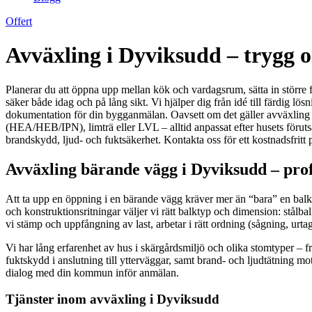
Offert
Avväxling i Dyviksudd – trygg 
Planerar du att öppna upp mellan kök och vardagsrum, sätta in större 
säker både idag och på lång sikt. Vi hjälper dig från idé till färdig 
dokumentation för din bygganmälan. Oavsett om det gäller avväxling i 
(HEA/HEB/IPN), limträ eller LVL – alltid anpassat efter husets förutsä
brandskydd, ljud- och fuktsäkerhet. Kontakta oss för ett kostnadsfritt 
Avväxling bärande vägg i Dyviksudd – prof
Att ta upp en öppning i en bärande vägg kräver mer än “bara” en balk. V
och konstruktionsritningar väljer vi rätt balktyp och dimension: stålb
vi stämp och uppfångning av last, arbetar i rätt ordning (sågning, urta
Vi har lång erfarenhet av hus i skärgårdsmiljö och olika stomtyper –
fuktskydd i anslutning till ytterväggar, samt brand- och ljudtätning mo
dialog med din kommun inför anmälan.
Tjänster inom avväxling i Dyviksudd