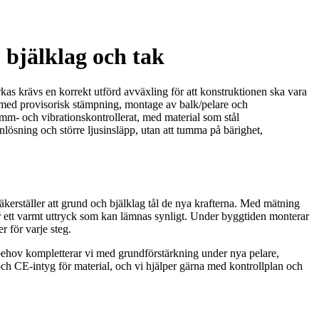
 bjälklag och tak
kas krävs en korrekt utförd avväxling för att konstruktionen ska vara
ng med provisorisk stämpning, montage av balk/pelare och
amm- och vibrationskontrollerat, med material som stål
nlösning och större ljusinsläpp, utan att tumma på bärighet,
säkerställer att grund och bjälklag tål de nya krafterna. Med mätning
för ett varmt uttryck som kan lämnas synligt. Under byggtiden monterar
r för varje steg.
 behov kompletterar vi med grundförstärkning under nya pelare,
 och CE-intyg för material, och vi hjälper gärna med kontrollplan och