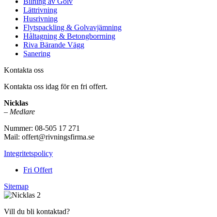
Bilning av Golv
Lättrivning
Husrivning
Flytspackling & Golvavjämning
Håltagning & Betongborrning
Riva Bärande Vägg
Sanering
Kontakta oss
Kontakta oss idag för en fri offert.
Nicklas
–
Medlare
Nummer: 08-505 17 271
Mail: offert@rivningsfirma.se
Integritetspolicy
Fri Offert
Sitemap
Vill du bli kontaktad?