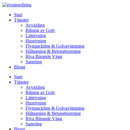
Skip
to
Start
content
Tjänster
Avväxling
Bilning av Golv
Lättrivning
Husrivning
Flytspackling & Golvavjämning
Håltagning & Betongborrning
Riva Bärande Vägg
Sanering
Blogg
Start
Tjänster
Avväxling
Bilning av Golv
Lättrivning
Husrivning
Flytspackling & Golvavjämning
Håltagning & Betongborrning
Riva Bärande Vägg
Sanering
Blogg