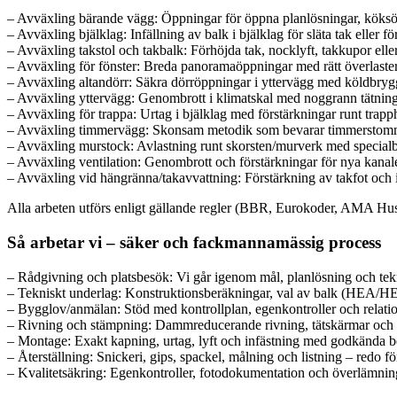
– Avväxling bärande vägg: Öppningar för öppna planlösningar, kök
– Avväxling bjälklag: Infällning av balk i bjälklag för släta tak eller fö
– Avväxling takstol och takbalk: Förhöjda tak, nocklyft, takkupor elle
– Avväxling för fönster: Breda panoramaöppningar med rätt överlaster 
– Avväxling altandörr: Säkra dörröppningar i yttervägg med köldbryg
– Avväxling yttervägg: Genombrott i klimatskal med noggrann tätning,
– Avväxling för trappa: Urtag i bjälklag med förstärkningar runt trapp
– Avväxling timmervägg: Skonsam metodik som bevarar timmerstomme
– Avväxling murstock: Avlastning runt skorsten/murverk med specialb
– Avväxling ventilation: Genombrott och förstärkningar för nya kanale
– Avväxling vid hängränna/takavvattning: Förstärkning av takfot och
Alla arbeten utförs enligt gällande regler (BBR, Eurokoder, AMA Hus)
Så arbetar vi – säker och fackmannamässig process
– Rådgivning och platsbesök: Vi går igenom mål, planlösning och tekn
– Tekniskt underlag: Konstruktionsberäkningar, val av balk (HEA/HEB/
– Bygglov/anmälan: Stöd med kontrollplan, egenkontroller och relat
– Rivning och stämpning: Dammreducerande rivning, tätskärmar och p
– Montage: Exakt kapning, urtag, lyft och infästning med godkända b
– Återställning: Snickeri, gips, spackel, målning och listning – redo för
– Kvalitetsäkring: Egenkontroller, fotodokumentation och överlämnin