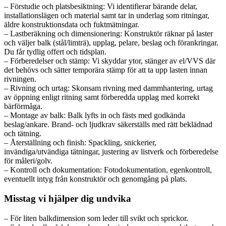
– Förstudie och platsbesiktning: Vi identifierar bärande delar,
installationslägen och material samt tar in underlag som ritningar,
äldre konstruktionsdata och fuktmätningar.
– Lastberäkning och dimensionering: Konstruktör räknar på laster
och väljer balk (stål/limträ), upplag, pelare, beslag och förankringar.
Du får tydlig offert och tidsplan.
– Förberedelser och stämp: Vi skyddar ytor, stänger av el/VVS där
det behövs och sätter temporära stämp för att ta upp lasten innan
rivningen.
– Rivning och urtag: Skonsam rivning med dammhantering, urtag
av öppning enligt ritning samt förberedda upplag med korrekt
bärförmåga.
– Montage av balk: Balk lyfts in och fästs med godkända
beslag/ankare. Brand- och ljudkrav säkerställs med rätt beklädnad
och tätning.
– Återställning och finish: Spackling, snickerier,
invändiga/utvändiga tätningar, justering av listverk och förberedelse
för måleri/golv.
– Kontroll och dokumentation: Fotodokumentation, egenkontroll,
eventuellt intyg från konstruktör och genomgång på plats.
Misstag vi hjälper dig undvika
– För liten balkdimension som leder till svikt och sprickor.