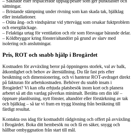
– Saknade eller felplacerade upplag/pelare som ger punktlaster och
sättningar.
– Bristande stämpning under rivning som kan skada tak, bjälklag
eller installationer.
– Otäta ång- och vindspärrar vid yttervägg som orsakar fuktproblem
och energiläckage.
– Felaktiga urtag för ventilation och rör som försvagar bärande delar.
– Köldbryggor kring fönster/altandörr på grund av slarv med
isolering och anslutningar.
Pris, ROT och snabb hjälp i Brogärdet
Kostnaden för avväxling beror på öppningens storlek, val av balk,
åtkomlighet och behov av återställning. Du får fast pris efter
besiktning och dimensionering, och vi hanterar ROT-avdraget direkt
på fakturan för arbetskostnaden. Behöver du snabb insats i
Brogärdet? Vi kan ofta erbjuda platsbesök inom kort och planera
arbetet så att din vardag påverkas minimalt. Berätta om din idé –
öppnare planlösning, nytt fönster, altandörr eller förstärkning av tak
och bjälklag – så tar vi fram en trygg lösning från beräkning till
färdigt resultat.
Kontakta oss idag för kostnadsfri rådgivning och offert på avväxling
i Brogärdet. Boka ditt hembesök nu och få en säker, snygg och
hållbar ombyggnation från start till mål.