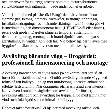
och tar ansvar för en trygg process som minimerar vibrationer,
sprickbildning och sättningar – både under och efter arbetet.
Vi börjar alltid med platsbesök i Brogärdet, där vi kontrollerar
stomme (trä, betong, timmer), fuktnivåer, befintliga öppningar,
installationsdragningar och bärande riktningar. Utifrån detta gör vi
lastnedräkning och dimensionerar balk (HEB/IPE-stål eller limträ),
pelare och upplag. Därefter planeras temporär avstämpling,
demontering, urtag, montage och brand-/ljudtäta anslutningar samt
återställning av väggar, golv och tak. Vid behov hjälper vi även med
bygglov/anmälan och samverkan med kontrollansvarig.
Avväxling bärande vägg – Brogärdet:
professionell dimensionering och montage
Avväxling handlar om att flytta laster på ett kontrollerat sätt så att
huset förblir stabilt och säkert. Vi utför avväxling bärande vägg med
fokus på rätt balktyp, upplag mot mur/betong, korrekta ankare och
effektiv lastspridning. När öppningar planeras i fasad eller interiört
kan vi även kombinera åtgärder som avväxling för fönster,
avväxling altandörr och avväxling för trappa, alltid med tätning mot
vind- och fuktskydd samt minimala köldbryggor.
Behöver taket förstärkas? Vi hjälper med avväxling takstol och