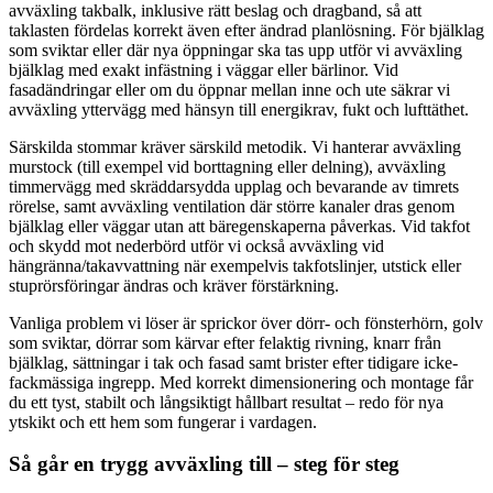
avväxling takbalk, inklusive rätt beslag och dragband, så att
taklasten fördelas korrekt även efter ändrad planlösning. För bjälklag
som sviktar eller där nya öppningar ska tas upp utför vi avväxling
bjälklag med exakt infästning i väggar eller bärlinor. Vid
fasadändringar eller om du öppnar mellan inne och ute säkrar vi
avväxling yttervägg med hänsyn till energikrav, fukt och lufttäthet.
Särskilda stommar kräver särskild metodik. Vi hanterar avväxling
murstock (till exempel vid borttagning eller delning), avväxling
timmervägg med skräddarsydda upplag och bevarande av timrets
rörelse, samt avväxling ventilation där större kanaler dras genom
bjälklag eller väggar utan att bäregenskaperna påverkas. Vid takfot
och skydd mot nederbörd utför vi också avväxling vid
hängränna/takavvattning när exempelvis takfotslinjer, utstick eller
stuprörsföringar ändras och kräver förstärkning.
Vanliga problem vi löser är sprickor över dörr- och fönsterhörn, golv
som sviktar, dörrar som kärvar efter felaktig rivning, knarr från
bjälklag, sättningar i tak och fasad samt brister efter tidigare icke-
fackmässiga ingrepp. Med korrekt dimensionering och montage får
du ett tyst, stabilt och långsiktigt hållbart resultat – redo för nya
ytskikt och ett hem som fungerar i vardagen.
Så går en trygg avväxling till – steg för steg