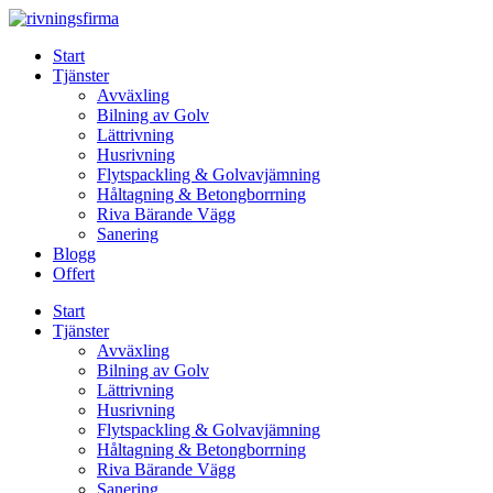
Skip
to
Start
content
Tjänster
Avväxling
Bilning av Golv
Lättrivning
Husrivning
Flytspackling & Golvavjämning
Håltagning & Betongborrning
Riva Bärande Vägg
Sanering
Blogg
Offert
Start
Tjänster
Avväxling
Bilning av Golv
Lättrivning
Husrivning
Flytspackling & Golvavjämning
Håltagning & Betongborrning
Riva Bärande Vägg
Sanering