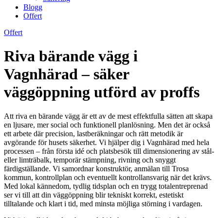
Blogg
Offert
Offert
Riva bärande vägg i
Vagnhärad – säker
väggöppning utförd av proffs
Att riva en bärande vägg är ett av de mest effektfulla sätten att skapa
en ljusare, mer social och funktionell planlösning. Men det är också
ett arbete där precision, lastberäkningar och rätt metodik är
avgörande för husets säkerhet. Vi hjälper dig i Vagnhärad med hela
processen – från första idé och platsbesök till dimensionering av stål-
eller limträbalk, temporär stämpning, rivning och snyggt
färdigställande. Vi samordnar konstruktör, anmälan till Trosa
kommun, kontrollplan och eventuellt kontrollansvarig när det krävs.
Med lokal kännedom, tydlig tidsplan och en trygg totalentreprenad
ser vi till att din väggöppning blir tekniskt korrekt, estetiskt
tilltalande och klart i tid, med minsta möjliga störning i vardagen.