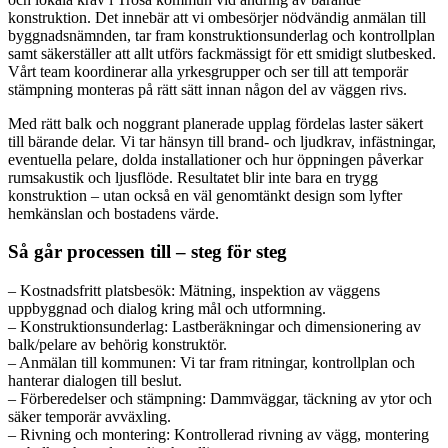
konstruktion. Det innebär att vi ombesörjer nödvändig anmälan till
byggnadsnämnden, tar fram konstruktionsunderlag och kontrollplan
samt säkerställer att allt utförs fackmässigt för ett smidigt slutbesked.
Vårt team koordinerar alla yrkesgrupper och ser till att temporär
stämpning monteras på rätt sätt innan någon del av väggen rivs.
Med rätt balk och noggrant planerade upplag fördelas laster säkert
till bärande delar. Vi tar hänsyn till brand- och ljudkrav, infästningar,
eventuella pelare, dolda installationer och hur öppningen påverkar
rumsakustik och ljusflöde. Resultatet blir inte bara en trygg
konstruktion – utan också en väl genomtänkt design som lyfter
hemkänslan och bostadens värde.
Så går processen till – steg för steg
– Kostnadsfritt platsbesök: Mätning, inspektion av väggens
uppbyggnad och dialog kring mål och utformning.
– Konstruktionsunderlag: Lastberäkningar och dimensionering av
balk/pelare av behörig konstruktör.
– Anmälan till kommunen: Vi tar fram ritningar, kontrollplan och
hanterar dialogen till beslut.
– Förberedelser och stämpning: Dammväggar, täckning av ytor och
säker temporär avväxling.
– Rivning och montering: Kontrollerad rivning av vägg, montering