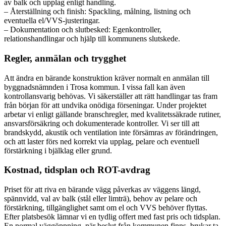
av balk och upplag enligt handling.
– Återställning och finish: Spackling, målning, listning och
eventuella el/VVS-justeringar.
– Dokumentation och slutbesked: Egenkontroller,
relationshandlingar och hjälp till kommunens slutskede.
Regler, anmälan och trygghet
Att ändra en bärande konstruktion kräver normalt en anmälan till
byggnadsnämnden i Trosa kommun. I vissa fall kan även
kontrollansvarig behövas. Vi säkerställer att rätt handlingar tas fram
från början för att undvika onödiga förseningar. Under projektet
arbetar vi enligt gällande branschregler, med kvalitetssäkrade rutiner,
ansvarsförsäkring och dokumenterade kontroller. Vi ser till att
brandskydd, akustik och ventilation inte försämras av förändringen,
och att laster förs ned korrekt via upplag, pelare och eventuell
förstärkning i bjälklag eller grund.
Kostnad, tidsplan och ROT-avdrag
Priset för att riva en bärande vägg påverkas av väggens längd,
spännvidd, val av balk (stål eller limträ), behov av pelare och
förstärkning, tillgänglighet samt om el och VVS behöver flyttas.
Efter platsbesök lämnar vi en tydlig offert med fast pris och tidsplan.
En normal väggöppning, när beslut från kommunen finns, brukar ta