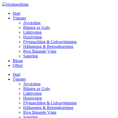
Skip
to
Start
content
Tjänster
Avväxling
Bilning av Golv
Lättrivning
Husrivning
Flytspackling & Golvavjämning
Håltagning & Betongborrning
Riva Bärande Vägg
Sanering
Blogg
Offert
Start
Tjänster
Avväxling
Bilning av Golv
Lättrivning
Husrivning
Flytspackling & Golvavjämning
Håltagning & Betongborrning
Riva Bärande Vägg
Sanering