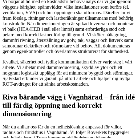
Vi börjar alltid med en kostnadsfri behovsanalys där vi går igenom
väggens bärighet, spännvidder, vilka installationer som berörs (el,
ventilation, VVS) och hur öppningen ska utformas. Därefter tar vi
fram förslag, ritningar och lastberäkningar tillsammans med behörig
konstruktör. När dimensioneringen är spikad levererar och monterar
vi balk (HEA/HEB i stål eller limträ) samt erforderliga stöd och
pelare med korrekt lastnedföring till grund. Vi sköter håltagning,
dammfri rivning, återställning av golv, tak, väggar och listverk samt
samordnar elektriker och rörmokare vid behov. Allt dokumenteras
genom egenkontroller och överlämnas strukturerat för slutbesked.
Kvalitet, säkerhet och tydlig kommunikation driver varje steg i vårt
arbete. Vi arbetar med dammreducering, skydd av ytor och ett
noggrant logistiskt upplägg för att minimera byggtid och störningar.
Självklart erbjuder vi garanti på utfört arbete och hjälper dig nyttja
ROT-avdraget för att sänka arbetskostnaden.
Riva bärande vägg i Vagnhärad – från idé
till färdig öppning med korrekt
dimensionering
När du anlitar oss får du en helhetslösning anpassad för villor,
radhus och fritidshus i Vagnhärad. Vi följer Boverkets byggregler
och lokala krav i Trosa kommun vid ändring av bärande