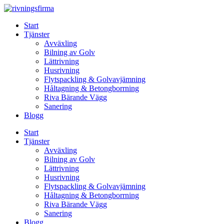
Skip
to
Start
content
Tjänster
Avväxling
Bilning av Golv
Lättrivning
Husrivning
Flytspackling & Golvavjämning
Håltagning & Betongborrning
Riva Bärande Vägg
Sanering
Blogg
Start
Tjänster
Avväxling
Bilning av Golv
Lättrivning
Husrivning
Flytspackling & Golvavjämning
Håltagning & Betongborrning
Riva Bärande Vägg
Sanering
Blogg