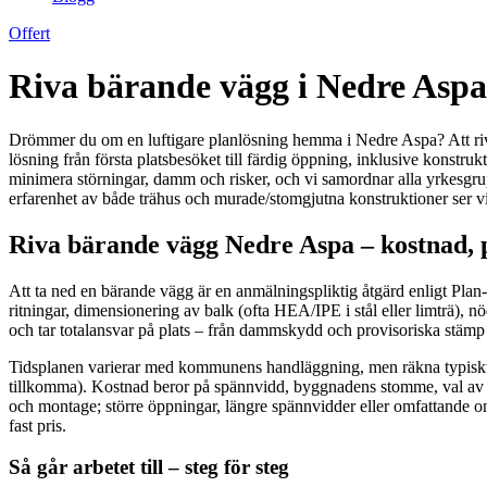
Offert
Riva bärande vägg i Nedre Aspa
Drömmer du om en luftigare planlösning hemma i Nedre Aspa? Att riva
lösning från första platsbesöket till färdig öppning, inklusive konstrukt
minimera störningar, damm och risker, och vi samordnar alla yrkesgrup
erfarenhet av både trähus och murade/stomgjutna konstruktioner ser vi 
Riva bärande vägg Nedre Aspa – kostnad, p
Att ta ned en bärande vägg är en anmälningspliktig åtgärd enligt Plan
ritningar, dimensionering av balk (ofta HEA/IPE i stål eller limträ), 
och tar totalansvar på plats – från dammskydd och provisoriska stämp t
Tidsplanen varierar med kommunens handläggning, men räkna typiskt m
tillkomma). Kostnad beror på spännvidd, byggnadens stomme, val av bal
och montage; större öppningar, längre spännvidder eller omfattande 
fast pris.
Så går arbetet till – steg för steg