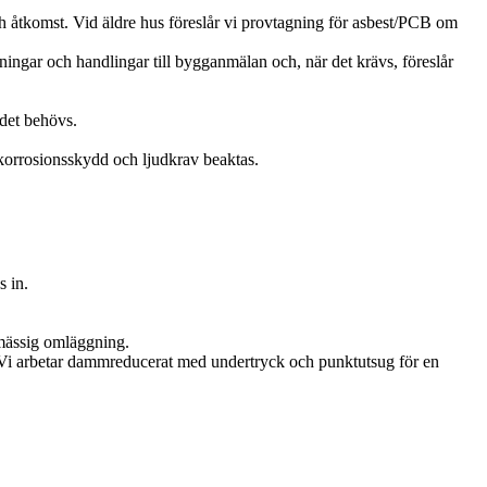
h åtkomst. Vid äldre hus föreslår vi provtagning för asbest/PCB om
ingar och handlingar till bygganmälan och, när det krävs, föreslår
.
 det behövs.
korrosionsskydd och ljudkrav beaktas.
s in.
ckmässig omläggning.
r. Vi arbetar dammreducerat med undertryck och punktutsug för en