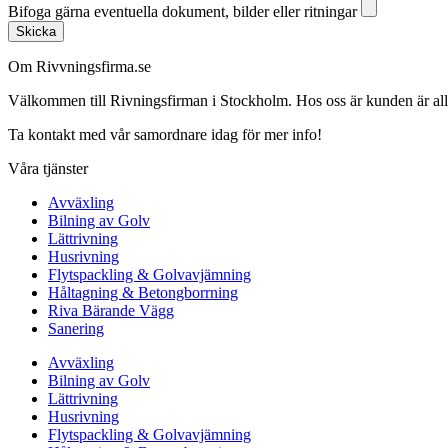
Bifoga gärna eventuella dokument, bilder eller ritningar
Skicka
Om Rivvningsfirma.se
Välkommen till Rivningsfirman i Stockholm. Hos oss är kunden är alltid 
Ta kontakt med vår samordnare idag för mer info!
Våra tjänster
Avväxling
Bilning av Golv
Lättrivning
Husrivning
Flytspackling & Golvavjämning
Håltagning & Betongborrning
Riva Bärande Vägg
Sanering
Avväxling
Bilning av Golv
Lättrivning
Husrivning
Flytspackling & Golvavjämning