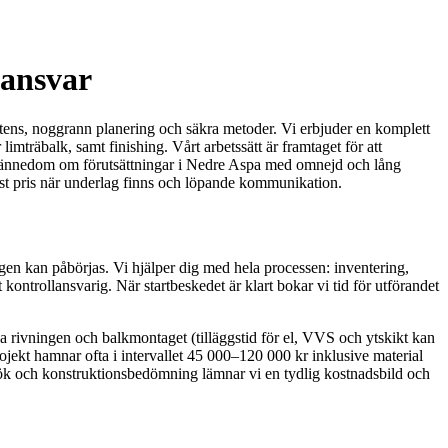
lansvar
ens, noggrann planering och säkra metoder. Vi erbjuder en komplett
limträbalk, samt finishing. Vårt arbetssätt är framtaget för att
kal kännedom om förutsättningar i Nedre Aspa med omnejd och lång
fast pris när underlag finns och löpande kommunikation.
gen kan påbörjas. Vi hjälper dig med hela processen: inventering,
ontrollansvarig. När startbeskedet är klart bokar vi tid för utförandet
rivningen och balkmontaget (tilläggstid för el, VVS och ytskikt kan
jekt hamnar ofta i intervallet 45 000–120 000 kr inklusive material
ök och konstruktionsbedömning lämnar vi en tydlig kostnadsbild och