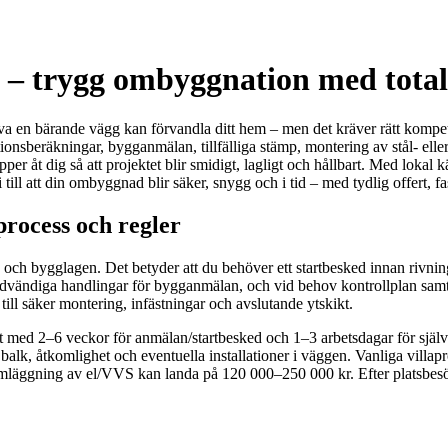
 – trygg ombyggnation med tota
 en bärande vägg kan förvandla ditt hem – men det kräver rätt kompet
ionsberäkningar, bygganmälan, tillfälliga stämp, montering av stål- eller 
per åt dig så att projektet blir smidigt, lagligt och hållbart. Med lo
till att din ombyggnad blir säker, snygg och i tid – med tydlig offert, 
rocess och regler
- och bygglagen. Det betyder att du behöver ett startbesked innan rivnin
nödvändiga handlingar för bygganmälan, och vid behov kontrollplan samt k
ill säker montering, infästningar och avslutande ytskikt.
ed 2–6 veckor för anmälan/startbesked och 1–3 arbetsdagar för själva 
k, åtkomlighet och eventuella installationer i väggen. Vanliga villapro
omläggning av el/VVS kan landa på 120 000–250 000 kr. Efter platsbes