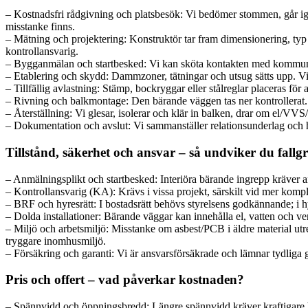
– Kostnadsfri rådgivning och platsbesök: Vi bedömer stommen, går ige
misstanke finns.
– Mätning och projektering: Konstruktör tar fram dimensionering, typ 
kontrollansvarig.
– Bygganmälan och startbesked: Vi kan sköta kontakten med kommunen
– Etablering och skydd: Dammzoner, tätningar och utsug sätts upp. Vi 
– Tillfällig avlastning: Stämp, bockryggar eller stålreglar placeras för a
– Rivning och balkmontage: Den bärande väggen tas ner kontrollerat.
– Återställning: Vi glesar, isolerar och klär in balken, drar om el/VVS
– Dokumentation och avslut: Vi sammanställer relationsunderlag och h
Tillstånd, säkerhet och ansvar – så undviker du fallg
– Anmälningsplikt och startbesked: Interiöra bärande ingrepp kräver anm
– Kontrollansvarig (KA): Krävs i vissa projekt, särskilt vid mer komp
– BRF och hyresrätt: I bostadsrätt behövs styrelsens godkännande; i hy
– Dolda installationer: Bärande väggar kan innehålla el, vatten och ve
– Miljö och arbetsmiljö: Misstanke om asbest/PCB i äldre material ut
tryggare inomhusmiljö.
– Försäkring och garanti: Vi är ansvarsförsäkrade och lämnar tydliga ga
Pris och offert – vad påverkar kostnaden?
– Spännvidd och öppningsbredd: Längre spännvidd kräver kraftigare ba