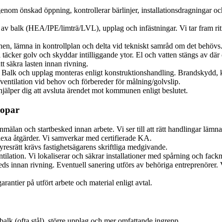
nom önskad öppning, kontrollerar bärlinjer, installationsdragningar oc
av balk (HEA/IPE/limträ/LVL), upplag och infästningar. Vi tar fram ritn
, lämna in kontrollplan och delta vid tekniskt samråd om det behövs
täcker golv och skyddar intilliggande ytor. El och vatten stängs av där
tt säkra lasten innan rivning.
 Balk och upplag monteras enligt konstruktionshandling. Brandskydd, 
/ventilation vid behov och förbereder för målning/golvslip.
jälper dig att avsluta ärendet mot kommunen enligt beslutet.
ropar
älan och startbesked innan arbete. Vi ser till att rätt handlingar lämna
lexa åtgärder. Vi samverkar med certifierade KA.
resrätt krävs fastighetsägarens skriftliga medgivande.
ntilation. Vi lokaliserar och säkrar installationer med spårning och fa
reds innan rivning. Eventuell sanering utförs av behöriga entreprenöre
rantier på utfört arbete och material enligt avtal.
lk (ofta stål), större upplag och mer omfattande ingrepp.