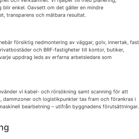
ghet och verksamhet. Vi hjälper till med planering,
 blir enkel. Oavsett om det gäller en mindre
het, transparens och mätbara resultat.
nebär försiktig nedmontering av väggar, golv, innertak, fast
privatbostäder och BRF-fastigheter till kontor, butiker,
 varje uppdrag leds av erfarna arbetsledare som
nvänder vi kabel- och rörsökning samt scanning för att
en, dammzoner och logistikpunkter tas fram och förankras i
maskinell bearbetning – utifrån byggnadens förutsättningar.
ng