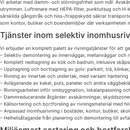
Vi arbetar med damm- och störningsfrihet som mål. Avskärm
utrymmen. Luftrenare med HEPA-filter, punktutsug och H-k
särskilda gångstråk och hiss-/trappskydd säkrar transporte
som kontor, butiker och boendemiljöer där verksamheten må
Tjänster inom selektiv inomhusriv
Vi erbjuder en komplett palett av rivningstjänster för att g
– Selektiv demontering av innerväggar, mellanväggar och r
– Komplett nedtagning av kök och badrum, inklusive skåpsin
– Upptagning och borttagning av golv: parkett, trä, klinker,
– Rivning av innertak och undertak, med varsam hantering 
– Avlägsnande av kakel, puts, paneler och andra väggbeklä
– Rivningsarbeten inför ombyggnation, lokalanpassning oc
– Dammreducerande åtgärder: avskärmningar, skyddszoner, 
– Källsortering och bortforsling av rivningsmaterial med 
– Anpassad inomhusrivning i bostäder, kontor, butiker, skolo
– Helhetsåtagande från planering och demontering till avfal