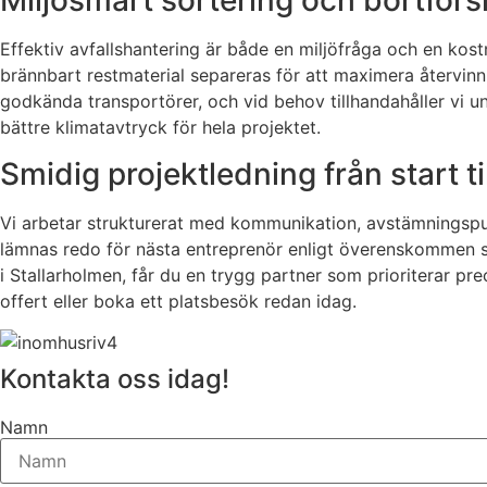
Miljösmart sortering och bortfors
Effektiv avfallshantering är både en miljöfråga och en kostna
brännbart restmaterial separeras för att maximera återvinni
godkända transportörer, och vid behov tillhandahåller vi u
bättre klimatavtryck för hela projektet.
Smidig projektledning från start ti
Vi arbetar strukturerat med kommunikation, avstämningspunk
lämnas redo för nästa entreprenör enligt överenskommen spec
i Stallarholmen, får du en trygg partner som prioriterar pr
offert eller boka ett platsbesök redan idag.
Kontakta oss idag!
Namn