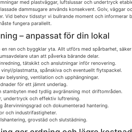
ningar med plastväggar, luftslussar och undertryck etable
lassade dammsugare används konsekvent. Golv, väggar och 
r. Vid behov tidsstyr vi bullrande moment och informerar be
ste fungera parallellt.
ning – anpassat för din lokal
e en ren och byggklar yta. Allt utförs med spårbarhet, säker
umsavdelare utan att påverka bärande delar.
redning, tätskikt och anslutningar inför renovering.
 vinyl/plastmatta, spånskiva och eventuellt flytspackel.
av belysning, ventilation och upphängningar.
dnader för ett jämnt underlag.
h stambyten med tydlig avgränsning mot driftområden.
undertryck och effektiv luftrening.
hög återvinningsgrad och dokumenterad hantering.
r och industrifastigheter.
lshantering, grovstäd och slutstädning.