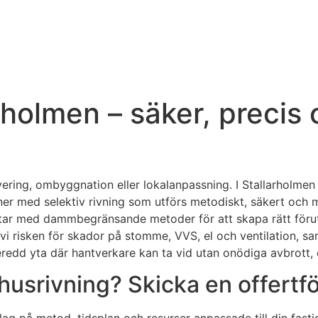
holmen – säker, precis o
ering, ombyggnation eller lokalanpassning. I Stallarholmen 
oner med selektiv rivning som utförs metodiskt, säkert och 
etar med dammbegränsande metoder för att skapa rätt förut
i risken för skador på stomme, VVS, el och ventilation, sam
beredd yta där hantverkare kan ta vid utan onödiga avbrott, 
usrivning? Skicka en offertfö