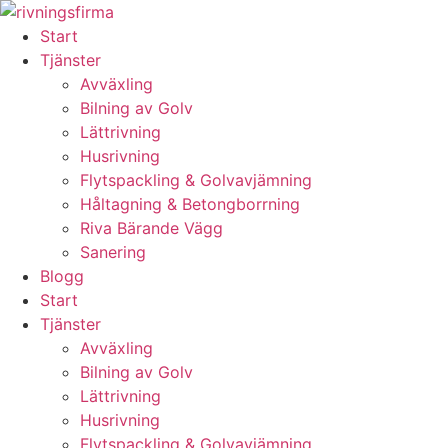
Skip
to
Start
content
Tjänster
Avväxling
Bilning av Golv
Lättrivning
Husrivning
Flytspackling & Golvavjämning
Håltagning & Betongborrning
Riva Bärande Vägg
Sanering
Blogg
Start
Tjänster
Avväxling
Bilning av Golv
Lättrivning
Husrivning
Flytspackling & Golvavjämning