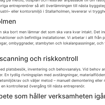
lag på metod, tidsplan och resurser anpassade till din fasti
iga entreprenörer så att överlämningen till nästa byggsteg
ustri– eller kontorsmiljö i Stallarholmen, levererar vi trygg
holmen
om ska bort men lämnar det som ska vara kvar intakt. Det in
ktioner och befintliga installationer. Vi arbetar i allt från 
ringar, ombyggnader, stambyten och lokalanpassningar, och
scanning och riskkontroll
 med platsbesök, inventering och behovsanalys. Vid behov a
ner. En tydlig rivningsplan med avstängningar, materialflöd
betsmiljökrav och väljer metod – manuell demontering eller 
 en kontrollerad övergång till nästa entreprenör.
te som håller verksamheten igå