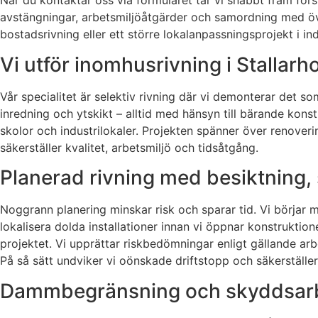
När du kontaktar oss via formuläret tar vi snabbt fram förs
avstängningar, arbetsmiljöåtgärder och samordning med övr
bostadsrivning eller ett större lokalanpassningsprojekt i ind
Vi utför inomhusrivning i Stallar
Vår specialitet är selektiv rivning där vi demonterar det s
inredning och ytskikt – alltid med hänsyn till bärande konstru
skolor och industrilokaler. Projekten spänner över renove
säkerställer kvalitet, arbetsmiljö och tidsåtgång.
Planerad rivning med besiktning, 
Noggrann planering minskar risk och sparar tid. Vi börjar
lokalisera dolda installationer innan vi öppnar konstruktio
projektet. Vi upprättar riskbedömningar enligt gällande ar
På så sätt undviker vi oönskade driftstopp och säkerställer
Dammbegränsning och skyddsarbe