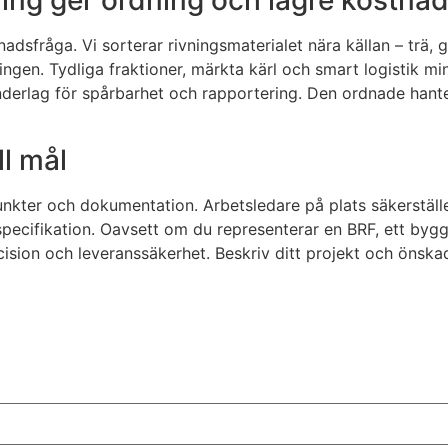
ling ger ordning och lägre kostna
dsfråga. Vi sorterar rivningsmaterialet nära källan – trä, gi
ngen. Tydliga fraktioner, märkta kärl och smart logistik mi
nderlag för spårbarhet och rapportering. Den ordnade hante
ll mål
ter och dokumentation. Arbetsledare på plats säkerställer a
ifikation. Oavsett om du representerar en BRF, ett bygg- el
ecision och leveranssäkerhet. Beskriv ditt projekt och önsk