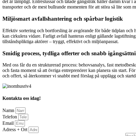
det är lämpligt. Entréslussar och tätade gångstråk håller damm kvar i
transporter och de mest bullrande momenten för att störa så lite som mö
Miljösmart avfallshantering och spårbar logistik
Effektiv sortering och bortforsling är avgörande för både tidplan och hål
kan cirkulera vidare. Farligt avfall hanteras enligt gällande lagstift
tillståndspliktiga aktörer – tryggt, effektivt och miljöanpassat.
Smidig process, tydliga offerter och snabb igångsättn
Med oss får du en strukturerad process: behovsanalys, fast metodbeskriv
och fasta moment så att övriga entreprenörer kan planera sin start. För 
och offert, så återkommer vi snabbt med förslag på upplägg och start
Kontakta oss idag!
Namn
Telefon
Email
Adress + Ort