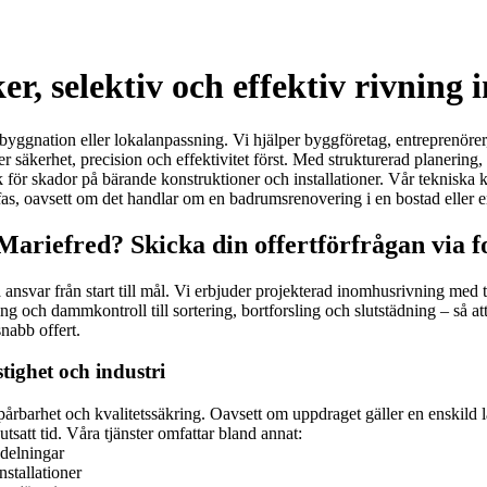
, selektiv och effektiv rivning 
gnation eller lokalanpassning. Vi hjälper byggföretag, entreprenörer, f
 säkerhet, precision och effektivitet först. Med strukturerad planering, r
sk för skador på bärande konstruktioner och installationer. Vår teknisk
gfas, oavsett om det handlar om en badrumsrenovering i en bostad eller e
 Mariefred? Skicka din offertförfrågan via 
 ansvar från start till mål. Vi erbjuder projekterad inomhusrivning m
ng och dammkontroll till sortering, bortforsling och slutstädning – så att
nabb offert.
tighet och industri
årbarhet och kvalitetssäkring. Oavsett om uppdraget gäller en enskild lä
satt tid. Våra tjänster omfattar bland annat:
ndelningar
stallationer