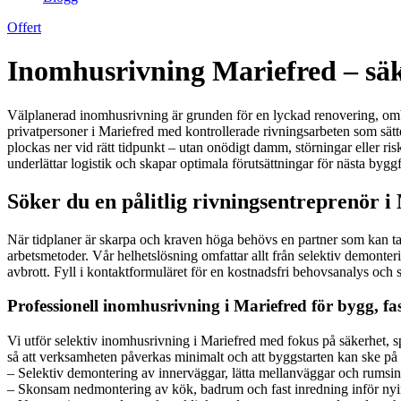
Offert
Inomhusrivning Mariefred – säker
Välplanerad inomhusrivning är grunden för en lyckad renovering, ombyg
privatpersoner i Mariefred med kontrollerade rivningsarbeten som sätter
plockas ner vid rätt tidpunkt – utan onödigt damm, störningar eller ri
underlättar logistik och skapar optimala förutsättningar för nästa byg
Söker du en pålitlig rivningsentreprenör i
När tidplaner är skarpa och kraven höga behövs en partner som kan ta
arbetsmetoder. Vår helhetslösning omfattar allt från selektiv demonteri
avbrott. Fyll i kontaktformuläret för en kostnadsfri behovsanalys och s
Professionell inomhusrivning i Mariefred för bygg, fas
Vi utför selektiv inomhusrivning i Mariefred med fokus på säkerhet, sp
så att verksamheten påverkas minimalt och att byggstarten kan ske på ut
– Selektiv demontering av innerväggar, lätta mellanväggar och rumsi
– Skonsam nedmontering av kök, badrum och fast inredning inför nyin