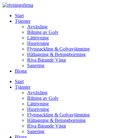
Skip
to
Start
content
Tjänster
Avväxling
Bilning av Golv
Lättrivning
Husrivning
Flytspackling & Golvavjämning
Håltagning & Betongborrning
Riva Bärande Vägg
Sanering
Blogg
Start
Tjänster
Avväxling
Bilning av Golv
Lättrivning
Husrivning
Flytspackling & Golvavjämning
Håltagning & Betongborrning
Riva Bärande Vägg
Sanering
Blogg