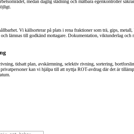
 arbetsområdet, medan daglig städning och mätbara egenkontroller säkrar
jligt.
lbarhet. Vi källsorterar på plats i rena fraktioner som trä, gips, metall, 
ning och lämnas till godkänd mottagare. Dokumentation, viktunderlag och 
ing
ning, tidsatt plan, avskärmning, selektiv rivning, sortering, bortforsli
privatpersoner kan vi hjälpa till att nyttja ROT-avdrag där det är tillämp
datum.