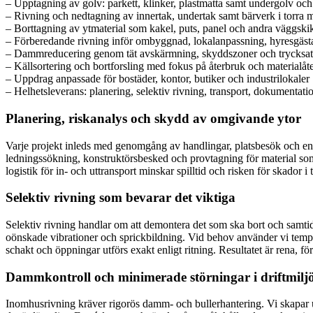
– Upptagning av golv: parkett, klinker, plastmatta samt undergolv oc
– Rivning och nedtagning av innertak, undertak samt bärverk i torra m
– Borttagning av ytmaterial som kakel, puts, panel och andra väggski
– Förberedande rivning inför ombyggnad, lokalanpassning, hyresgäs
– Dammreducering genom tät avskärmning, skyddszoner och trycksatt
– Källsortering och bortforsling med fokus på återbruk och materialåt
– Uppdrag anpassade för bostäder, kontor, butiker och industrilokaler
– Helhetsleverans: planering, selektiv rivning, transport, dokumentati
Planering, riskanalys och skydd av omgivande ytor
Varje projekt inleds med genomgång av handlingar, platsbesök och en r
ledningssökning, konstruktörsbesked och provtagning för material som
logistik för in- och uttransport minskar spilltid och risken för skad
Selektiv rivning som bevarar det viktiga
Selektiv rivning handlar om att demontera det som ska bort och samti
oönskade vibrationer och sprickbildning. Vid behov använder vi tempor
schakt och öppningar utförs exakt enligt ritning. Resultatet är rena, f
Dammkontroll och minimerade störningar i driftmilj
Inomhusrivning kräver rigorös damm- och bullerhantering. Vi skapar 