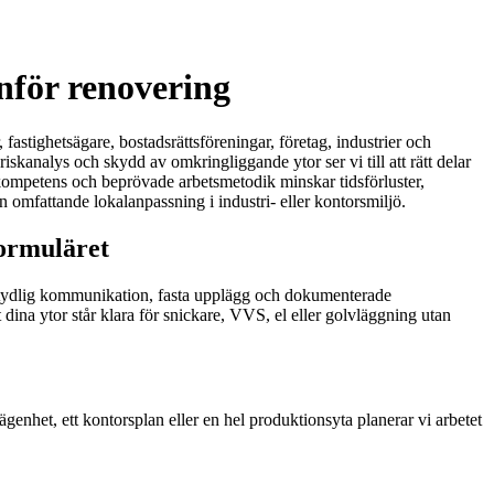
inför renovering
astighetsägare, bostadsrättsföreningar, företag, industrier och
iskanalys och skydd av omkringliggande ytor ser vi till att rätt delar
a kompetens och beprövade arbetsmetodik minskar tidsförluster,
n omfattande lokalanpassning i industri- eller kontorsmiljö.
formuläret
ed tydlig kommunikation, fasta upplägg och dokumenterade
 dina ytor står klara för snickare, VVS, el eller golvläggning utan
genhet, ett kontorsplan eller en hel produktionsyta planerar vi arbetet