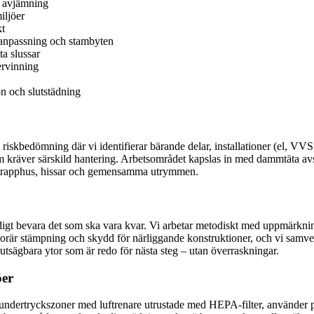
h avjämning
iljöer
kt
tanpassning och stambyten
a slussar
ervinning
on och slutstädning
iskbedömning där vi identifierar bärande delar, installationer (el, VVS
 kräver särskild hantering. Arbetsområdet kapslas in med dammtäta avs
or i trapphus, hissar och gemensamma utrymmen.
digt bevara det som ska vara kvar. Vi arbetar metodiskt med uppmärkni
är stämpning och skydd för närliggande konstruktioner, och vi samverkar
örutsägbara ytor som är redo för nästa steg – utan överraskningar.
öer
undertryckszoner med luftrenare utrustade med HEPA-filter, använder p