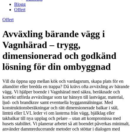
Blogg
Offert
Offert
Avväxling bärande vägg i
Vagnhärad – trygg,
dimensionerad och godkänd
lösning för din ombyggnad
Vill du öppna upp mellan kök och vardagsrum, skapa plats för en
altandörr eller bredda en trappa? Då krävs ofta avväxling av bärande
vägg. Vi hjälper boende i Vagnhärad med säkra, beräknade och
korrekt utförda avväxlingar som tar hänsyn till lastvägar, material,
ljud- och brandkrav samt eventuella bygganmälningar. Med
konstruktionsberäkningar och rätt dimensionerade balkar i stål,
limträ eller LVL leder vi om lasterna från vägg, bjälklag eller
takbalkar till nya upplag och pelare – utan att kompromissa med
husets stabilitet. Vi planerar arbetet så att boendet påverkas minimalt,
använder dammreducerande metoder och stöttar i dialogen med