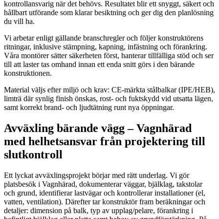
kontrollansvarig när det behövs. Resultatet blir ett snyggt, säkert och
hållbart utförande som klarar besiktning och ger dig den planlösning
du vill ha.
Vi arbetar enligt gällande branschregler och följer konstruktörens
ritningar, inklusive stämpning, kapning, infästning och förankring.
Våra montörer sätter säkerheten först, hanterar tillfälliga stöd och ser
till att laster tas omhand innan ett enda snitt görs i den bärande
konstruktionen.
Material väljs efter miljö och krav: CE-märkta stålbalkar (IPE/HEB),
limträ där synlig finish önskas, rost- och fuktskydd vid utsatta lägen,
samt korrekt brand- och ljudtätning runt nya öppningar.
Avväxling bärande vägg – Vagnhärad
med helhetsansvar från projektering till
slutkontroll
Ett lyckat avväxlingsprojekt börjar med rätt underlag. Vi gör
platsbesök i Vagnhärad, dokumenterar väggar, bjälklag, takstolar
och grund, identifierar lastvägar och kontrollerar installationer (el,
vatten, ventilation). Därefter tar konstruktör fram beräkningar och
detaljer: dimension på balk, typ av upplag/pelare, förankring i