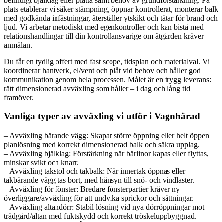
befintligt bjälklag eller platta samt behov av grundförstärkning. På
plats etablerar vi säker stämpning, öppnar kontrollerat, monterar balk
med godkända infästningar, återställer ytskikt och tätar för brand och
ljud. Vi arbetar metodiskt med egenkontroller och kan bistå med
relationshandlingar till din kontrollansvarige om åtgärden kräver
anmälan.
Du får en tydlig offert med fast scope, tidsplan och materialval. Vi
koordinerar hantverk, el/vent och plåt vid behov och håller god
kommunikation genom hela processen. Målet är en trygg leverans:
rätt dimensionerad avväxling som håller – i dag och lång tid
framöver.
Vanliga typer av avväxling vi utför i Vagnhärad
– Avväxling bärande vägg: Skapar större öppning eller helt öppen
planlösning med korrekt dimensionerad balk och säkra upplag.
– Avväxling bjälklag: Förstärkning när bärlinor kapas eller flyttas,
minskar svikt och knarr.
– Avväxling takstol och takbalk: När innertak öppnas eller
takbärande vägg tas bort, med hänsyn till snö- och vindlaster.
– Avväxling för fönster: Bredare fönsterpartier kräver ny
överliggare/avväxling för att undvika sprickor och sättningar.
– Avväxling altandörr: Stabil lösning vid nya dörröppningar mot
trädgård/altan med fuktskydd och korrekt tröskeluppbyggnad.