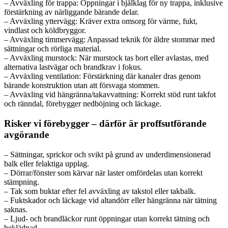
– Avväxling för trappa: Öppningar i bjälklag för ny trappa, inklusive
förstärkning av närliggande bärande delar.
– Avväxling yttervägg: Kräver extra omsorg för värme, fukt,
vindlast och köldbryggor.
– Avväxling timmervägg: Anpassad teknik för äldre stommar med
sättningar och rörliga material.
– Avväxling murstock: När murstock tas bort eller avlastas, med
alternativa lastvägar och brandkrav i fokus.
– Avväxling ventilation: Förstärkning där kanaler dras genom
bärande konstruktion utan att försvaga stommen.
– Avväxling vid hängränna/takavvattning: Korrekt stöd runt takfot
och ränndal, förebygger nedböjning och läckage.
Risker vi förebygger – därför är proffsutförande
avgörande
– Sättningar, sprickor och svikt på grund av underdimensionerad
balk eller felaktiga upplag.
– Dörrar/fönster som kärvar när laster omfördelas utan korrekt
stämpning.
– Tak som buktar efter fel avväxling av takstol eller takbalk.
– Fuktskador och läckage vid altandörr eller hängränna när tätning
saknas.
– Ljud- och brandläckor runt öppningar utan korrekt tätning och
beklädnad.