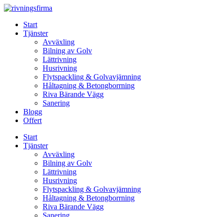
Skip
to
Start
content
Tjänster
Avväxling
Bilning av Golv
Lättrivning
Husrivning
Flytspackling & Golvavjämning
Håltagning & Betongborrning
Riva Bärande Vägg
Sanering
Blogg
Offert
Start
Tjänster
Avväxling
Bilning av Golv
Lättrivning
Husrivning
Flytspackling & Golvavjämning
Håltagning & Betongborrning
Riva Bärande Vägg
Sanering