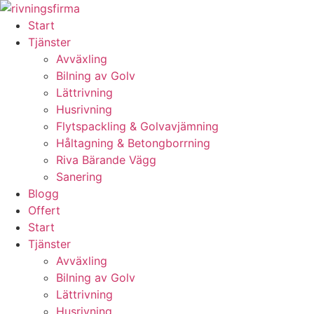
Skip
to
Start
content
Tjänster
Avväxling
Bilning av Golv
Lättrivning
Husrivning
Flytspackling & Golvavjämning
Håltagning & Betongborrning
Riva Bärande Vägg
Sanering
Blogg
Offert
Start
Tjänster
Avväxling
Bilning av Golv
Lättrivning
Husrivning