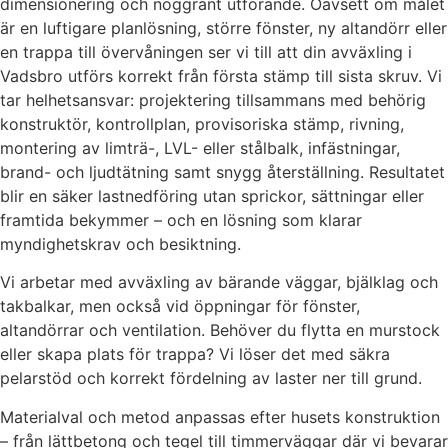
dimensionering och noggrant utförande. Oavsett om målet
är en luftigare planlösning, större fönster, ny altandörr eller
en trappa till övervåningen ser vi till att din avväxling i
Vadsbro utförs korrekt från första stämp till sista skruv. Vi
tar helhetsansvar: projektering tillsammans med behörig
konstruktör, kontrollplan, provisoriska stämp, rivning,
montering av limträ-, LVL- eller stålbalk, infästningar,
brand- och ljudtätning samt snygg återställning. Resultatet
blir en säker lastnedföring utan sprickor, sättningar eller
framtida bekymmer – och en lösning som klarar
myndighetskrav och besiktning.
Vi arbetar med avväxling av bärande väggar, bjälklag och
takbalkar, men också vid öppningar för fönster,
altandörrar och ventilation. Behöver du flytta en murstock
eller skapa plats för trappa? Vi löser det med säkra
pelarstöd och korrekt fördelning av laster ner till grund.
Materialval och metod anpassas efter husets konstruktion
– från lättbetong och tegel till timmerväggar där vi bevarar