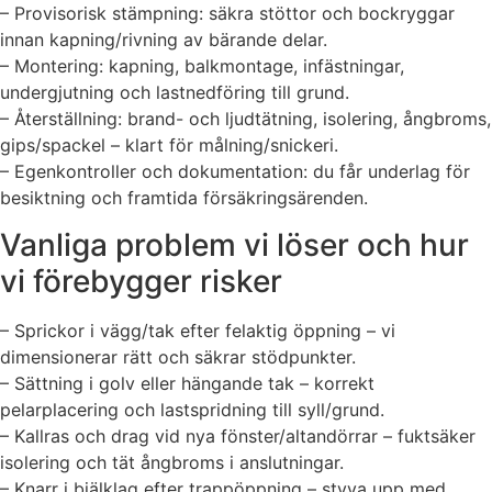
– Provisorisk stämpning: säkra stöttor och bockryggar
innan kapning/rivning av bärande delar.
– Montering: kapning, balkmontage, infästningar,
undergjutning och lastnedföring till grund.
– Återställning: brand- och ljudtätning, isolering, ångbroms,
gips/spackel – klart för målning/snickeri.
– Egenkontroller och dokumentation: du får underlag för
besiktning och framtida försäkringsärenden.
Vanliga problem vi löser och hur
vi förebygger risker
– Sprickor i vägg/tak efter felaktig öppning – vi
dimensionerar rätt och säkrar stödpunkter.
– Sättning i golv eller hängande tak – korrekt
pelarplacering och lastspridning till syll/grund.
– Kallras och drag vid nya fönster/altandörrar – fuktsäker
isolering och tät ångbroms i anslutningar.
– Knarr i bjälklag efter trappöppning – styva upp med