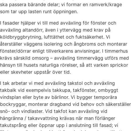
ska passera bärande delar; vi formar en ramverk/krage
som tar upp lasten runt öppningen.
I fasader hjälper vi till med avväxling för fönster och
avväxling altandörr, även i yttervägg med krav på
köldbryggbrytning, lufttäthet och fuktsäkerhet. Vi
återställer väggens isolering och ångbroms och monterar
fönster/dörrar enligt tillverkarens anvisningar. I timmerhus
krävs särskild omsorg – avväxling timmervägg utförs med
hänsyn till husets naturliga rörelser, så att varken sprickor
eller skevheter uppstår över tid.
I tak arbetar vi med avväxling takstol och avväxling
takbalk vid exempelvis takkupa, takfönster, ombyggt
vindsplan eller byte av bärlinor. Vi bygger temporära
bockryggar, monterar dragband vid behov och säkerställer
snö- och vindlaster. Vid takfot kan avväxling vid
hängränna / takavvattning krävas när man förlänger
takutsprång eller öppnar upp i anslutning till fasad; vi